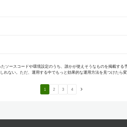
たソースコードや環境設定のうち、誰かが使えそうなものを掲載する予定です
しれない。ただ、運用する中でもっと効果的な運用方法を見つけたら変
navigate_next
1
2
3
4