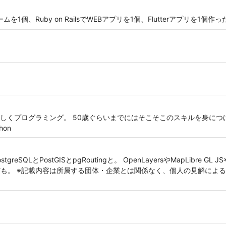
ムを1個、Ruby on RailsでWEBアプリを1個、Flutterアプリを1個作
しくプログラミング。 50歳ぐらいまでにはそこそこのスキルを身につけ
hon
stgreSQLとPostGISとpgRoutingと。 OpenLayersやMapLibre GL J
Laravelなども。 ※記載内容は所属する団体・企業とは関係なく、個人の見解