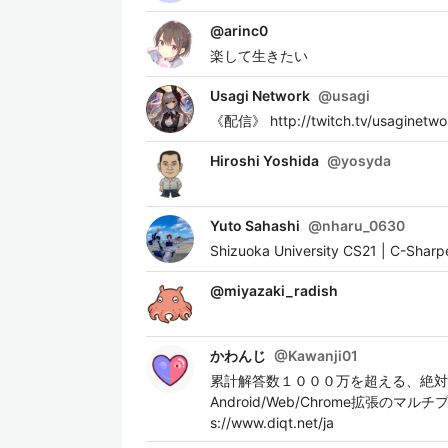
@
arinc0
楽して生きたい
Usagi Network
@
usagi
《配信》 http://twitch.tv/usaginet
Hiroshi Yoshida
@
yosyda
Yuto Sahashi
@
nharu_0630
Shizuoka University CS21 | C-Sharp
@
miyazaki_radish
かわんじ
@
Kawanji01
累計解答数１０００万を超える、絶対に
Android/Web/Chrome拡張のマ
s://www.diqt.net/ja