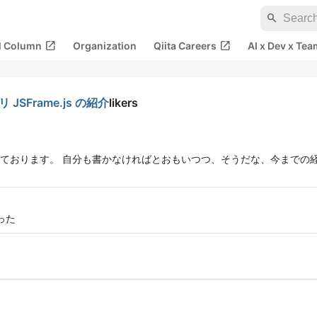
search
open_in_new
open_in_new
al Column
Organization
Qiita Careers
AI x Dev x Tea
SFrame.js の紹介
likers
ております。 自分も書かなければとおもいつつ、そうだな、今までの
った