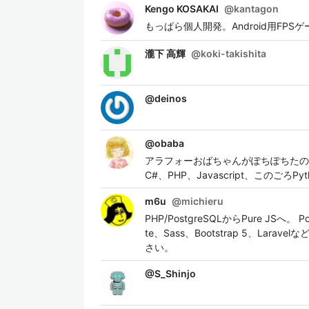
Kengo KOSAKAI
@
kantagon
もっぱら個人開発。Android用FPSゲー
瀧下 高輝
@
koki-takishita
@
deinos
@
obaba
アラフォーおばちゃんがぽちぽちたの
C#、PHP、Javascript、このごろPyt
m6u
@
michieru
PHP/PostgreSQLからPure JSへ。 Po
te、Sass、Bootstrap 5、
さい。
@
S_Shinjo