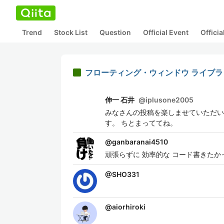
Trend
Stock List
Question
Official Event
Offici
フローティング・ウィンドウ ライブラリ J
伸一 石井
@
iplusone2005
みなさんの投稿を楽しませていただい
す。 ちとまっててね。
@
ganbaranai4510
頑張らずに 効率的な コード書きたか
@
SHO331
@
aiorhiroki