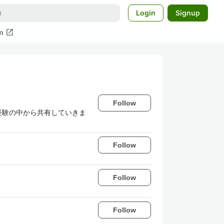
Login
Signup
open_in_new
m
Follow
経験の中から共有していきま
Follow
Follow
Follow