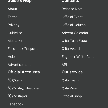
Guide & Help
Contents
About
Release Note
Terms
Official Event
Privacy
Official Column
Guideline
Advent Calendar
Media Kit
Qiita Tech Festa
Feedback/Requests
Qiita Award
Help
Engineer White Paper
Advertisement
API
Official Accounts
Our service
@Qiita
Qiita Team
@qiita_milestone
Qiita Zine
@qiitapoi
Official Shop
Facebook