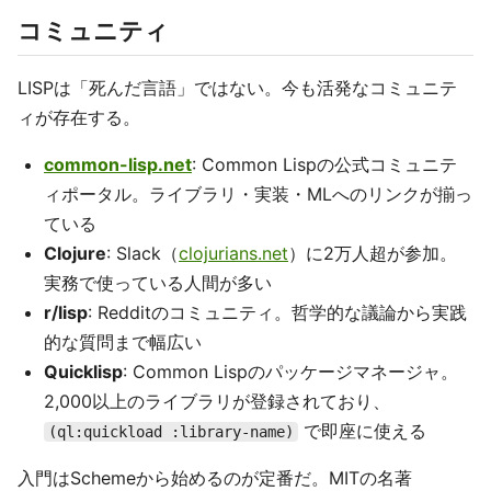
コミュニティ
LISPは「死んだ言語」ではない。今も活発なコミュニテ
ィが存在する。
common-lisp.net
: Common Lispの公式コミュニテ
ィポータル。ライブラリ・実装・MLへのリンクが揃っ
ている
Clojure
: Slack（
clojurians.net
）に2万人超が参加。
実務で使っている人間が多い
r/lisp
: Redditのコミュニティ。哲学的な議論から実践
的な質問まで幅広い
Quicklisp
: Common Lispのパッケージマネージャ。
2,000以上のライブラリが登録されており、
で即座に使える
(ql:quickload :library-name)
入門はSchemeから始めるのが定番だ。MITの名著