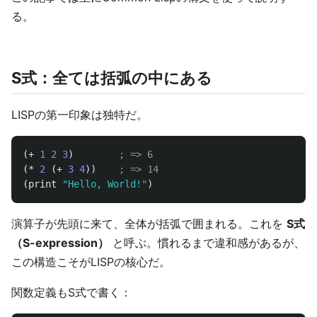
る。
S式：全ては括弧の中にある
LISPの第一印象は独特だ。
(
+
1
2
3
)
; => 6
(
*
2
(
+
3
4
))
; => 14
(
print
"Hello, World!"
)
演算子が先頭に来て、全体が括弧で囲まれる。これを
S式
（S-expression）
と呼ぶ。慣れるまで違和感があるが、
この構造こそがLISPの核心だ。
関数定義もS式で書く：