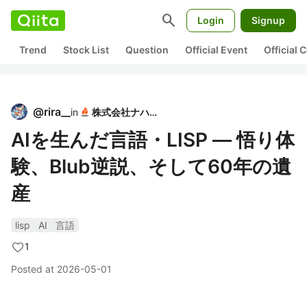
search
Login
Signup
Trend
Stock List
Question
Official Event
Official
@
rira__
in
株式会社ナハト
AIを生んだ言語・LISP ― 悟り体
験、Blub逆説、そして60年の遺
産
lisp
AI
言語
1
Posted at
2026-05-01