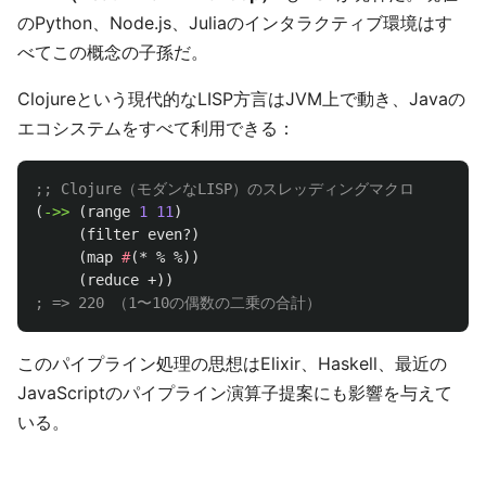
のPython、Node.js、Juliaのインタラクティブ環境はす
べてこの概念の子孫だ。
Clojureという現代的なLISP方言はJVM上で動き、Javaの
エコシステムをすべて利用できる：
;; Clojure（モダンなLISP）のスレッディングマクロ
(
->>
(
range
1
11
)
(
filter
even?
)
(
map
#
(
*
%
%
))
(
reduce
+
))
; => 220 （1〜10の偶数の二乗の合計）
このパイプライン処理の思想はElixir、Haskell、最近の
JavaScriptのパイプライン演算子提案にも影響を与えて
いる。