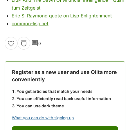
LISP And The Dawn Of Artificial Intelligence - Quan
tum Zeitgeist
Eric S. Raymond quote on Lisp Enlightenment
common-lisp.net
comment
0
Register as a new user and use Qiita more
conveniently
You get articles that match your needs
You can efficiently read back useful information
You can use dark theme
What you can do with signing up