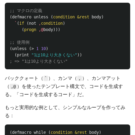
;; マクロの定義
(
defmacro
unless
(
condition
&rest
body
)
`
(
if
(
not
,
condition
)
(
progn
,@
body
)))
;; 使用例
(
unless
(
>
1
10
)
(
print
"1は10より大きくない"
))
; => "1は10より大きくない"
バッククォート（
）、カンマ（
）、カンマアット
`
,
（
）を使ったテンプレート構文で、コードを生成す
,@
る。「コードを生成するコード」だ。
もっと実用的な例として、シンプルなループを作ってみ
る：
(
defmacro
while
(
condition
&rest
body
)