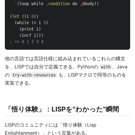
`
(
loop
while
,
condition
do
,@
body
))
(
let
((
i
0
))
(
while
(
<
i
5
)
(
print
i
)
(
incf
i
)))
; => 0 1 2 3 4
他の言語では言語仕様に組み込まれているこれらの構文
を、LISPでは自分で定義できる。Pythonの
、Java
with
の
も、LISPマクロで同等のものを
try-with-resources
実装できる。
「悟り体験」：LISPを"わかった"瞬間
LISPのコミュニティには「悟り体験（Lisp
Enlightenment）」という言葉がある。