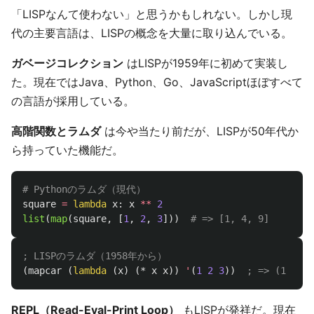
「LISPなんて使わない」と思うかもしれない。しかし現
代の主要言語は、LISPの概念を大量に取り込んでいる。
ガベージコレクション
はLISPが1959年に初めて実装し
た。現在ではJava、Python、Go、JavaScriptほぼすべて
の言語が採用している。
高階関数とラムダ
は今や当たり前だが、LISPが50年代か
ら持っていた機能だ。
square
=
lambda
x
:
x
**
2
list
(
map
(
square
,
[
1
,
2
,
3
]))
; LISPのラムダ（1958年から）
(
mapcar
(
lambda
(
x
)
(
*
x
x
))
'
(
1
2
3
))
; => (1 4 9)
REPL（Read-Eval-Print Loop）
もLISPが発祥だ。現在