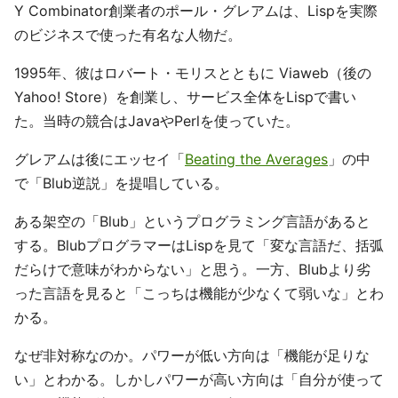
Y Combinator創業者のポール・グレアムは、Lispを実際
のビジネスで使った有名な人物だ。
1995年、彼はロバート・モリスとともに Viaweb（後の
Yahoo! Store）を創業し、サービス全体をLispで書い
た。当時の競合はJavaやPerlを使っていた。
グレアムは後にエッセイ「
Beating the Averages
」の中
で「Blub逆説」を提唱している。
ある架空の「Blub」というプログラミング言語があると
する。BlubプログラマーはLispを見て「変な言語だ、括弧
だらけで意味がわからない」と思う。一方、Blubより劣
った言語を見ると「こっちは機能が少なくて弱いな」とわ
かる。
なぜ非対称なのか。パワーが低い方向は「機能が足りな
い」とわかる。しかしパワーが高い方向は「自分が使って