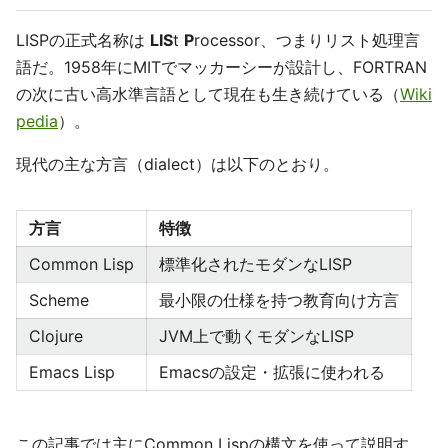
LISPの正式名称は
LIS
t
P
rocessor、つまりリスト処理言
語だ。1958年にMITでマッカーシーが設計し、FORTRAN
の次に古い高水準言語として現在も生き続けている（
Wiki
pedia
）。
現代の主な方言（dialect）は以下のとおり。
方言
特徴
Common Lisp
標準化されたモダンなLISP
Scheme
最小限の仕様を持つ教育向け方言
Clojure
JVM上で動くモダンなLISP
Emacs Lisp
Emacsの設定・拡張に使われる
この記事では主にCommon Lispの構文を使って説明す