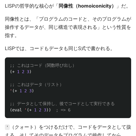
LISPの哲学的な核心が「
同像性（homoiconicity）
」だ。
同像性とは、「プログラムのコードと、そのプログラムが
操作するデータが、同じ構造で表現される」という性質を
指す。
LISPでは、コードもデータも同じS式で書かれる。
;; これはコード（関数呼び出し）
(
+
1
2
3
)
;; これはデータ（リスト）
'
(
+
1
2
3
)
;; データとして保持し、後でコードとして実行できる
(
eval
'
(
+
1
2
3
))
; => 6
（クォート）をつけるだけで、コードをデータとして扱
'
える。そしてそのデータをプログラムで操作してから