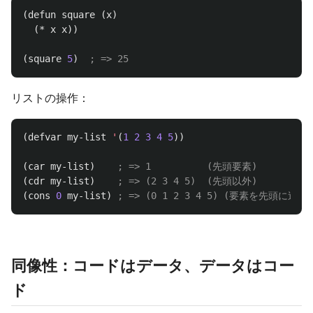
(
defun
square
(
x
)
(
*
x
x
))
(
square
5
)
; => 25
リストの操作：
(
defvar
my-list
'
(
1
2
3
4
5
))
(
car
my-list
)
; => 1          (先頭要素)
(
cdr
my-list
)
; => (2 3 4 5)  (先頭以外)
(
cons
0
my-list
)
; => (0 1 2 3 4 5) (要素を先頭に追加)
同像性：コードはデータ、データはコー
ド