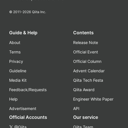
© 2011-
2026
Qiita Inc.
Guide & Help
Contents
About
Release Note
Terms
Official Event
Privacy
Official Column
Guideline
Advent Calendar
Media Kit
Qiita Tech Festa
Feedback/Requests
Qiita Award
Help
Engineer White Paper
Advertisement
API
Official Accounts
Our service
@Qiita
Qiita Team