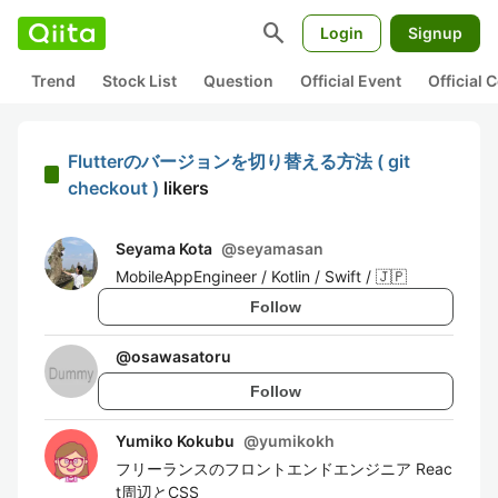
search
Login
Signup
Trend
Stock List
Question
Official Event
Official
Flutterのバージョンを切り替える方法 ( git
checkout )
likers
Seyama Kota
@
seyamasan
MobileAppEngineer / Kotlin / Swift / 🇯🇵
Follow
@
osawasatoru
Follow
Yumiko Kokubu
@
yumikokh
フリーランスのフロントエンドエンジニア Reac
t周辺とCSS