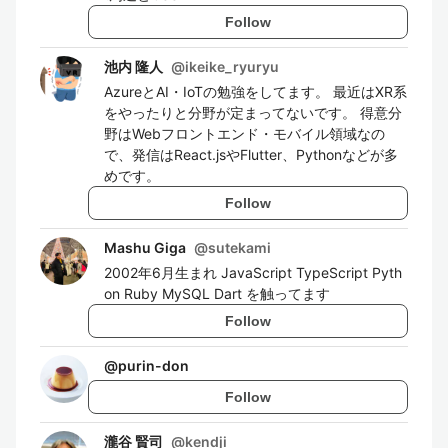
Follow
池内 隆人
@
ikeike_ryuryu
AzureとAI・IoTの勉強をしてます。 最近はXR系
をやったりと分野が定まってないです。 得意分
野はWebフロントエンド・モバイル領域なの
で、発信はReact.jsやFlutter、Pythonなどが多
めです。
Follow
Mashu Giga
@
sutekami
2002年6月生まれ JavaScript TypeScript Pyth
on Ruby MySQL Dart を触ってます
Follow
@
purin-don
Follow
瀧谷 賢司
@
kendji