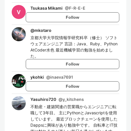
Tsukasa Mikami
@
F-R-E-E
Follow
@
mkotaro
京都大学大学院情報学研究科卒（修士） ソフト
ウェアエンジニア 言語：Java、Ruby、Python
AtCoder水色 最近機械学習の勉強を始めまし
た。
Follow
ykohki
@
inaeva7691
Follow
Yasuhiro720
@
y_kitchens
不動産・建築関連の営業職からエンジニアに転
職して3年目。 主にPythonとJavascriptを使用
しています。 最近ブロックチェーンを使用した
Dappsに興味があり勉強中です。 自転車とIT技