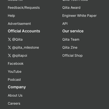
Feedback/Requests
Qiita Award
Help
Engineer White Paper
Advertisement
API
Official Accounts
Our service
@Qiita
Qiita Team
@qiita_milestone
Qiita Zine
@qiitapoi
Official Shop
Facebook
YouTube
Podcast
Company
About Us
Careers