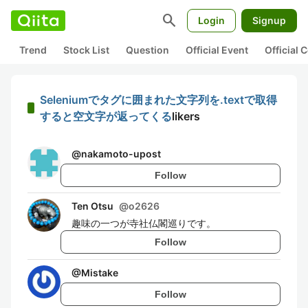
search
Login
Signup
Trend
Stock List
Question
Official Event
Official
Seleniumでタグに囲まれた文字列を.textで取得
すると空文字が返ってくる
likers
@
nakamoto-upost
Follow
Ten Otsu
@
o2626
趣味の一つが寺社仏閣巡りです。
Follow
@
Mistake
Follow