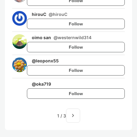
Follow
hirouC
@
hirouC
Follow
oimo san
@
westernwild314
Follow
@
leoponx55
Follow
@
oka719
Follow
navigate_next
1
/
3