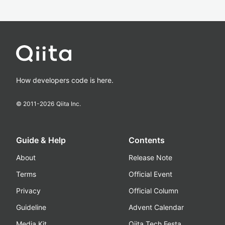
How developers code is here.
© 2011-
2026
Qiita Inc.
Guide & Help
Contents
About
Release Note
Terms
Official Event
Privacy
Official Column
Guideline
Advent Calendar
Media Kit
Qiita Tech Festa