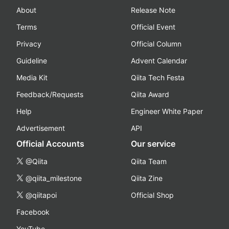
About
Release Note
Terms
Official Event
Privacy
Official Column
Guideline
Advent Calendar
Media Kit
Qiita Tech Festa
Feedback/Requests
Qiita Award
Help
Engineer White Paper
Advertisement
API
Official Accounts
Our service
@Qiita
Qiita Team
@qiita_milestone
Qiita Zine
@qiitapoi
Official Shop
Facebook
YouTube