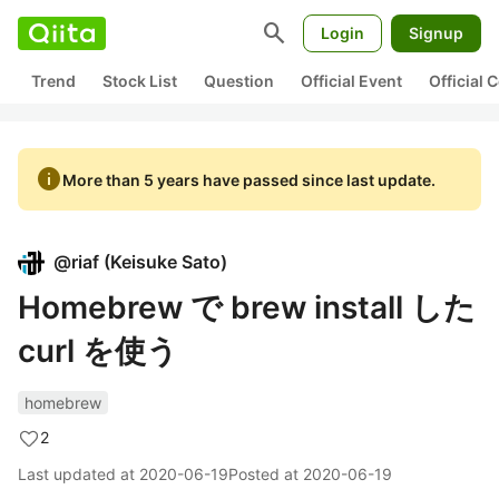
search
Login
Signup
Trend
Stock List
Question
Official Event
Official
info
More than 5 years have passed since last update.
@
riaf
(
Keisuke Sato
)
Homebrew で brew install した
curl を使う
homebrew
2
Last updated at
2020-06-19
Posted at
2020-06-19