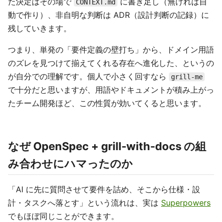
た決定はその場で
に書き足し（無ければ自
CONTEXT.md
動で作り）、非自明な判断は ADR（設計判断の記録）に
残していきます。
つまり、単発の「要件定義の壁打ち」から、ドメイン用語
のズレを見つけて揃えてくれる存在へ進化した、というの
が自分での理解です。個人で小さく回すなら
grill-me
で十分だと思いますが、用語やドキュメントが積み上がっ
たチーム開発ほど、この性質が効いてくると思います。
なぜ OpenSpec + grill-with-docs の組
み合わせにハマったのか
「AI に先に質問させて要件を詰め、そこから仕様・設
計・タスクへ落とす」という流れは、実は
Superpowers
でもほぼ同じことができます。