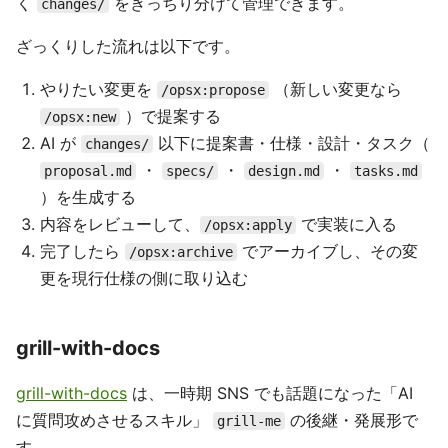
く
をきっちり分けて管理できます。
changes/
ざっくりした流れは以下です。
やりたい変更を
（新しい変更なら
/opsx:propose
）で提案する
/opsx:new
AI が
以下に提案書・仕様・設計・タスク（
changes/
・
・
・
proposal.md
specs/
design.md
tasks.md
）を生成する
内容をレビューして、
で実装に入る
/opsx:apply
完了したら
でアーカイブし、その変
/opsx:archive
更を現行仕様の側に取り込む
grill-with-docs
grill-with-docs
は、一時期 SNS でも話題になった「AI
に質問攻めさせるスキル」
の後継・発展形で
grill-me
す。