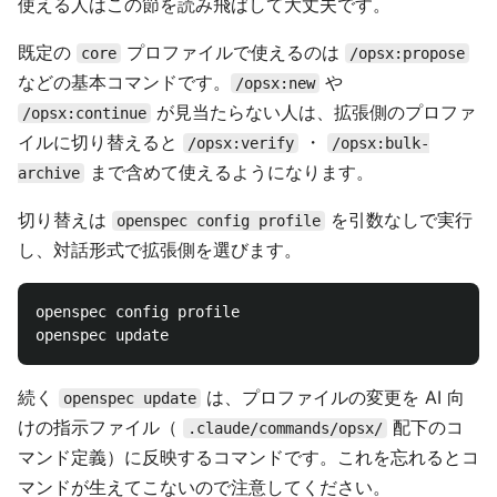
使える人はこの節を読み飛ばして大丈夫です。
既定の
プロファイルで使えるのは
core
/opsx:propose
などの基本コマンドです。
や
/opsx:new
が見当たらない人は、拡張側のプロファ
/opsx:continue
イルに切り替えると
・
/opsx:verify
/opsx:bulk-
まで含めて使えるようになります。
archive
切り替えは
を引数なしで実行
openspec config profile
し、対話形式で拡張側を選びます。
openspec config profile

続く
は、プロファイルの変更を AI 向
openspec update
けの指示ファイル（
配下のコ
.claude/commands/opsx/
マンド定義）に反映するコマンドです。これを忘れるとコ
マンドが生えてこないので注意してください。