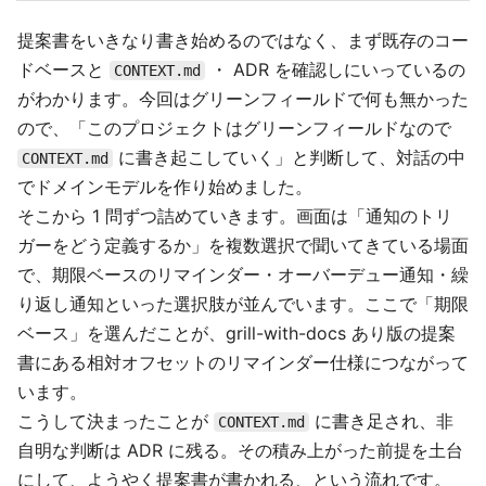
提案書をいきなり書き始めるのではなく、まず既存のコー
ドベースと
・ ADR を確認しにいっているの
CONTEXT.md
がわかります。今回はグリーンフィールドで何も無かった
ので、「このプロジェクトはグリーンフィールドなので
に書き起こしていく」と判断して、対話の中
CONTEXT.md
でドメインモデルを作り始めました。
そこから 1 問ずつ詰めていきます。画面は「通知のトリ
ガーをどう定義するか」を複数選択で聞いてきている場面
で、期限ベースのリマインダー・オーバーデュー通知・繰
り返し通知といった選択肢が並んでいます。ここで「期限
ベース」を選んだことが、grill-with-docs あり版の提案
書にある相対オフセットのリマインダー仕様につながって
います。
こうして決まったことが
に書き足され、非
CONTEXT.md
自明な判断は ADR に残る。その積み上がった前提を土台
にして、ようやく提案書が書かれる、という流れです。