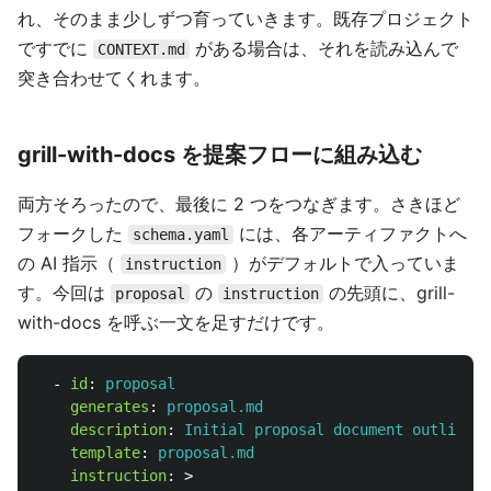
れ、そのまま少しずつ育っていきます。既存プロジェクト
ですでに
がある場合は、それを読み込んで
CONTEXT.md
突き合わせてくれます。
grill-with-docs を提案フローに組み込む
両方そろったので、最後に 2 つをつなぎます。さきほど
フォークした
には、各アーティファクトへ
schema.yaml
の AI 指示（
）がデフォルトで入っていま
instruction
す。今回は
の
の先頭に、grill-
proposal
instruction
with-docs を呼ぶ一文を足すだけです。
-
id
:
proposal
generates
:
proposal.md
description
:
Initial proposal document outlining
template
:
proposal.md
instruction
:
>