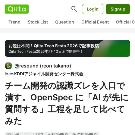
search
Login
Signup
Trend
Stock List
Question
Official Event
Official
お題は不問！Qiita Tech Festa 2026で記事投稿！
Qiita Tech Festa
2026年7月13日まで開催中！
@
resound
(
reon takano
)
in
KDDIアジャイル開発センター株式会社
チーム開発の認識ズレを入口で
潰す。OpenSpec に「AI が先に
質問する」工程を足して比べて
みた
初心者
チーム開発
AI駆動開発
仕様駆動開発