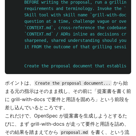
BEFORE writing the proposal, run a grilling se
requirements and terminology. Invoke the `gril
Skill tool with skill name `grill-with-docs`):
question at a time, challenge vague or overloa
`CONTEXT.md`, cross-reference the codebase for
`CONTEXT.md` / ADRs inline as decisions crysta
sharpened, shared understanding should you dra
it FROM the outcome of that grilling session.
Create the proposal document that establishes 
ポイントは、
から始
Create the proposal document...
まる元の指示はそのまま残し、その前に「提案書を書く前
に grill-with-docs で要件と用語を固めろ」という前段を
差し込んでいるところです。
これだけで、OpenSpec が提案書を生成しようとするた
びに、まず grill-with-docs が走って要件と用語を詰め、
その結果を踏まえてから
を書く、という流
proposal.md