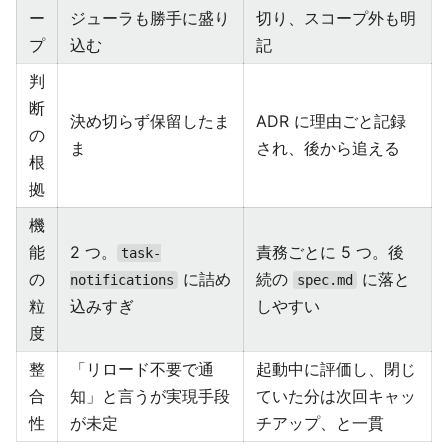
ー
ジューラも勝手に盛り
切り、スコープ外も明
プ
込む
記
判
断
決め切らず保留したま
ADR に理由ごと記録
の
ま
され、後から追える
根
拠
機
能
2 つ。
責務ごとに 5 つ。後
task-
の
に詰め
続の
に落と
notifications
spec.md
粒
込みすぎ
しやすい
度
整
「リロード不要で通
起動中に評価し、閉じ
合
知」と言うが実現手段
ていた分は次回キャッ
性
が未定
チアップ、と一貫