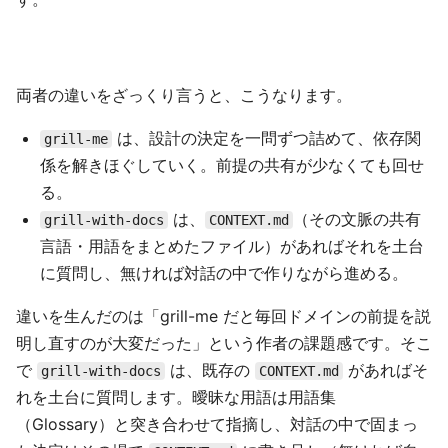
両者の違いをざっくり言うと、こうなります。
は、設計の決定を一問ずつ詰めて、依存関
grill-me
係を解きほぐしていく。前提の共有が少なくても回せ
る。
は、
（その文脈の共有
grill-with-docs
CONTEXT.md
言語・用語をまとめたファイル）があればそれを土台
に質問し、無ければ対話の中で作りながら進める。
違いを生んだのは「grill-me だと毎回ドメインの前提を説
明し直すのが大変だった」という作者の課題感です。そこ
で
は、既存の
があればそ
grill-with-docs
CONTEXT.md
れを土台に質問します。曖昧な用語は用語集
（Glossary）と突き合わせて指摘し、対話の中で固まっ