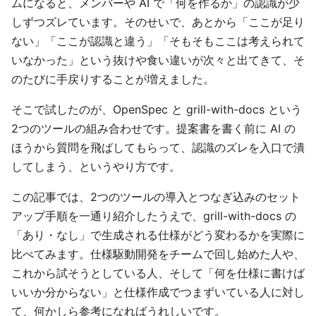
ムになると、メンバーや AI で「何を作るか」の認識が少
しずつズレています。そのせいで、あとから「ここが足り
ない」「ここが認識と違う」「そもそもここは考えられて
いなかった」という抜けや食い違いが次々と出てきて、そ
のたびに手戻りすることが増えました。
そこで試したのが、OpenSpec と grill-with-docs という
2つのツールの組み合わせです。提案書を書く前に AI の
ほうから質問を飛ばしてもらって、認識のズレを入口で潰
してしまう、というやり方です。
この記事では、2つのツールの導入とつなぎ込みのセット
アップ手順を一通り紹介したうえで、grill-with-docs の
「あり・なし」で生成される仕様がどう変わるかを実際に
比べてみます。仕様駆動開発をチームで回し始めた人や、
これから試そうとしている人、そして「何を仕様に書けば
いいか分からない」と仕様作成でつまずいている人に対し
て、何かしら参考になればうれしいです。