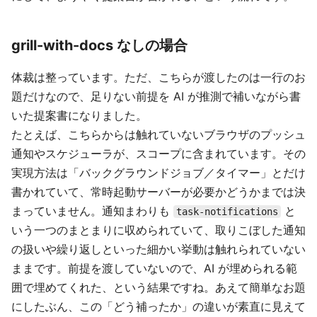
grill-with-docs なしの場合
体裁は整っています。ただ、こちらが渡したのは一行のお
題だけなので、足りない前提を AI が推測で補いながら書
いた提案書になりました。
たとえば、こちらからは触れていないブラウザのプッシュ
通知やスケジューラが、スコープに含まれています。その
実現方法は「バックグラウンドジョブ／タイマー」とだけ
書かれていて、常時起動サーバーが必要かどうかまでは決
まっていません。通知まわりも
と
task-notifications
いう一つのまとまりに収められていて、取りこぼした通知
の扱いや繰り返しといった細かい挙動は触れられていない
ままです。前提を渡していないので、AI が埋められる範
囲で埋めてくれた、という結果ですね。あえて簡単なお題
にしたぶん、この「どう補ったか」の違いが素直に見えて