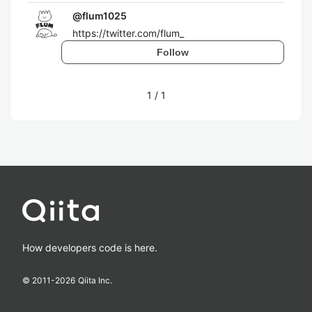
@
flum1025
https://twitter.com/flum_
Follow
1
/
1
How developers code is here.
© 2011-
2026
Qiita Inc.