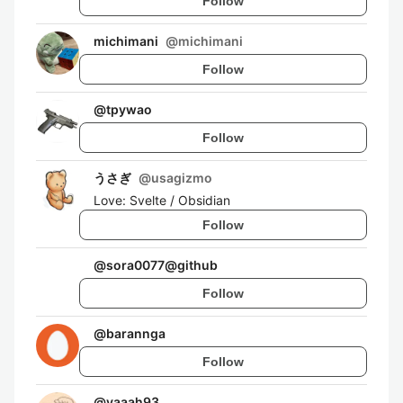
Follow
michimani
@
michimani
Follow
@
tpywao
Follow
うさぎ
@
usagizmo
Love: Svelte / Obsidian
Follow
@
sora0077@github
Follow
@
barannga
Follow
@
yaaah93