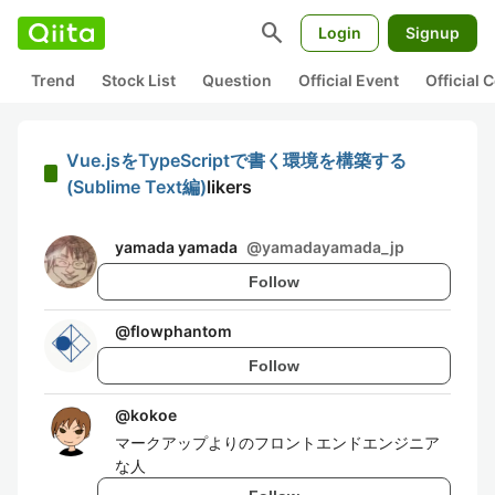
search
Login
Signup
Trend
Stock List
Question
Official Event
Official
Vue.jsをTypeScriptで書く環境を構築する
(Sublime Text編)
likers
yamada yamada
@
yamadayamada_jp
Follow
@
flowphantom
Follow
@
kokoe
マークアップよりのフロントエンドエンジニア
な人