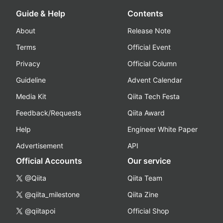
Guide & Help
Contents
About
Release Note
Terms
Official Event
Privacy
Official Column
Guideline
Advent Calendar
Media Kit
Qiita Tech Festa
Feedback/Requests
Qiita Award
Help
Engineer White Paper
Advertisement
API
Official Accounts
Our service
@Qiita
Qiita Team
@qiita_milestone
Qiita Zine
@qiitapoi
Official Shop