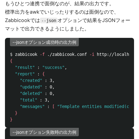
もうひとつ連携で面倒なのが、結果の出力です。
標準出力をawkでいじったりするのは面倒なので、
Zabbicookでは
オプションで結果をJSONフォー
--json
マットで出力できるようにしました。
--jsonオプション成功時の出力例
$ 
zabbicook 
-f
 ./zabbicook.conf 
-i
 http://localhost:
{
"result"
 : 
"success"
,

"report"
 : 
{
"created"
 : 3,

"updated"
 : 0,

"deleted"
 : 0,

"total"
 : 3,

"messages"
 : 
[
"Template entities modified(creat
}
}
--jsonオプション失敗時の出力例