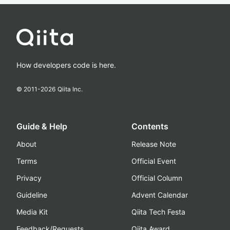
How developers code is here.
© 2011-
2026
Qiita Inc.
Guide & Help
Contents
About
Release Note
Terms
Official Event
Privacy
Official Column
Guideline
Advent Calendar
Media Kit
Qiita Tech Festa
Feedback/Requests
Qiita Award