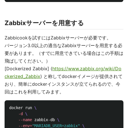
Zabbixサーバーを用意する
Zabbicookを試すにはZabbixサーバーが必要です。
バージョン3.0以上の適当なZabbixサーバーを用意する必
要があります。（すでに用意できている場合はこの手順は
飛ばしてください。）
[Dockerized Zabbix] (
https://www.zabbix.org/wiki/Do
ckerized_Zabbix
) と称してdockerイメージが提供されて
おり、簡単にdockerインスタンスが立てられるので、今
回はこれを利用してみます。
docker run 
\
-d
\
--name
 zabbix-db 
\
--env
=
"MARIADB_USER=zabbix"
\