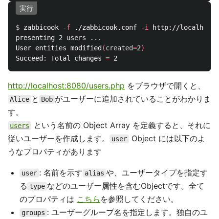
実行
$ 
zabbicook 
-f
 ./zabbicook.conf 
-i
 http://localhost:
presenting 2 
users
 ...

User entities modified
(
created
=
2
)
Succeed: Total changes 
=
http://localhost:8080/users.php
をブラウザで開くと、
と
がユーザーに追加されていることがわかりま
Alice
Bob
す。
という名前の Object Array を定義すると、それに
users
従いユーザーを作成します。
Object には以下のよ
user
うなプロパティがあります
: 名前を示す
や、ユーザータイプを指定す
user
alias
る
などのユーザー属性を含むObjectです。全て
type
のプロパティは
こちら
を参照してください。
: ユーザーグループ名を指定します。独自のユ
groups