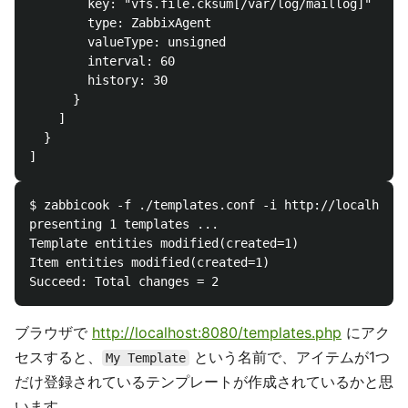
        key: "vfs.file.cksum[/var/log/maillog]"

        type: ZabbixAgent

        valueType: unsigned

        interval: 60

        history: 30

      }

    ]

  }

$ zabbicook -f ./templates.conf -i http://localhost:
presenting 1 templates ...

Template entities modified(created=1)

Item entities modified(created=1)

ブラウザで
http://localhost:8080/templates.php
にアク
セスすると、
という名前で、アイテムが1つ
My Template
だけ登録されているテンプレートが作成されているかと思
います。