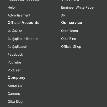
Help
Engineer White Paper
Advertisement
API
Official Accounts
Our service
@Qiita
Qiita Team
@qiita_milestone
Qiita Zine
@qiitapoi
Official Shop
Facebook
YouTube
Podcast
Company
About Us
Careers
Qiita Blog