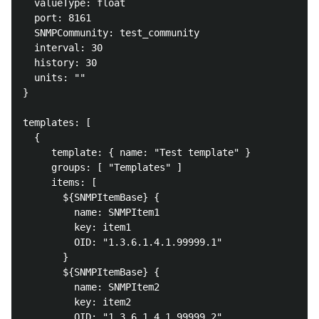
  valueType: float

  port: 8161

  SNMPCommunity: test_community

  interval: 30

  history: 30

  units: ""

}

templates: [

  {

     template: { name: "Test template" }

     groups: [ "Templates" ]

     items: [

       ${SNMPItemBase} {

         name: SNMPItem1

         key: item1

         OID: "1.3.6.1.4.1.99999.1"

       }

       ${SNMPItemBase} {

         name: SNMPItem2

         key: item2

         OID: "1.3.6.1.4.1.99999.2"
