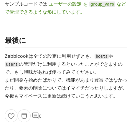
サンプルコードでは
ユーザーの設定 を
など
group_vars
で管理できるような形にしています。
最後に
Zabbicookは全ての設定に利用せずとも、
や
hosts
の管理だけに利用するといったことができますの
users
で、もし興味があれば使ってみてください。
まだ開発を始めたばかりで、機能があまり豊富ではなかっ
たり、要素の削除についてはイマイチだったりしますが、
今後もマイペースに更新は続けていこうと思います。
comment
0