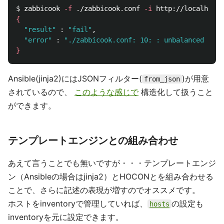
$ 
zabbicook 
-f
 ./zabbicook.conf 
-i
 http://localhost:
{
"result"
 : 
"fail"
,

"error"
 : 
"./zabbicook.conf: 10: : unbalanced clos
}
Ansible(jinja2)にはJSONフィルター(
)が用意
from_json
されているので、
このような感じで
構造化して扱うこと
ができます。
テンプレートエンジンとの組み合わせ
あえて言うことでも無いですが・・・テンプレートエンジ
ン（Ansibleの場合はjinja2）とHOCONとを組み合わせる
ことで、さらに記述の表現が増すのでオススメです。
ホストをinventoryで管理していれば、
の設定も
hosts
inventoryを元に設定できます。