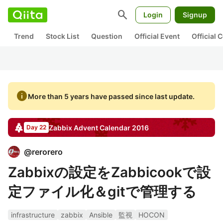
search
Login
Signup
Trend
Stock List
Question
Official Event
Official
info
More than 5 years have passed since last update.
Zabbix
Advent Calendar
2016
Day 22
@
rerorero
Zabbixの設定をZabbicookで設
定ファイル化＆gitで管理する
infrastructure
zabbix
Ansible
監視
HOCON