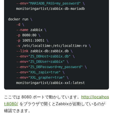
--env
=
"MARIADB_PASS=my_password"
\
    monitoringartist/zabbix-db-mariadb

docker run 
\
-d
\
--name
 zabbix 
\
-p
 8080:80 
\
-p
 10051:10051 
\
-v
 /etc/localtime:/etc/localtime:ro 
\
--link
 zabbix-db:zabbix.db 
\
--env
=
"ZS_DBHost=zabbix.db"
\
--env
=
"ZS_DBUser=zabbix"
\
--env
=
"ZS_DBPassword=my_password"
\
--env
=
"XXL_zapix=true"
\
--env
=
"XXL_grapher=true"
\
ここでは 8080 ポートで動かしています。
http://localhos
t:8080/
をブラウザで開くとZabbixが起動しているのが
確認できます。