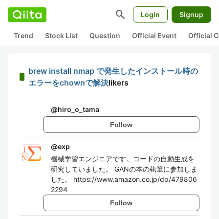
search
Login
Signup
Trend
Stock List
Question
Official Event
Official
brew install nmap で発生したインストール時の
エラーをchownで解決
likers
@
hiro_o_tama
Follow
@
exp
機械学習エンジニアです。コードの自動生成を
研究していました。 GANの本の執筆に参加しま
した。 https://www.amazon.co.jp/dp/479806
2294
Follow