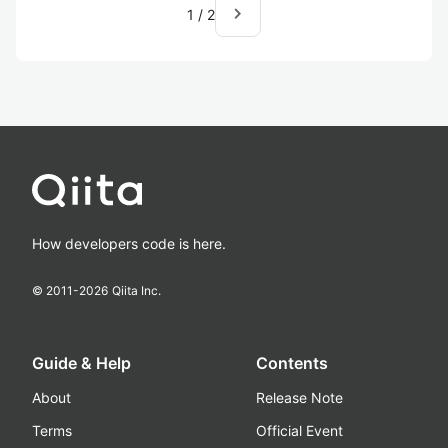
navigate_next
1
/
2
How developers code is here.
© 2011-
2026
Qiita Inc.
Guide & Help
Contents
About
Release Note
Terms
Official Event