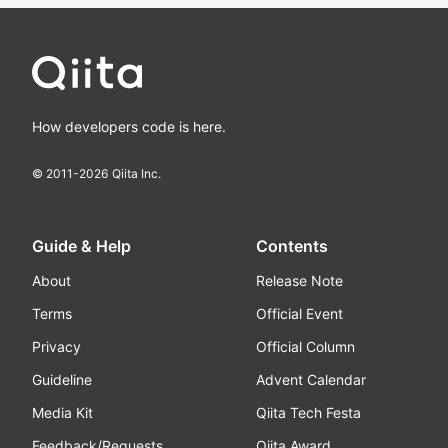
How developers code is here.
© 2011-
2026
Qiita Inc.
Guide & Help
Contents
About
Release Note
Terms
Official Event
Privacy
Official Column
Guideline
Advent Calendar
Media Kit
Qiita Tech Festa
Feedback/Requests
Qiita Award