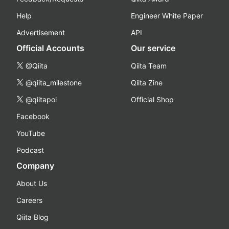
Help
Engineer White Paper
Advertisement
API
Official Accounts
Our service
@Qiita
Qiita Team
@qiita_milestone
Qiita Zine
@qiitapoi
Official Shop
Facebook
YouTube
Podcast
Company
About Us
Careers
Qiita Blog