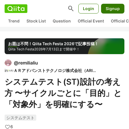
search
Login
Signup
Trend
Stock List
Question
Official Event
Official
お題は不問！Qiita Tech Festa 2026で記事投稿！
Qiita Tech Festa
2026年7月13日まで開催中！
@
remilialiu
in
ＡＲアドバンストテクノロジ株式会社（ARI）
システムテスト(ST)設計の考え
方 〜サイクルごとに「目的」と
「対象外」を明確にする〜
システムテスト
6