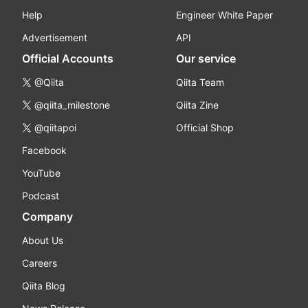
Help
Engineer White Paper
Advertisement
API
Official Accounts
Our service
@Qiita
Qiita Team
@qiita_milestone
Qiita Zine
@qiitapoi
Official Shop
Facebook
YouTube
Podcast
Company
About Us
Careers
Qiita Blog