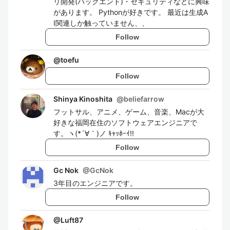
リ開発(バックエンド)・セキュリティなどに興味
があります。 Pythonが好きです。 最近は生成A
I関連しか触っていません、、
Follow
@
toefu
Follow
Shinya Kinoshita
@
beliefarrow
フットサル、アニメ、ゲーム、音楽、Macが大
好きな福岡在住のソフトウェアエンジニアで
す。ヽ(*´∀｀)ノ ｷｬｯﾎｰｲ!!
Follow
Gc Nok
@
GcNok
3年目のエンジニアです。
Follow
@
Luft87