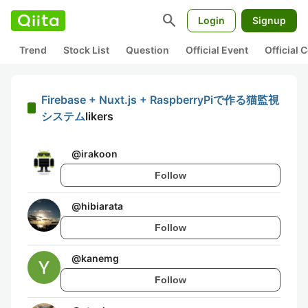
search
Login
Signup
Trend
Stock List
Question
Official Event
Official
Firebase + Nuxt.js + RaspberryPiで作る猫監視
システム
likers
@
irakoon
Follow
@
hibiarata
Follow
@
kanemg
Follow