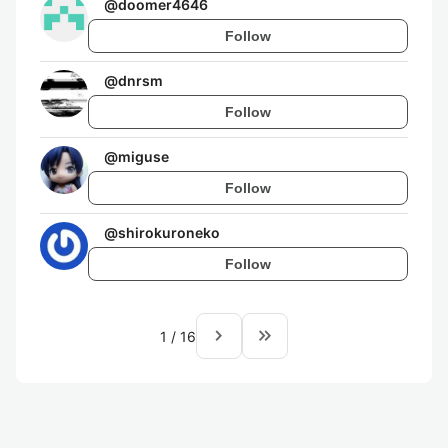
@
doomer4646
Follow
@
dnrsm
Follow
@
miguse
Follow
@
shirokuroneko
Follow
navigate_next
keyboard_double_arrow_right
1
/
16