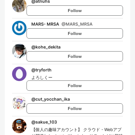
@
atnuhs
Follow
MARS- MRSA
@
MARS_MRSA
Follow
@
kohe_dekita
Follow
@
tryforth
よろしくー
Follow
@
cut_yocchan_ika
Follow
@
sakue_103
【個人の趣味アカウント】 クラウド・Webアプ