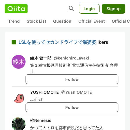
search
Login
Signup
Trend
Stock List
Question
Official Event
Official
LSLを使ってセカンドライフで湯婆婆
likers
綾木 健一郎
@
kenichiro_ayaki
第１種情報処理技術者 電気通信主任技術者 弁理
士
Follow
YUSHI OMOTE
@
YushiOMOTE
ｶｶﾎﾟｯﾎﾟ
Follow
@
Nemesis
かつて大トロを都市伝説だと思ってた人