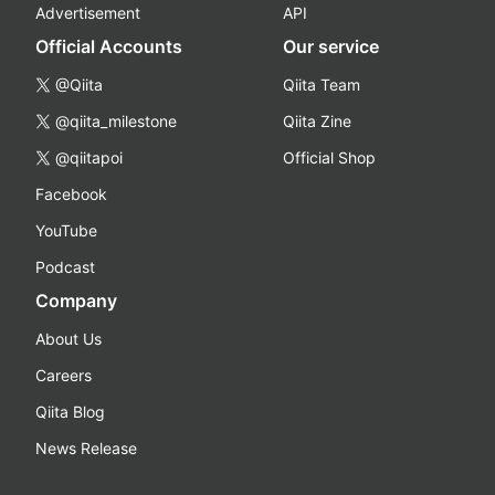
Advertisement
API
Official Accounts
Our service
@Qiita
Qiita Team
@qiita_milestone
Qiita Zine
@qiitapoi
Official Shop
Facebook
YouTube
Podcast
Company
About Us
Careers
Qiita Blog
News Release