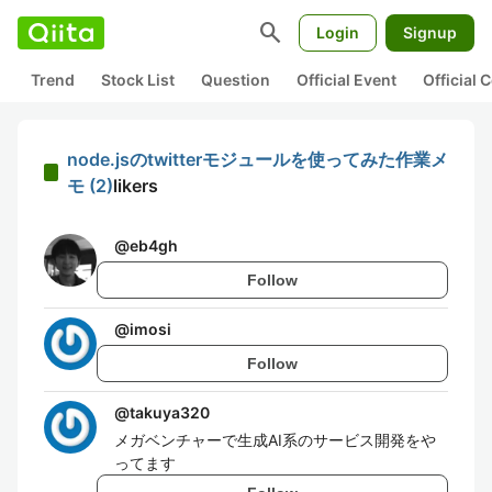
search
Login
Signup
Trend
Stock List
Question
Official Event
Official
node.jsのtwitterモジュールを使ってみた作業メ
モ (2)
likers
@
eb4gh
Follow
@
imosi
Follow
@
takuya320
メガベンチャーで生成AI系のサービス開発をや
ってます