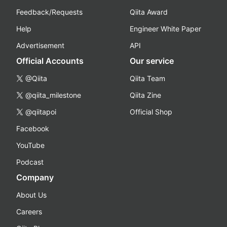
Feedback/Requests
Qiita Award
Help
Engineer White Paper
Advertisement
API
Official Accounts
Our service
@Qiita
Qiita Team
@qiita_milestone
Qiita Zine
@qiitapoi
Official Shop
Facebook
YouTube
Podcast
Company
About Us
Careers