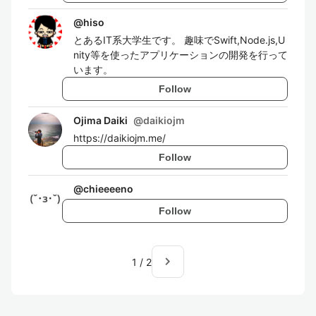
@
hiso
とあるIT系大学生です。 趣味でSwift,Node.js,U
nity等を使ったアプリケーションの開発を行って
います。
Follow
Ojima Daiki
@
daikiojm
https://daikiojm.me/
Follow
@
chieeeeno
Follow
navigate_next
1
/
2