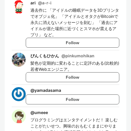
ari
@
a-r-i
過去作に 「アイドルの睡眠データを3Dプリンタ
でオブジェ化」 「アイドルとオタクがBitcoinで
永久に消えないメッセージを刻む」 「過去にア
イドルが居た場所に近づくとスマホが震えるア
プリ」 など。
Follow
ぴんくもひかん
@
pinkumohikan
髪色が定期的に変わることに定評のある(比較的)
若者Webエンジニア。
Follow
@
yamadasama
Follow
@
umeee
プログラミングはエンタテイメントだ！ 楽しむ
ことがたいせつ。興味のおもむくままにやりま