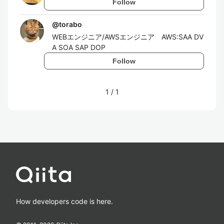
Follow
@
torabo
WEBエンジニア/AWSエンジニア AWS:SAA DV
A SOA SAP DOP
Follow
1
/
1
How developers code is here.