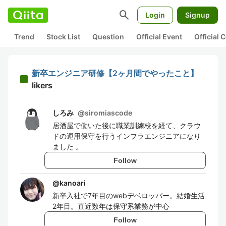
search
Login
Signup
Trend
Stock List
Question
Official Event
Official
新卒エンジニア研修【2ヶ月間でやったこと】
likers
しろみ
@
siromiascode
居酒屋で働いた後に職業訓練校を経て、クラウ
ドの運用保守を行うインフラエンジニアになり
ました 。
Follow
@
kanoari
新卒入社で7年目のwebデベロッパー。結婚生活
2年目。直近数年は保守系業務が中心
Follow