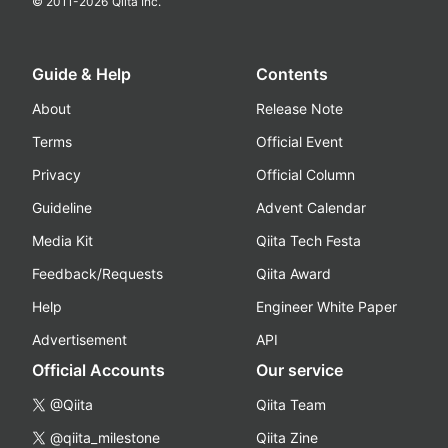
© 2011-
2026
Qiita Inc.
Guide & Help
Contents
About
Release Note
Terms
Official Event
Privacy
Official Column
Guideline
Advent Calendar
Media Kit
Qiita Tech Festa
Feedback/Requests
Qiita Award
Help
Engineer White Paper
Advertisement
API
Official Accounts
Our service
@Qiita
Qiita Team
@qiita_milestone
Qiita Zine