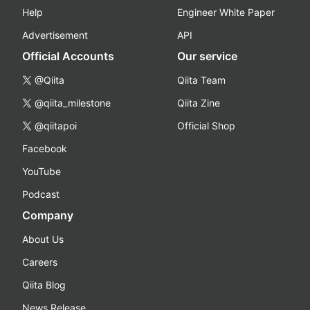
Help
Engineer White Paper
Advertisement
API
Official Accounts
Our service
@Qiita
Qiita Team
@qiita_milestone
Qiita Zine
@qiitapoi
Official Shop
Facebook
YouTube
Podcast
Company
About Us
Careers
Qiita Blog
News Release