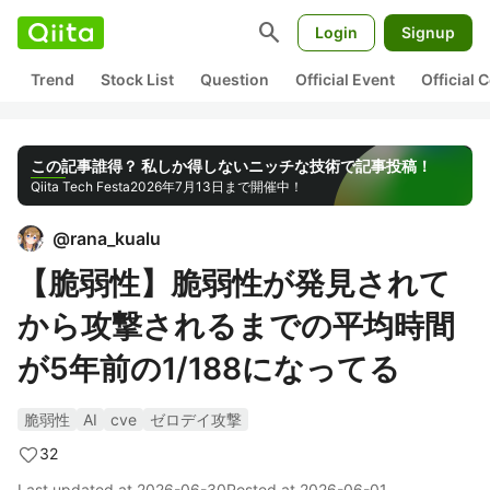
search
Login
Signup
Trend
Stock List
Question
Official Event
Official
この記事誰得？ 私しか得しないニッチな技術で記事投稿！
Qiita Tech Festa
2026年7月13日まで開催中！
@
rana_kualu
【脆弱性】脆弱性が発見されて
から攻撃されるまでの平均時間
が5年前の1/188になってる
脆弱性
AI
cve
ゼロデイ攻撃
32
Last updated at
2026-06-30
Posted at
2026-06-01