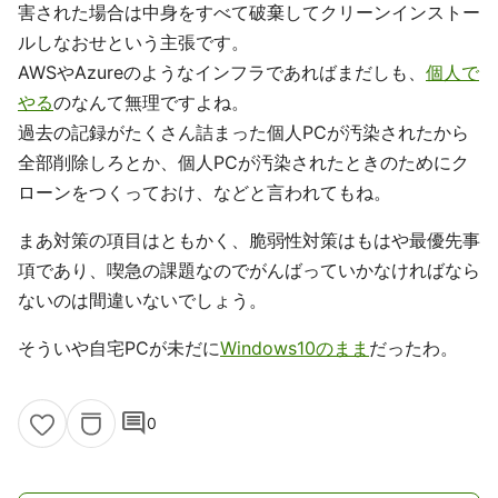
害された場合は中身をすべて破棄してクリーンインストー
ルしなおせという主張です。
AWSやAzureのようなインフラであればまだしも、
個人で
やる
のなんて無理ですよね。
過去の記録がたくさん詰まった個人PCが汚染されたから
全部削除しろとか、個人PCが汚染されたときのためにク
ローンをつくっておけ、などと言われてもね。
まあ対策の項目はともかく、脆弱性対策はもはや最優先事
項であり、喫急の課題なのでがんばっていかなければなら
ないのは間違いないでしょう。
そういや自宅PCが未だに
Windows10のまま
だったわ。
comment
0