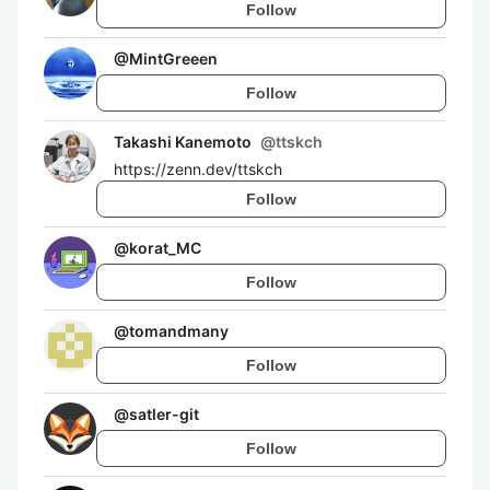
Follow
@
MintGreeen
Follow
Takashi Kanemoto
@
ttskch
https://zenn.dev/ttskch
Follow
@
korat_MC
Follow
@
tomandmany
Follow
@
satler-git
Follow