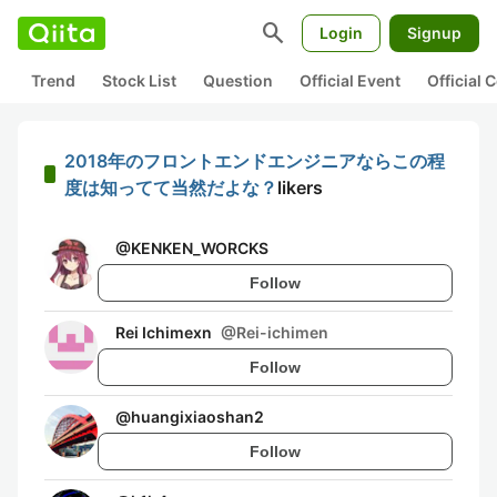
search
Login
Signup
Trend
Stock List
Question
Official Event
Official
2018年のフロントエンドエンジニアならこの程
度は知ってて当然だよな？
likers
@
KENKEN_WORCKS
Follow
Rei Ichimexn
@
Rei-ichimen
Follow
@
huangixiaoshan2
Follow