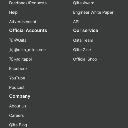
Feedback/Requests
Qiita Award
Help
Engineer White Paper
Advertisement
API
Official Accounts
Our service
@Qiita
Qiita Team
@qiita_milestone
Qiita Zine
@qiitapoi
Official Shop
Facebook
YouTube
Podcast
Company
About Us
Careers
Qiita Blog