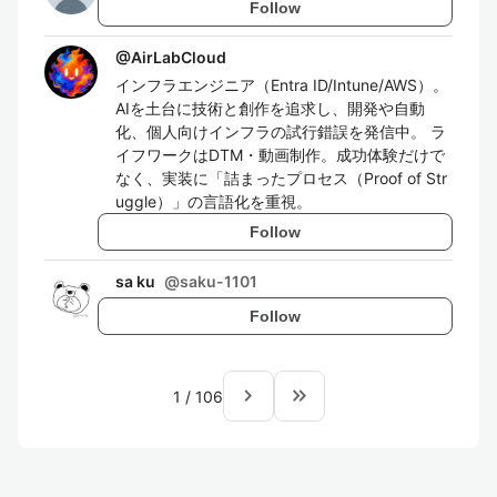
Follow
@
AirLabCloud
インフラエンジニア（Entra ID/Intune/AWS）。
AIを土台に技術と創作を追求し、開発や自動
化、個人向けインフラの試行錯誤を発信中。 ラ
イフワークはDTM・動画制作。成功体験だけで
なく、実装に「詰まったプロセス（Proof of Str
uggle）」の言語化を重視。
Follow
sa ku
@
saku-1101
Follow
navigate_next
keyboard_double_arrow_right
1
/
106