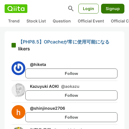
search
Login
Signup
Trend
Stock List
Question
Official Event
Official
【PHP8.5】OPcacheが常に使用可能になる
likers
@
hiketa
Follow
Kazuyuki AOKI
@
aokazu
Follow
@
shinjinoue2706
Follow