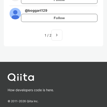
@
boggart129
Follow
navigate_next
1
/
2
How developers code is here.
© 2011-
2026
Qiita Inc.