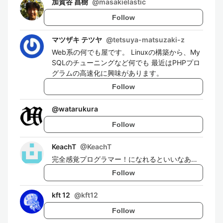
加賀谷 昌樹
@
masakielastic
Follow
マツザキ テツヤ
@
tetsuya-matsuzaki-z
Web系の何でも屋です。 Linuxの構築から、My
SQLのチューニングなど何でも 最近はPHPプロ
グラムの高速化に興味があります。
Follow
@
watarukura
Follow
KeachT
@
KeachT
完全感覚プログラマー！になれるといいなあ…
Follow
kft 12
@
kft12
Follow