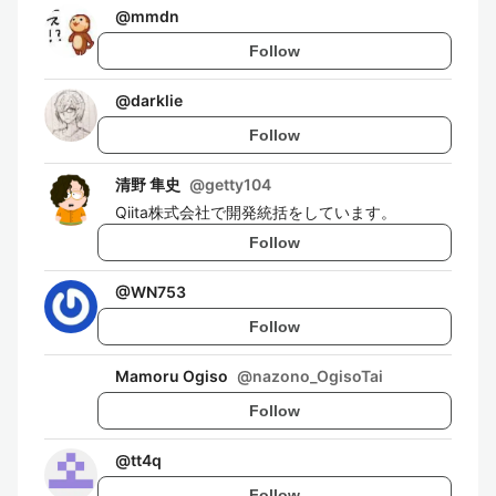
@
mmdn
Follow
@
darklie
Follow
清野 隼史
@
getty104
Qiita株式会社で開発統括をしています。
Follow
@
WN753
Follow
Mamoru Ogiso
@
nazono_OgisoTai
Follow
@
tt4q
Follow