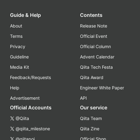
Guide & Help
Contents
About
Release Note
Terms
Official Event
Privacy
Official Column
Guideline
Advent Calendar
Media Kit
Qiita Tech Festa
Feedback/Requests
Qiita Award
Help
Engineer White Paper
Advertisement
API
Official Accounts
Our service
@Qiita
Qiita Team
@qiita_milestone
Qiita Zine
@qiitapoi
Official Shop