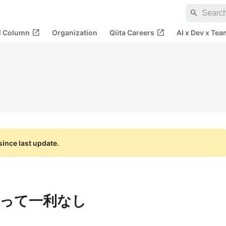
search
open_in_new
open_in_new
al Column
Organization
Qiita Careers
AI x Dev x Tea
ince last update.
って一利なし