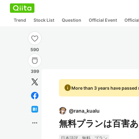
Trend
Stock List
Question
Official Event
Offici
590
399
info
More than 3 years have passed s
@
rana_kualu
無料プランは百害あ
more_horiz
日本語訳
無料
プラン