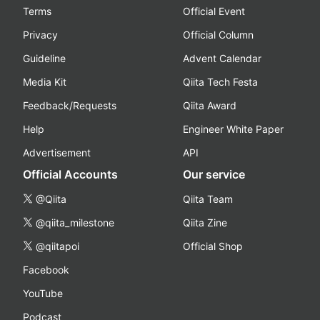
Terms
Official Event
Privacy
Official Column
Guideline
Advent Calendar
Media Kit
Qiita Tech Festa
Feedback/Requests
Qiita Award
Help
Engineer White Paper
Advertisement
API
Official Accounts
Our service
@Qiita
Qiita Team
@qiita_milestone
Qiita Zine
@qiitapoi
Official Shop
Facebook
YouTube
Podcast