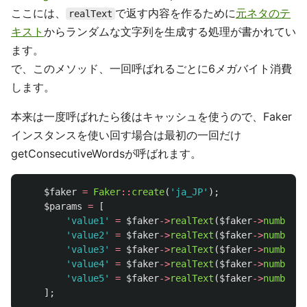
ここには、
で返す内容を作るために
元ネタのテ
realText
キスト
からランダムな文字列を生成する処理が書かれてい
ます。
で、このメソッド、一回呼ばれるごとに6メガバイト消費
します。
本来は一度呼ばれたら後はキャッシュを使うので、Faker
インスタンスを使い回す場合は最初の一回だけ
getConsecutiveWordsが呼ばれます。
$faker
=
Faker
::
create
(
'ja_JP'
);
$params
=
[
'value1'
=
$faker
->
realText
(
$faker
->
numberBe
'value2'
=
$faker
->
realText
(
$faker
->
numberBe
'value3'
=
$faker
->
realText
(
$faker
->
numberBe
'value4'
=
$faker
->
realText
(
$faker
->
numberBe
'value5'
=
$faker
->
realText
(
$faker
->
numberBe
];