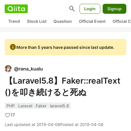
search
Login
Signup
Trend
Stock List
Question
Official Event
Official
info
More than 5 years have passed since last update.
@
rana_kualu
【Laravel5.8】Faker::realText
()を叩き続けると死ぬ
PHP
Laravel
Faker
laravel5.8
17
Last updated at
2019-04-08
Posted at
2019-04-08