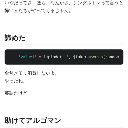
いやだってさ、ほら、なんかさ、シングルトンって言うと
怖い人たちがやってくるじゃん。
諦めた
'value1'
=
implode
(
' '
,
$faker
->
words
(
random_int
全然メモリ消費しないよ。
やったね。
英語だけど。
助けてアルゴマン