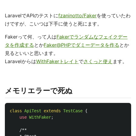
LaravelでAPIのテストに
fzaninotto/Faker
を使っていたわ
けですが、こいつは下手に使うと死にます。
Fakerって何、って人は
Fakerでランダムなフェイクデー
タを作成する
とか
Faker@PHPでダミーデータを作る
とか
見るといいと思います。
Laravelからは
WithFakerトレイト
で
さくっと使え
ます。
メモリエラーで死ぬ
class
ApiTest
extends
TestCase
{
use
WithFaker
;
/**
