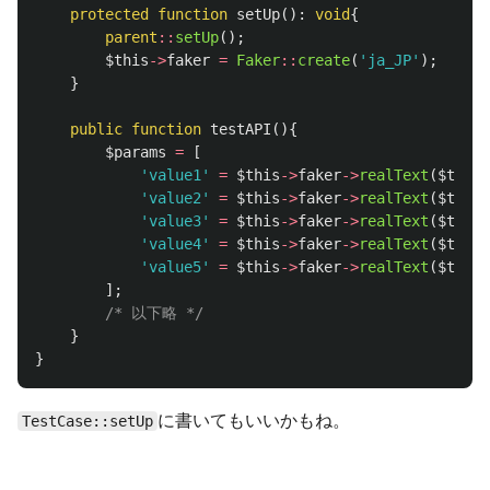
protected
function
setUp
():
void
{
parent
::
setUp
();
$this
->
faker
=
Faker
::
create
(
'ja_JP'
);
}
public
function
testAPI
(){
$params
=
[
'value1'
=
$this
->
faker
->
realText
(
$this
-
'value2'
=
$this
->
faker
->
realText
(
$this
-
'value3'
=
$this
->
faker
->
realText
(
$this
-
'value4'
=
$this
->
faker
->
realText
(
$this
-
'value5'
=
$this
->
faker
->
realText
(
$this
-
];
/* 以下略 */
}
}
に書いてもいいかもね。
TestCase::setUp