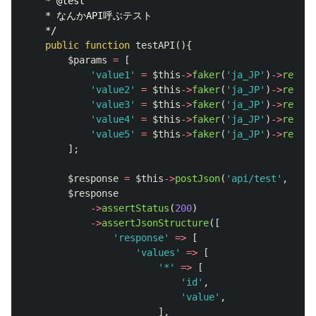
	* @test

	* なんかAPI呼ぶテスト

	*/
public
function
testAPI
(){
$params
=
[
'value1'
=
$this
->
faker
(
'ja_JP'
)
->
realTe
'value2'
=
$this
->
faker
(
'ja_JP'
)
->
realTe
'value3'
=
$this
->
faker
(
'ja_JP'
)
->
realTe
'value4'
=
$this
->
faker
(
'ja_JP'
)
->
realTe
'value5'
=
$this
->
faker
(
'ja_JP'
)
->
realTe
];
$response
=
$this
->
postJson
(
'api/test'
,
$par
$response
->
assertStatus
(
200
)
->
assertJsonStructure
([
'response'
=>
[
'values'
=>
[
'*'
=>
[
'id'
,
'value'
,
],