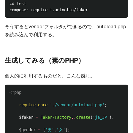
そうするとvendorフォルダができるので、autoload.php
を読み込んで利用する。
生成してみる（素のPHP）
個人的に利用するものだと、こんな感じ。
<?php
require_once
'./vendor/autoload.php'
;
$faker
=
Faker\Factory
::
create
(
'ja_JP'
);
$gender
=
[
'男'
,
'女'
];