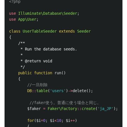
<?php
use
Illuminate\Database\Seeder
;
use
App\User
;
class
UserTableSeeder
extends
Seeder
{
/**

     * Run the database seeds.

     *

     * @return void

     */
public
function
run
()
{
//一旦削除
DB
::
table
(
'users'
)
->
delete
();
//faker使う。普通に使う場合と同じ。
$faker
=
Faker\Factory
::
create
(
'ja_JP'
);
for
(
$i
=
0
;
$i
<
10
;
$i
++
)
{