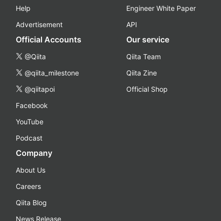
Help
Engineer White Paper
Advertisement
API
Official Accounts
Our service
@Qiita
Qiita Team
@qiita_milestone
Qiita Zine
@qiitapoi
Official Shop
Facebook
YouTube
Podcast
Company
About Us
Careers
Qiita Blog
News Release