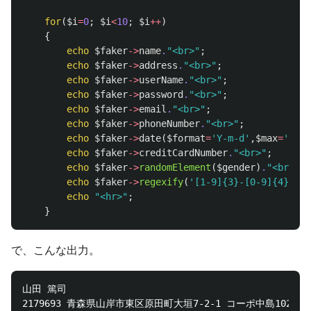
for
(
$i
=
0
;
$i
<
10
;
$i
++
)
{
echo
$faker
->
name
.
"<br>"
;
echo
$faker
->
address
.
"<br>"
;
echo
$faker
->
userName
.
"<br>"
;
echo
$faker
->
password
.
"<br>"
;
echo
$faker
->
email
.
"<br>"
;
echo
$faker
->
phoneNumber
.
"<br>"
;
echo
$faker
->
date
(
$format
=
'Y-m-d'
,
$max
=
'now'
echo
$faker
->
creditCardNumber
.
"<br>"
;
echo
$faker
->
randomElement
(
$gender
)
.
"<br>"
;
echo
$faker
->
regexify
(
'[1-9]{3}-[0-9]{4}'
)
.
"
echo
"<hr>"
;
}
で、こんな出力。
山田 篤司

2179693 青森県山岸市東区原田町大垣7-2-1 コーポ中島102号
