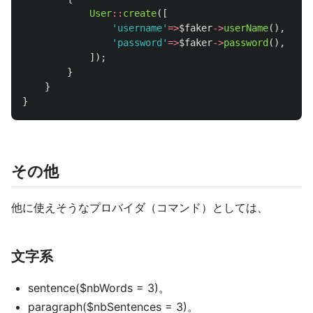
User
::
create
([
'username'
=>
$faker
->
userName
(),
'password'
=>
$faker
->
password
(),
]);
}
}
}
その他
他に使えそうなプロバイダ（コマンド）としては、
文字系
sentence($nbWords = 3)。
paragraph($nbSentences = 3)。