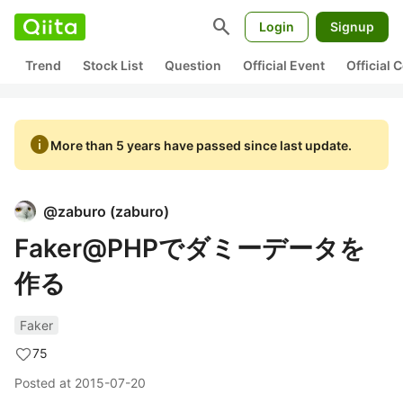
search
Login
Signup
Trend
Stock List
Question
Official Event
Official
info
More than 5 years have passed since last update.
@
zaburo
(
zaburo
)
Faker@PHPでダミーデータを
作る
Faker
75
Posted at
2015-07-20