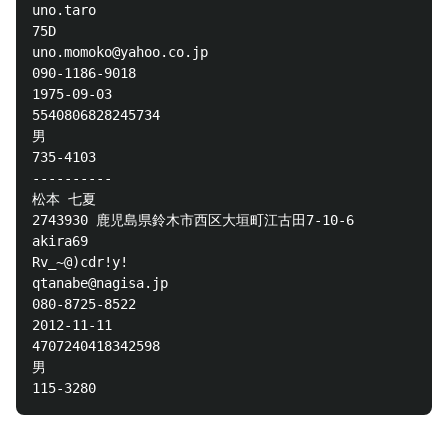
uno.taro

75D

uno.momoko@yahoo.co.jp

090-1186-9018

1975-09-03

5540806828245734

男

735-4103

----------

松本 七夏

2743930 鹿児島県鈴木市西区大垣町江古田7-10-6

akira69

Rv_~@)cdr!y!

qtanabe@nagisa.jp

080-8725-8522

2012-11-11

4707240418342598

男
