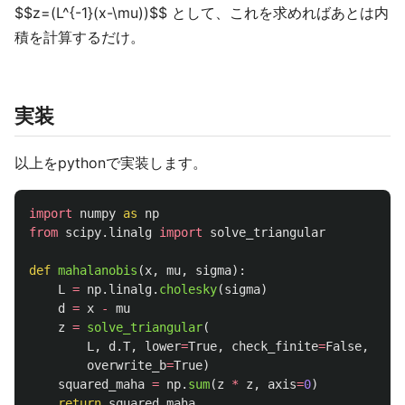
$$z=(L^{-1}(x-\mu))$$ として、これを求めればあとは内
積を計算するだけ。
実装
以上をpythonで実装します。
import
numpy
as
np
from
scipy.linalg
import
solve_triangular
def
mahalanobis
(
x
,
mu
,
sigma
):
L
=
np
.
linalg
.
cholesky
(
sigma
)
d
=
x
-
mu
z
=
solve_triangular
(
L
,
d
.
T
,
lower
=
True
,
check_finite
=
False
,
overwrite_b
=
True
)
squared_maha
=
np
.
sum
(
z
*
z
,
axis
=
0
)
return
squared_maha