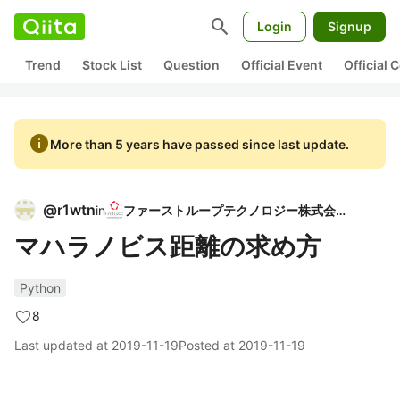
search
Login
Signup
Trend
Stock List
Question
Official Event
Official
info
More than 5 years have passed since last update.
@
r1wtn
in
ファーストループテクノロジー株式会社
マハラノビス距離の求め方
Python
8
Last updated at
2019-11-19
Posted at
2019-11-19