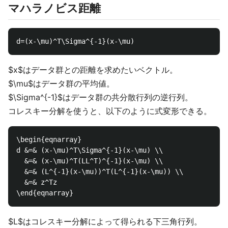
マハラノビス距離
$x$はデータ群との距離を求めたいベクトル。
$\mu$はデータ群の平均値。
$\Sigma^{-1}$はデータ群の共分散行列の逆行列。
コレスキー分解を使うと、以下のように式変形できる。
\begin{eqnarray}

d &=& (x-\mu)^T\Sigma^{-1}(x-\mu) \\

  &=& (x-\mu)^T(LL^T)^{-1}(x-\mu) \\

  &=& (L^{-1}(x-\mu))^T(L^{-1}(x-\mu)) \\

  &=& z^Tz

$L$はコレスキー分解によって得られる下三角行列。