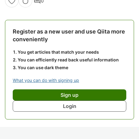
comment
0
Register as a new user and use Qiita more
conveniently
You get articles that match your needs
You can efficiently read back useful information
You can use dark theme
What you can do with signing up
Sign up
Login