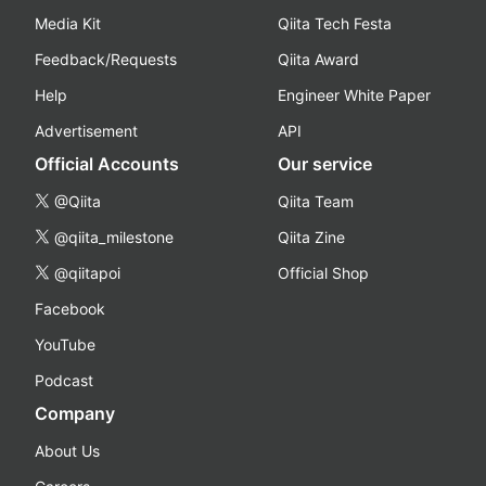
Media Kit
Qiita Tech Festa
Feedback/Requests
Qiita Award
Help
Engineer White Paper
Advertisement
API
Official Accounts
Our service
@Qiita
Qiita Team
@qiita_milestone
Qiita Zine
@qiitapoi
Official Shop
Facebook
YouTube
Podcast
Company
About Us