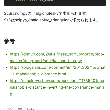
$L$はnumpyのlinalg.choleskyで求められます。
$z$はscipyのlinalg.solve_triangularで求められます。
参考
https://github.com/ZQPei/deep_sort_pytorch/blob/
master/deep_sort/sort/kalman_filter.py
https://blogs.sas.com/content/iml/2012/02/15/what
-is-mahalanobis-distance.html
https://stackoverflow.com/questions/11785201/ma
halanobis-distance-inverting-the-covariance-matri
x