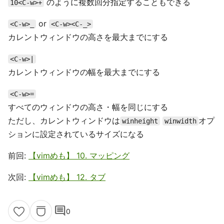
のように複数回分指定することもできる
10<C-w>+
or
<C-w>_
<C-w><C-_>
カレントウィンドウの高さを最大までにする
<C-w>|
カレントウィンドウの幅を最大までにする
<C-w>=
すべてのウィンドウの高さ・幅を同じにする
ただし、カレントウィンドウは
オプ
winheight
winwidth
ションに設定されているサイズになる
前回:
【vimめも】 10. マッピング
次回:
【vimめも】 12. タブ
comment
0