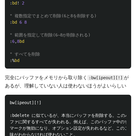
:
bd
!
2
" 複数指定でまとめて削除(6と8を削除する)
:
bd
6
8
" 範囲を指定して削除(6~8が削除される)
:
6
,
8
bd
" すべてを削除
:
%
bd
完全にバッファをメモリから取り除く
が
:bw[ipeout][!]
あるが、理解していない人は使わないほうがよいらしい
bw[ipeout][!]

:bdelete に似ているが、本当にバッファを削除する。このバッ

ファに関するすべてが失われる。例えば、このバッファ中のすべて
マークが無効になり、オプション設定が失われるなど。このことの