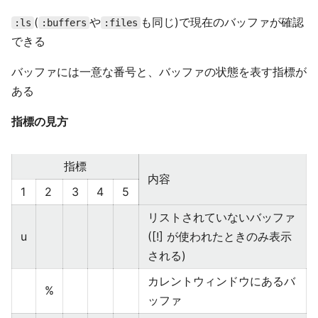
(
や
も同じ)で現在のバッファが確認
:ls
:buffers
:files
できる
バッファには一意な番号と、バッファの状態を表す指標が
ある
指標の見方
指標
内容
1
2
3
4
5
リストされていないバッファ
u
([!] が使われたときのみ表示
される)
カレントウィンドウにあるバ
%
ッファ