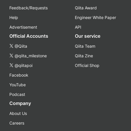
Feedback/Requests
Qiita Award
Help
Engineer White Paper
Advertisement
API
Official Accounts
Our service
@Qiita
Qiita Team
@qiita_milestone
Qiita Zine
@qiitapoi
Official Shop
Facebook
YouTube
Podcast
Company
About Us
Careers