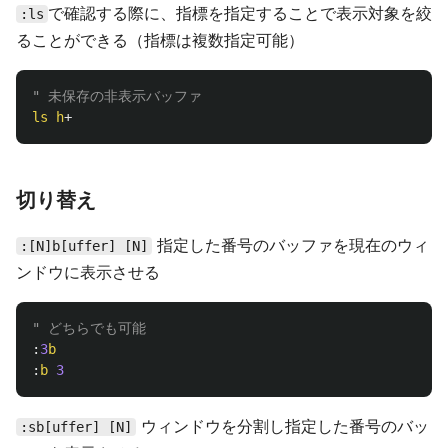
で確認する際に、指標を指定することで表示対象を絞
:ls
ることができる（指標は複数指定可能）
" 未保存の非表示バッファ
ls
h
+
切り替え
指定した番号のバッファを現在のウィ
:[N]b[uffer] [N]
ンドウに表示させる
" どちらでも可能
:
3
b
:
b
3
ウィンドウを分割し指定した番号のバッ
:sb[uffer] [N]