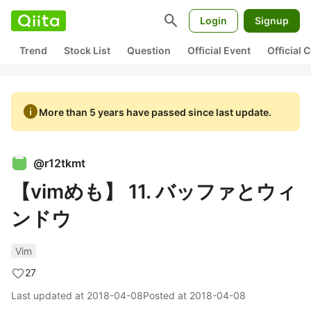
search
Login
Signup
Trend
Stock List
Question
Official Event
Official
info
More than 5 years have passed since last update.
@
r12tkmt
【vimめも】 11. バッファとウィ
ンドウ
Vim
27
Last updated at
2018-04-08
Posted at
2018-04-08