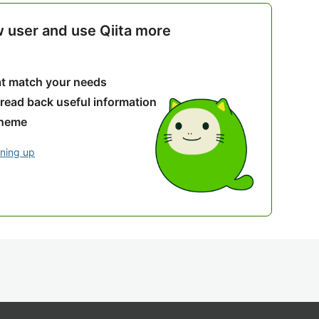
w user and use Qiita more
hat match your needs
 read back useful information
theme
gning up