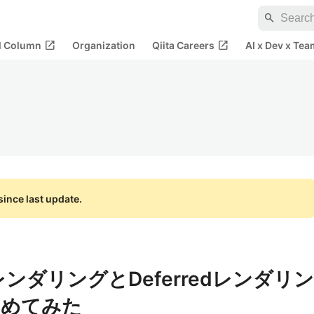
search
open_in_new
open_in_new
al Column
Organization
Qiita Careers
AI x Dev x Tea
ince last update.
rdレンダリングとDeferredレンダリン
とめてみた