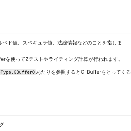
アルベド値、スペキュラ値、法線情報などのことを指しま
Bufferを使ってZテストやライティング計算が行われます。
あたりを参照するとG-Bufferをとってくる
eType.GBuffer0
グ