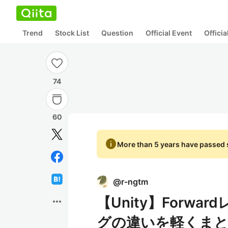
Trend
Stock List
Question
Official Event
Offici
74
60
info
More than 5 years have passed s
@
r-ngtm
【Unity】Forwa
more_horiz
グの違いを軽くま