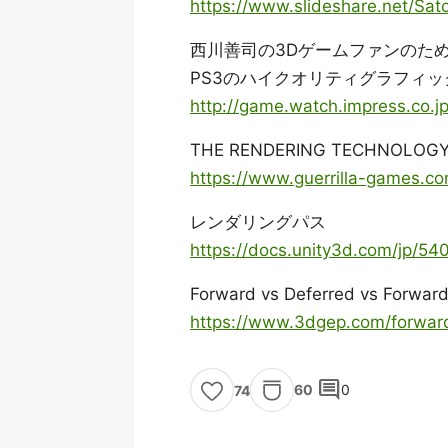
https://www.slideshare.net/Sa
西川善司の3Dゲームファンのための
PS3のハイクオリティグラフィックスは
http://game.watch.impress.co.j
THE RENDERING TECHNOLOGY 
https://www.guerrilla-games.co
レンダリングパス
https://docs.unity3d.com/jp/5
Forward vs Deferred vs Forward
https://www.3dgep.com/forward
comment
60
0
74