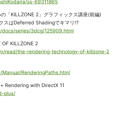
toshiKodaira/ss-69311865
「KILLZONE 2」グラフィックス講座(前編)
Deferred Shadingでキマリ!?
p/docs/series/3dcg/125909.html
OF KILLZONE 2
m/read/the-rendering-technology-of-killzone-2
40/Manual/RenderingPaths.html
+ Rendering with DirectX 11
-plus/