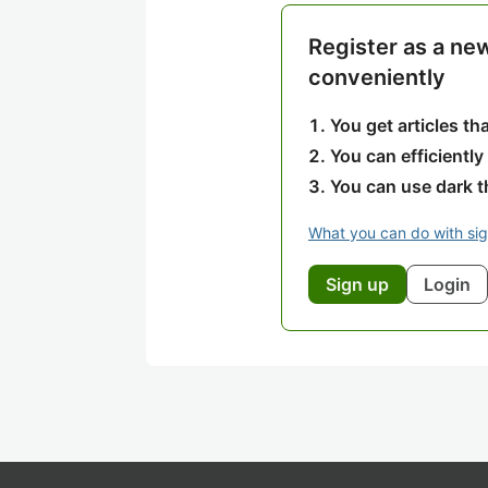
Register as a ne
conveniently
You get articles t
You can efficiently
You can use dark 
What you can do with si
Sign up
Login