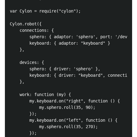
var Cylon = require("cylon");

Cylon.robot({

    connections: {

        sphero: { adaptor: 'sphero', port: '/dev/tty
        keyboard: { adaptor: "keyboard" }

    },

    devices: {

        sphero: { driver: 'sphero' },

        keyboard: { driver: "keyboard", connection: 
    },

    work: function (my) {    

        my.keyboard.on("right", function () {

            my.sphero.roll(35, 90);

        });

        my.keyboard.on("left", function () {

            my.sphero.roll(35, 270);

        });
