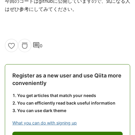
今回のコードはgithubに公開していますので、気になる人
はぜひ参考にしてみてください。
comment
0
Register as a new user and use Qiita more
conveniently
You get articles that match your needs
You can efficiently read back useful information
You can use dark theme
What you can do with signing up