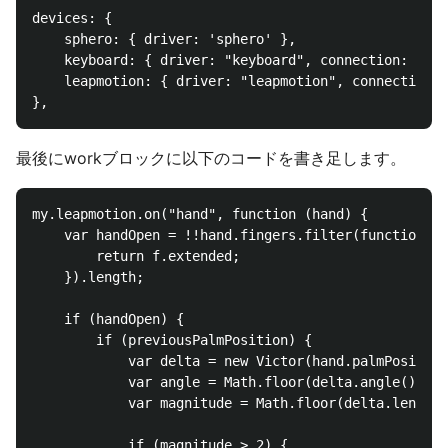
devices: {

	sphero: { driver: 'sphero' },

	keyboard: { driver: "keyboard", connection: "keyboard" },

	leapmotion: { driver: "leapmotion", connection: "leapmotion" }

最後にworkブロックに以下のコードを書き足します。
my.leapmotion.on("hand", function (hand) {

    var handOpen = !!hand.fingers.filter(function (f
        return f.extended;

    }).length;

    if (handOpen) {

        if (previousPalmPosition) {

            var delta = new Victor(hand.palmPosition
            var angle = Math.floor(delta.angle() * 1
            var magnitude = Math.floor(delta.length(
            if (magnitude > 2) {
