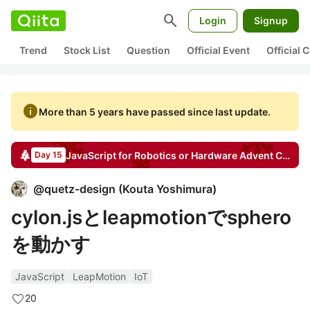
search
Login
Signup
Trend
Stock List
Question
Official Event
Official
info
More than 5 years have passed since last update.
JavaScript for Robotics or Hardware
Advent Calendar
Day 15
@
quetz-design
(
Kouta Yoshimura
)
cylon.jsとleapmotionでsphero
を動かす
JavaScript
LeapMotion
IoT
20