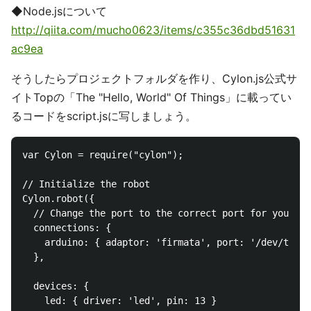
◆Node.jsについて
http://qiita.com/mucho0623/items/c355c36dbd51631
ac9ea
そうしたらプロジェクトフォルダを作り、Cylon.js公式サ
イトTopの「The "Hello, World" Of Things」に載ってい
るコードをscript.jsに写しましょう。
var Cylon = require("cylon");

// Initialize the robot

Cylon.robot({

  // Change the port to the correct port for your Ar
  connections: {

    arduino: { adaptor: 'firmata', port: '/dev/ttyAC
  },

  devices: {

    led: { driver: 'led', pin: 13 }
