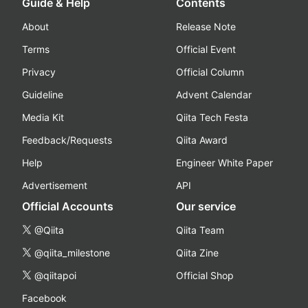
Guide & Help
Contents
About
Release Note
Terms
Official Event
Privacy
Official Column
Guideline
Advent Calendar
Media Kit
Qiita Tech Festa
Feedback/Requests
Qiita Award
Help
Engineer White Paper
Advertisement
API
Official Accounts
Our service
@Qiita
Qiita Team
@qiita_milestone
Qiita Zine
@qiitapoi
Official Shop
Facebook