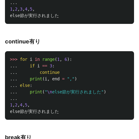
...
1
,
2
,
3
,
4
,
5
,
else節が実行されました
continue有り
>>>
for
i
in
range
(
1
,
6
):
...
if
i
==
3
:
...
continue
...
print
(
i
,
end
=
"
,
"
)
...
else
:
...
print
(
"
\n
else節が実行されました
"
)
...
1
,
2
,
4
,
5
,
else節が実行されました
break有り