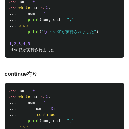
>>>
num
=
0
>>>
while
num
<
5
:
...
num
+=
1
...
print
(
num
,
end
=
"
,
"
)
...
else
:
...
print
(
"
\n
else節が実行されました
"
)
...
1
,
2
,
3
,
4
,
5
,
else節が実行されました
continue有り
>>>
num
=
0
>>>
while
num
<
5
:
...
num
+=
1
...
if
num
==
3
:
...
continue
...
print
(
num
,
end
=
"
,
"
)
...
else
: