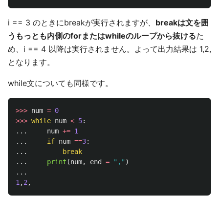
i == 3 のときにbreakが実行されますが、
breakは文を囲
うもっとも内側のforまたはwhileのループから抜ける
た
め、i == 4 以降は実行されません。よって出力結果は 1,2,
となります。
while文についても同様です。
>>>
num
=
0
>>>
while
num
<
5
:
...
num
+=
1
...
if
num
==
3
:
...
break
...
print
(
num
,
end
=
"
,
"
)
...
1
,
2
,