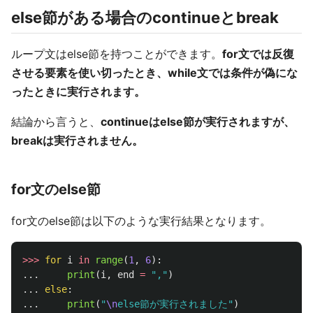
else節がある場合のcontinueとbreak
ループ文はelse節を持つことができます。
for文では反復
させる要素を使い切ったとき、while文では条件が偽にな
ったときに実行されます。
結論から言うと、
continueはelse節が実行されますが、
breakは実行されません。
for文のelse節
for文のelse節は以下のような実行結果となります。
>>>
for
i
in
range
(
1
,
6
):
...
print
(
i
,
end
=
"
,
"
)
...
else
:
...
print
(
"
\n
else節が実行されました
"
)