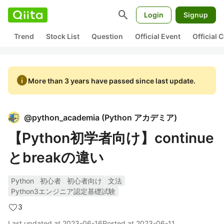
search
Login
Signup
Trend
Stock List
Question
Official Event
Official
info
More than 3 years have passed since last update.
@
python_academia
(
Python アカデミア
)
【Python初学者向け】continue
とbreakの違い
Python
初心者
初心者向け
文法
Python3エンジニア認定基礎試験
3
Last updated at
2023-06-16
Posted at
2023-06-11