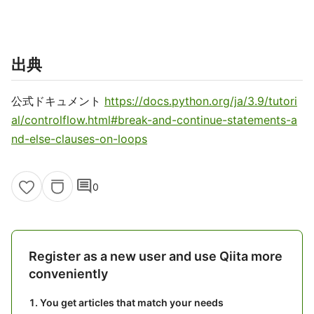
出典
公式ドキュメント
https://docs.python.org/ja/3.9/tutori
al/controlflow.html#break-and-continue-statements-a
nd-else-clauses-on-loops
comment
0
Register as a new user and use Qiita more
conveniently
You get articles that match your needs