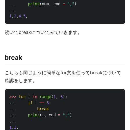
...
print
(
num
,
end
=
"
,
"
)
...
1
,
2
,
4
,
5
,
続いてbreakについてみていきます。
break
こちらも同じように簡単なfor文を使ってbreakについて
確認をします。
>>>
for
i
in
range
(
1
,
6
):
...
if
i
==
3
:
...
break
...
print
(
i
,
end
=
"
,
"
)
...
1
,
2
,