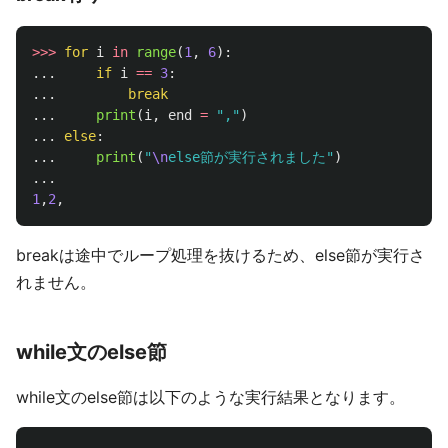
>>>
for
i
in
range
(
1
,
6
):
...
if
i
==
3
:
...
break
...
print
(
i
,
end
=
"
,
"
)
...
else
:
...
print
(
"
\n
else節が実行されました
"
)
...
1
,
2
,
breakは途中でループ処理を抜けるため、else節が実行さ
れません。
while文のelse節
while文のelse節は以下のような実行結果となります。