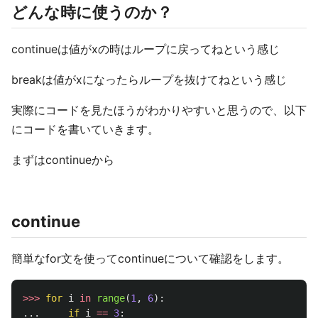
どんな時に使うのか？
continueは値がxの時はループに戻ってねという感じ
breakは値がxになったらループを抜けてねという感じ
実際にコードを見たほうがわかりやすいと思うので、以下
にコードを書いていきます。
まずはcontinueから
continue
簡単なfor文を使ってcontinueについて確認をします。
>>>
for
i
in
range
(
1
,
6
):
...
if
i
==
3
: