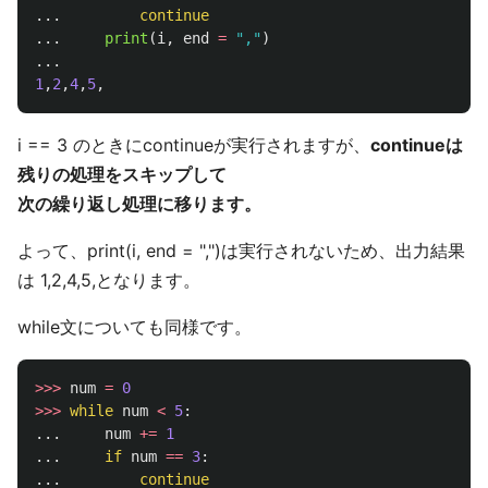
...
continue
...
print
(
i
,
end
=
"
,
"
)
...
1
,
2
,
4
,
5
,
i == 3 のときにcontinueが実行されますが、
continueは
残りの処理をスキップして
次の繰り返し処理に移ります。
よって、print(i, end = ",")は実行されないため、出力結果
は 1,2,4,5,となります。
while文についても同様です。
>>>
num
=
0
>>>
while
num
<
5
:
...
num
+=
1
...
if
num
==
3
:
...
continue