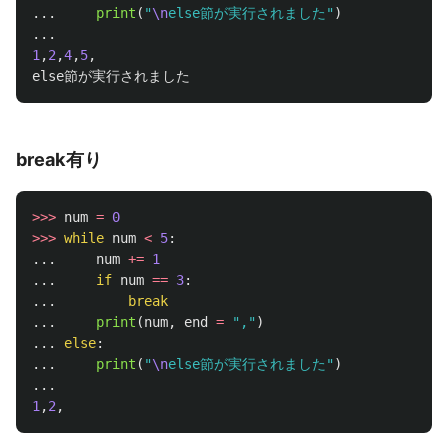
...
print
(
"
\n
else節が実行されました
"
)
...
1
,
2
,
4
,
5
,
else節が実行されました
break有り
>>>
num
=
0
>>>
while
num
<
5
:
...
num
+=
1
...
if
num
==
3
:
...
break
...
print
(
num
,
end
=
"
,
"
)
...
else
:
...
print
(
"
\n
else節が実行されました
"
)
...
1
,
2
,