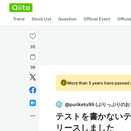
Trend
Stock List
Question
Official Event
Offici
35
36
info
More than 5 years have passed s
@
puriketu99
(
ぷりっぷりのお
テストを書かないテ
more_horiz
リースしました