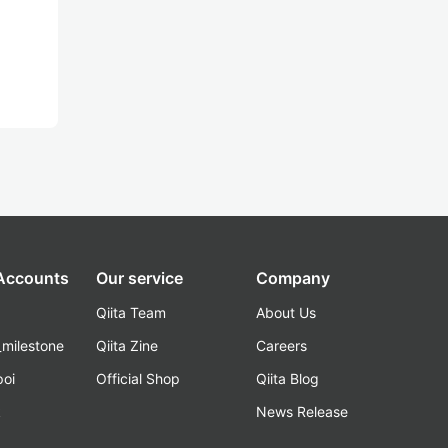
 Accounts
Our service
Company
Qiita Team
About Us
_milestone
Qiita Zine
Careers
poi
Official Shop
Qiita Blog
k
News Release