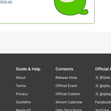
gning up
Guide & Help
Contents
Official
About
Release Note
@Qiita
Terms
Official Event
@qiita
Privacy
Official Column
@qiita
Guideline
Advent Calendar
Faceboo
Media Kit
Qiita Tech Festa
YouTube