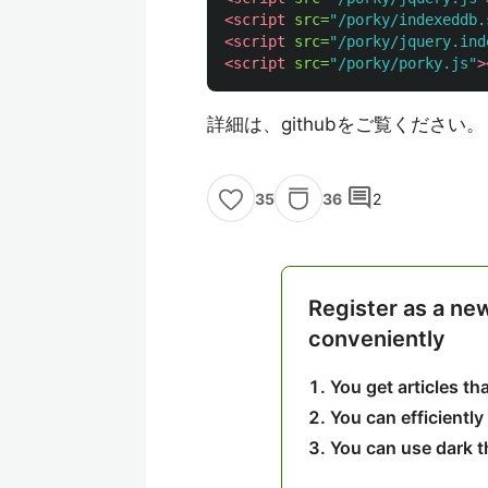
<script 
src=
"/porky/indexeddb.
<script 
src=
"/porky/jquery.ind
<script 
src=
"/porky/porky.js"
>
詳細は、githubをご覧ください。
comment
36
2
35
Register as a ne
conveniently
You get articles t
You can efficiently
You can use dark 