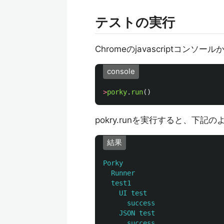
テストの実行
Chromeのjavascriptコン
console
>
porky
.
run
()
pokry.runを実行すると、下記
結果
Porky
Runner
test1
UI test
success
JSON test
success