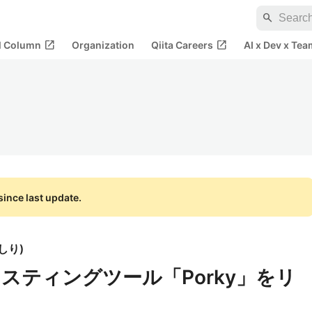
search
open_in_new
open_in_new
al Column
Organization
Qiita Careers
AI x Dev x Tea
ince last update.
しり
)
スティングツール「Porky」をリ