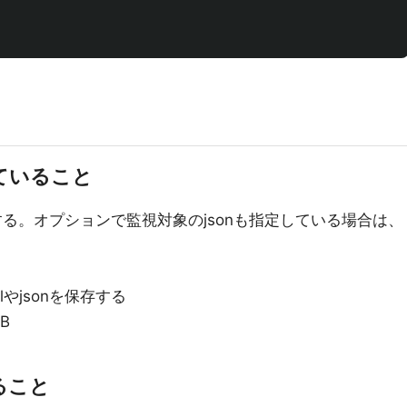
っていること
lを保存する。オプションで監視対象のjsonも指定している場合は、
lやjsonを保存する
B
ること