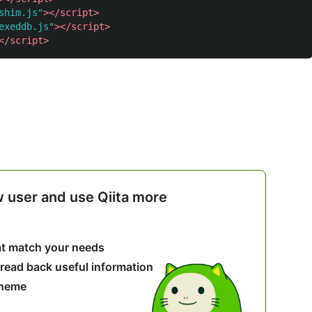
shim.js"
></script>
exeddb.js"
></script>
</script>
w user and use Qiita more
hat match your needs
 read back useful information
theme