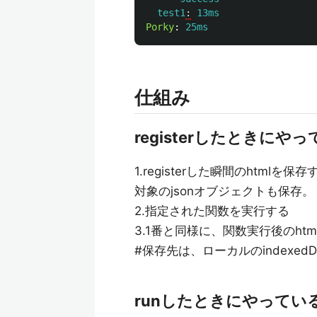
test1
:
13ms
Porky
:
25ms
仕組み
registerしたときにや
1.registerした瞬間のhtm
対象のjsonオブジェクトも保存。
2.指定された関数を実行する
3.1番と同様に、関数実行後のhtm
#保存先は、ローカルのindexedD
runしたときにやってい