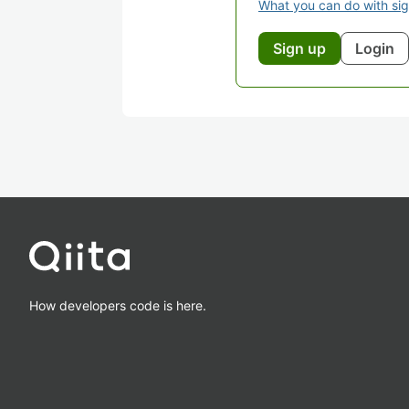
What you can do with si
Sign up
Login
How developers code is here.