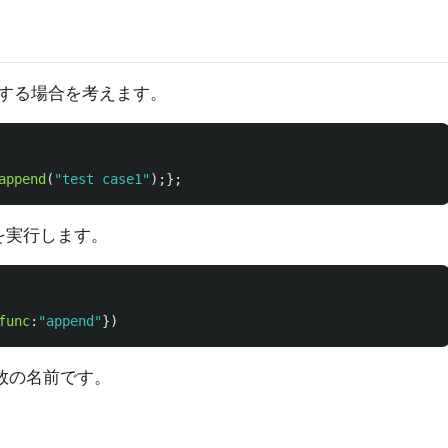
する場合を考えます。
append
(
"test case1"
);};
記を実行します。
func
:
"
append
"
})
関数の名前です。