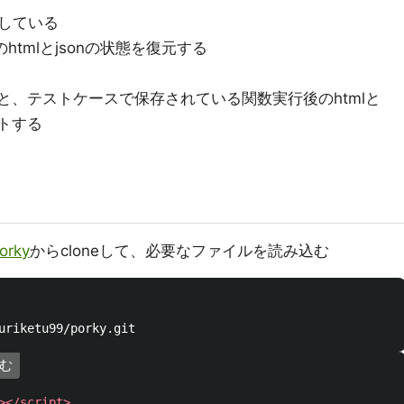
している
htmlとjsonの状態を復元する
の状態と、テストケースで保存されている関数実行後のhtmlと
ストする
orky
からcloneして、必要なファイルを読み込む
込む
></script>