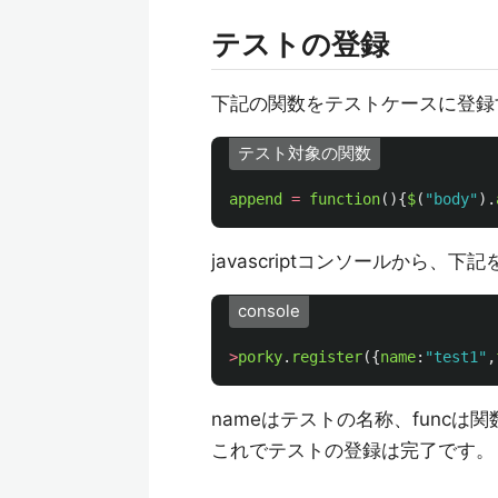
テストの登録
下記の関数をテストケースに登録
テスト対象の関数
append
=
function
(){
$
(
"body"
).
javascriptコンソールから、下
console
>
porky
.
register
({
name
:
"
test1
"
,
nameはテストの名称、funcは
これでテストの登録は完了です。