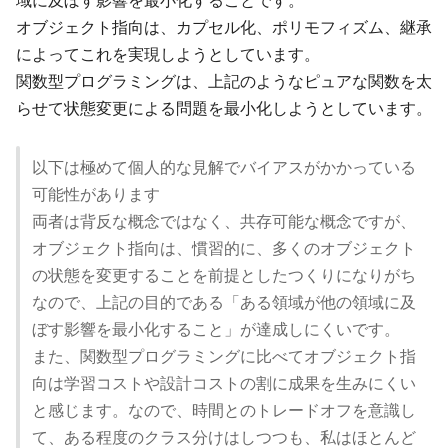
域に及ぼす影響を最小化することです。
オブジェクト指向は、カプセル化、ポリモフィズム、継承
によってこれを実現しようとしています。
関数型プログラミングは、上記のようなピュアな関数を太
らせて状態変更による問題を最小化しようとしています。
以下は極めて個人的な見解でバイアスがかかっている
可能性があります
両者は背反な概念ではなく、共存可能な概念ですが、
オブジェクト指向は、慣習的に、多くのオブジェクト
の状態を変更することを前提としたつくりになりがち
なので、上記の目的である「ある領域が他の領域に及
ぼす影響を最小化すること」が達成しにくいです。
また、関数型プログラミングに比べてオブジェクト指
向は学習コストや設計コストの割に成果を生みにくい
と感じます。なので、時間とのトレードオフを意識し
て、ある程度のクラス分けはしつつも、私はほとんど