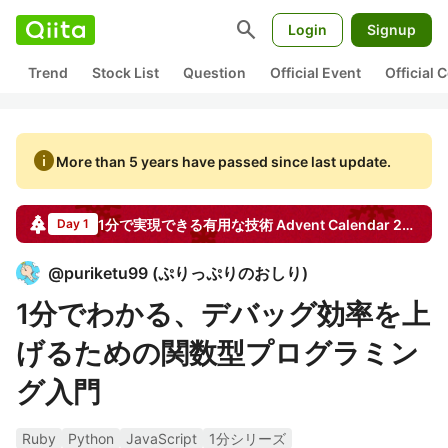
search
Login
Signup
Trend
Stock List
Question
Official Event
Official
info
More than 5 years have passed since last update.
1分で実現できる有用な技術
Advent Calendar
2015
Day 1
@
puriketu99
(
ぷりっぷりのおしり
)
1分でわかる、デバッグ効率を上
げるための関数型プログラミン
グ入門
Ruby
Python
JavaScript
1分シリーズ