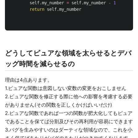
self
.
my_number
=
self
.
my_number
-
1
return
self
.
my_number
どうしてピュアな領域を太らせるとデバ
ッグ時間を減らせるの
理由は4点あります。
1.ピュアな関数は意図しない変数の変更をおこしません
2.ピュアな関数を修正する際に他への影響を考慮する必要
がありません(その関数を正しくかけばいいだけ)
2.ピュアな関数であれば一つの関数が肥大化してもピュア
であることを保てば分割及びその再利用が容易にできます
3.バグを生みやすいのはダーティな領域なので、これを小