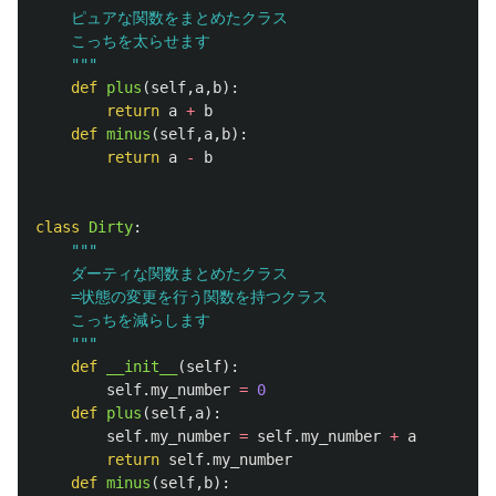
	ピュアな関数をまとめたクラス

	こっちを太らせます

"""
def
plus
(
self
,
a
,
b
):
return
a
+
b
def
minus
(
self
,
a
,
b
):
return
a
-
b
class
Dirty
:
"""
	ダーティな関数まとめたクラス

	=状態の変更を行う関数を持つクラス

	こっちを減らします

"""
def
__init__
(
self
):
self
.
my_number
=
0
def
plus
(
self
,
a
):
self
.
my_number
=
self
.
my_number
+
a
return
self
.
my_number
def
minus
(
self
,
b
):