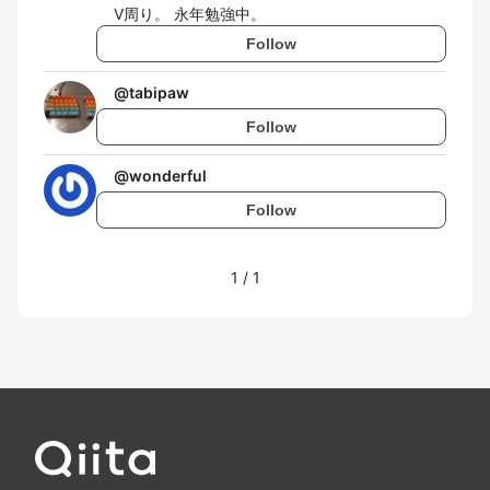
V周り。 永年勉強中。
Follow
@
tabipaw
Follow
@
wonderful
Follow
1
/
1