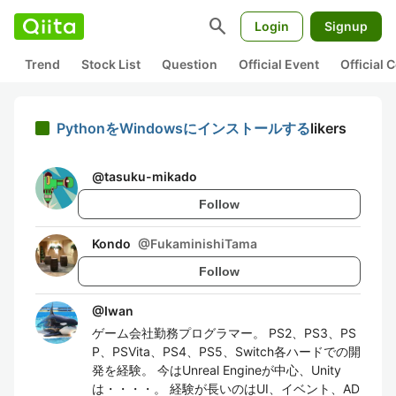
search
Login
Signup
Trend
Stock List
Question
Official Event
Official
PythonをWindowsにインストールする
likers
@
tasuku-mikado
Follow
Kondo
@
FukaminishiTama
Follow
@
Iwan
ゲーム会社勤務プログラマー。 PS2、PS3、PS
P、PSVita、PS4、PS5、Switch各ハードでの開
発を経験。 今はUnreal Engineが中心、Unity
は・・・・。 経験が長いのはUI、イベント、AD