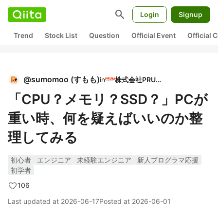
search
Login
Signup
Trend
Stock List
Question
Official Event
Official
@
sumomoo
(
すもも
)
in
株式会社PRUM
「CPU？メモリ？SSD？」PCが
重い時、何を疑えばいいのか整
理してみる
初心者
エンジニア
未経験エンジニア
新人プログラマ応援
初学者
106
Last updated at
2026-06-17
Posted at
2026-06-01