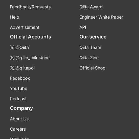
Feedback/Requests
Qiita Award
Help
Engineer White Paper
Advertisement
API
Official Accounts
Our service
@Qiita
Qiita Team
@qiita_milestone
Qiita Zine
@qiitapoi
Official Shop
Facebook
YouTube
Podcast
Company
About Us
Careers