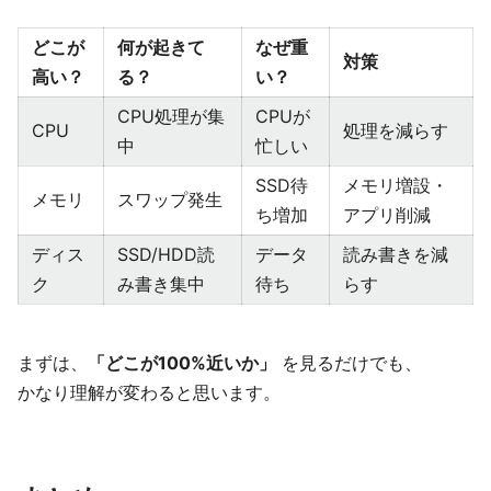
どこが
何が起きて
なぜ重
対策
高い？
る？
い？
CPU処理が集
CPUが
CPU
処理を減らす
中
忙しい
SSD待
メモリ増設・
メモリ
スワップ発生
ち増加
アプリ削減
ディス
SSD/HDD読
データ
読み書きを減
ク
み書き集中
待ち
らす
まずは、
「どこが100%近いか」
を見るだけでも、
かなり理解が変わると思います。