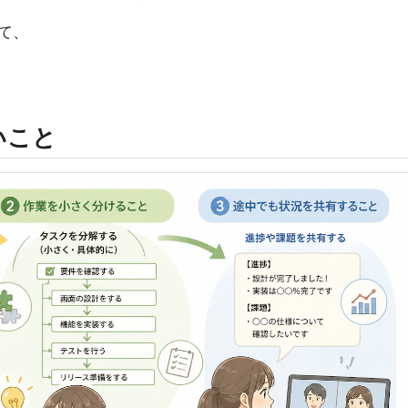
て、
いこと