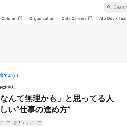
search
open_in_new
open_in_new
al Column
Organization
Qiita Careers
AI x Dev x Tea
を育てよう！
株式会社PRUM
なんて無理かも」と思ってる人
しい“仕事の進め方”
ジニア
新人エンジニア