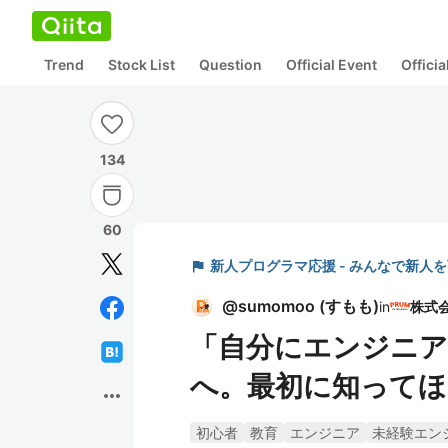
Trend
Stock List
Question
Official Event
Offici
134
60
flag
新人プログラマ応援 - みんなで新人
@
sumomoo
(
すもも
)
in
「自分にエンジニア
へ。最初に知ってほ
more_horiz
初心者
教育
エンジニア
未経験エン