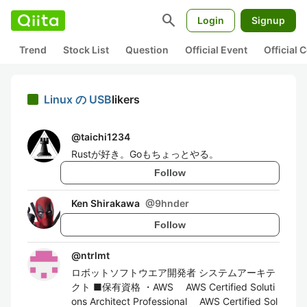
search
Login
Signup
Trend
Stock List
Question
Official Event
Official
Linux の USB
likers
@
taichi1234
Rustが好き。Goもちょっとやる。
Follow
Ken Shirakawa
@
9hnder
Follow
@
ntrlmt
ロボットソフトウエア開発者 システムアーキテ
クト ■保有資格 ・AWS AWS Certified Soluti
ons Architect Professional AWS Certified Sol