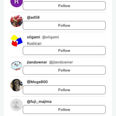
Follow
@
ad58
Follow
oligami
@
oligami
Rustican
Follow
jlandowner
@
jlandowner
Follow
@
Moge800
Follow
@
fuji_majima
Follow