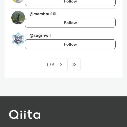
Follow
@
mambou10l
Follow
@
sogrnwil
Follow
navigate_next
keyboard_double_arrow_right
1
/
5