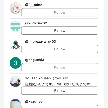
@
F__mine
Follow
@
x6dx6ex62
Follow
@
impreza-wrc-03
Follow
@
haguchi3
Follow
Yousan Yousan
@
yousan
自動化が好きです。CI/CDのCDが好きです。
Follow
@
kazunee