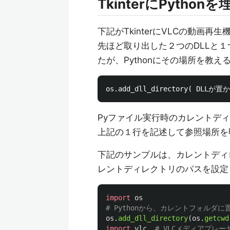
TkinterにPyth
下記がTkinterにVLCの動画
先ほど取り出した２つのDLLと
たが、Pythonにその場所を教
Pyファイル実行時のカレントディ
上記の１行を記述して参照場所を
下記のサンプルは、カレントディレクト
レントディレクトリのパスを設定
import
os
os
.
add_dll_directory
(
os
.
getcwd
import
vlc