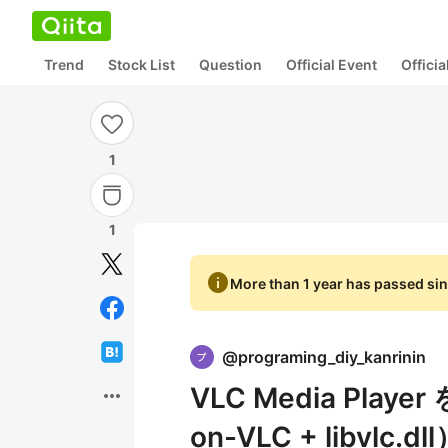
Trend
Stock List
Question
Official Event
Offici
1
1
info
More than 1 year has passed sin
@
programing_diy_kanrinin
VLC Media Play
more_horiz
on-VLC + libvlc.dl