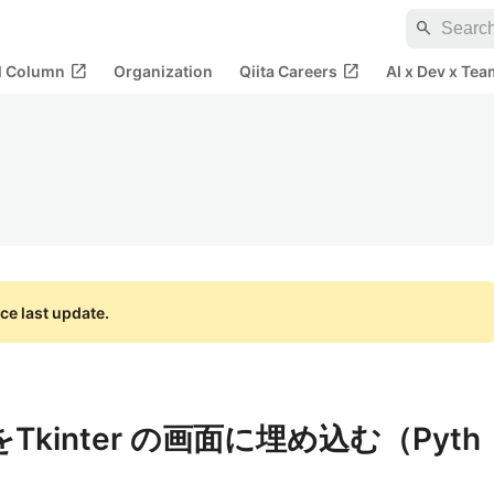
search
open_in_new
open_in_new
al Column
Organization
Qiita Careers
AI x Dev x Tea
ce last update.
er をTkinter の画面に埋め込む（Pyth
l）