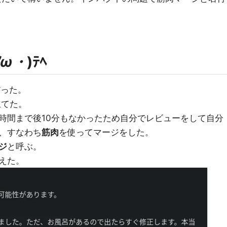
ﾉω・
)ﾃﾍ
だった。
立てた。
時間まで後10分もなかったため自分でレビューをして自分
、すなわち
筋肉
を使ってマージをした。
ジ
と呼ぶ。
えた。