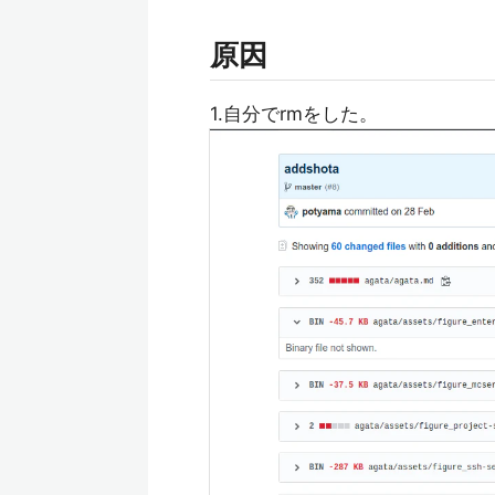
原因
1.自分でrmをした。