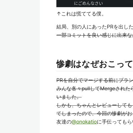
↑これは慌ててる僕。
結局、別の人にあったPRを出し
一部コミットを良い感じに出来な
惨劇はなぜおこってし
PRを自分でマージする前にブラ
みんな各々pullしてMergeさ
いました。
しかも、ちゃんとレビューしても
てしまったので、今回の惨劇がお
友達の
@onokatio
に手伝ってもら