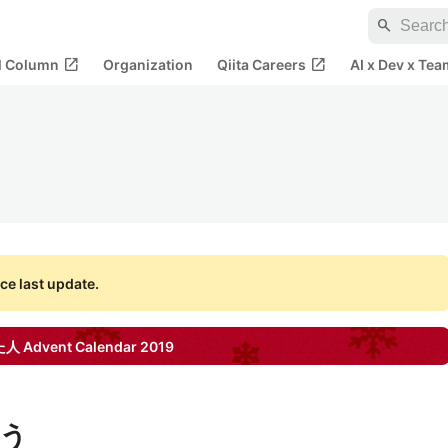
search
open_in_new
open_in_new
al Column
Organization
Qiita Careers
AI x Dev x Tea
ce last update.
た人
Advent Calendar
2019
う