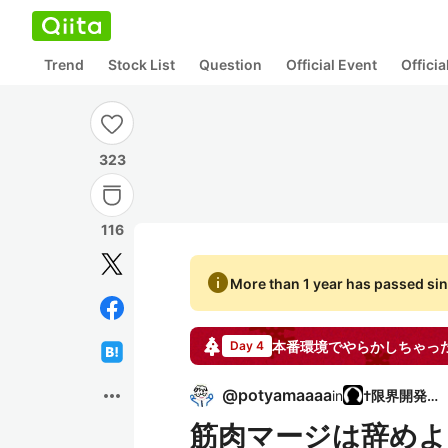
Trend
Stock List
Question
Official Event
Offici
323
116
info
More than 1 year has passed sin
本番環境でやらかしちゃっ
Day 4
more_horiz
@
potyamaaaa
in
†限界開発鯖†
筋肉マージは辞めよ