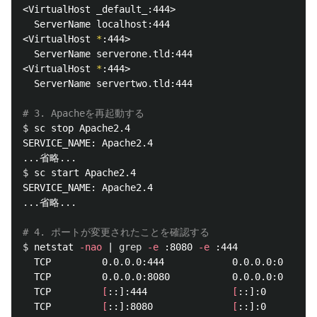
<VirtualHost _default_:444>

  ServerName localhost:444

<VirtualHost 
*
:444>

  ServerName serverone.tld:444

<VirtualHost 
*
:444>

  ServerName servertwo.tld:444

# 3. Apacheを再起動する
$ 
sc stop Apache2.4

SERVICE_NAME: Apache2.4

$ 
sc start Apache2.4

SERVICE_NAME: Apache2.4

...省略...

# 4. ポートが変更されたことを確認する
$ 
netstat 
-nao
 | 
grep
-e
 :8080 
-e
 :444

  TCP         0.0.0.0:444            0.0.0.0:0      
  TCP         0.0.0.0:8080           0.0.0.0:0      
  TCP         
[
::]:444               
[
::]:0         
  TCP         
[
::]:8080              
[
::]:0         