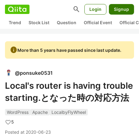
search
Login
Signup
Trend
Stock List
Question
Official Event
Official
info
More than 5 years have passed since last update.
@
ponsuke0531
Local's router is having trouble
starting.となった時の対応方法
WordPress
Apache
LocalbyFlyWheel
5
Posted at
2020-06-23