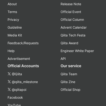
About
Release Note
Terms
Official Event
Privacy
Official Column
Guideline
Advent Calendar
Media Kit
Qiita Tech Festa
Feedback/Requests
Qiita Award
Help
Engineer White Paper
Advertisement
API
Official Accounts
Our service
@Qiita
Qiita Team
@qiita_milestone
Qiita Zine
@qiitapoi
Official Shop
Facebook
YouTube