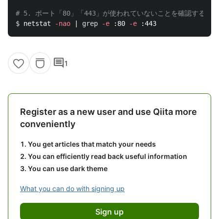
# 5. ポート「80」「443」が使われていないことを確認する
$ 
netstat 
-nao
 | 
grep
-e
 :80 
-e
comment
1
Register as a new user and use Qiita more
conveniently
You get articles that match your needs
You can efficiently read back useful information
You can use dark theme
What you can do with signing up
Sign up