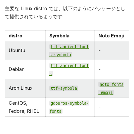
主要な Linux distro では、以下のようにパッケージとし
て提供されているようです:
distro
Symbola
Noto Emoji
ttf-ancient-font
Ubuntu
-
s-symbola
ttf-ancient-font
Debian
-
s
noto-fonts
Arch Linux
ttf-symbola
-emoji
CentOS,
gdouros-symbola-
-
Fedora, RHEL
fonts