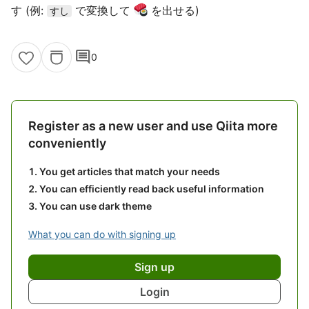
す (例:
で変換して
を出せる)
すし
comment
0
Register as a new user and use Qiita more
conveniently
You get articles that match your needs
You can efficiently read back useful information
You can use dark theme
What you can do with signing up
Sign up
Login