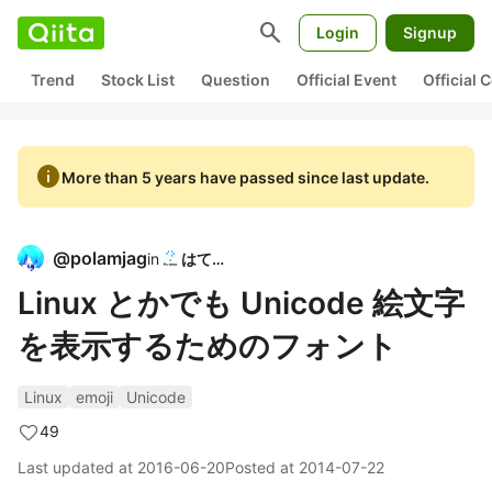
search
Login
Signup
Trend
Stock List
Question
Official Event
Official
info
More than 5 years have passed since last update.
@
polamjag
in
はてな
Linux とかでも Unicode 絵文字
を表示するためのフォント
Linux
emoji
Unicode
49
Last updated at
2016-06-20
Posted at
2014-07-22