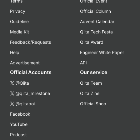
Terms
Official Event
Privacy
Official Column
Guideline
Advent Calendar
Media Kit
Qiita Tech Festa
Feedback/Requests
Qiita Award
Help
Engineer White Paper
Advertisement
API
Official Accounts
Our service
@Qiita
Qiita Team
@qiita_milestone
Qiita Zine
@qiitapoi
Official Shop
Facebook
YouTube
Podcast