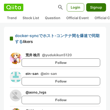
search
Login
Signup
Trend
Stock List
Question
Official Event
Official
docker-syncでホスト-コンテナ間を爆速で同期
する
likers
荒井 柚月
@
yudukikun5120
Follow
ein-san
@
ein-san
Follow
@
aono_lvgs
Follow