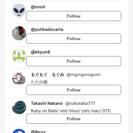
@
snoh
Follow
@
yutikadocarta
Follow
@
kkyun8
Follow
もぐもぐ もぐみ
@
mgmgmogumi
ただの猫
Follow
Takashi Nakano
@
nakataka777
Ruby on Rails/ vim/ tmux/ zsh/ mac/ GTD
Follow
@
Riros