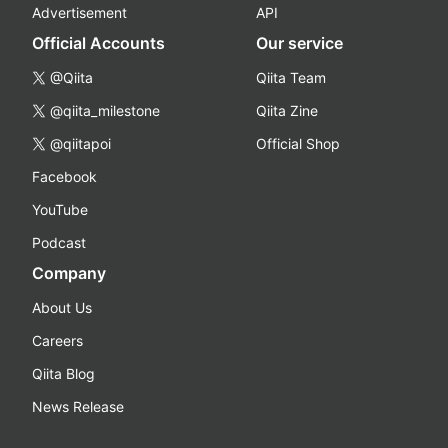
Advertisement
API
Official Accounts
Our service
@Qiita
Qiita Team
@qiita_milestone
Qiita Zine
@qiitapoi
Official Shop
Facebook
YouTube
Podcast
Company
About Us
Careers
Qiita Blog
News Release