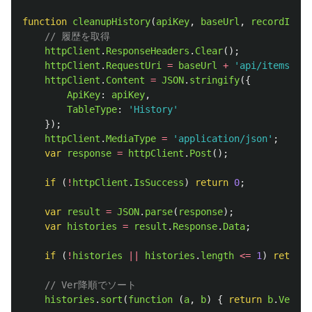
function
cleanupHistory
(
apiKey
,
baseUrl
,
recordId
,
m
// 履歴を取得
httpClient
.
ResponseHeaders
.
Clear
();
httpClient
.
RequestUri
=
baseUrl
+
'
api/items/
'
+
httpClient
.
Content
=
JSON
.
stringify
({
ApiKey
:
apiKey
,
TableType
:
'
History
'
});
httpClient
.
MediaType
=
'
application/json
'
;
var
response
=
httpClient
.
Post
();
if 
(
!
httpClient
.
IsSuccess
)
return
0
;
var
result
=
JSON
.
parse
(
response
);
var
histories
=
result
.
Response
.
Data
;
if 
(
!
histories
||
histories
.
length
<=
1
)
return
// Ver降順でソート
histories
.
sort
(
function 
(
a
,
b
)
{
return
b
.
Ver
-