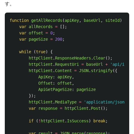
す。
function
getAllRecords
(
apiKey
,
baseUrl
,
siteId
)
{
var
allRecords
=
[];
var
offset
=
0
;
var
pageSize
=
200
;
while 
(
true
)
{
httpClient
.
ResponseHeaders
.
Clear
();
httpClient
.
RequestUri
=
baseUrl
+
'
api/items
httpClient
.
Content
=
JSON
.
stringify
({
ApiKey
:
apiKey
,
Offset
:
offset
,
ApiGetPageSize
:
pageSize
});
httpClient
.
MediaType
=
'
application/json
'
;
var
response
=
httpClient
.
Post
();
if 
(
!
httpClient
.
IsSuccess
)
break
;
var
result
=
JSON
.
parse
(
response
);