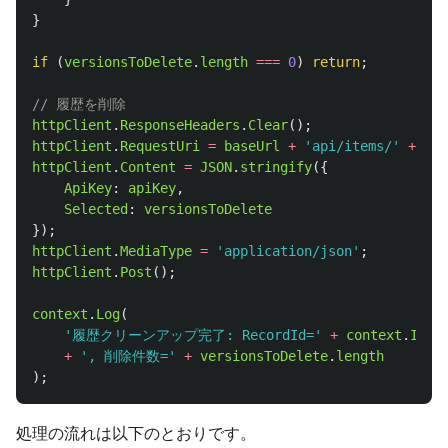
}
if 
(
versionsToDelete
.
length
===
0
)
return
;
// 履歴を削除
httpClient
.
ResponseHeaders
.
Clear
();
httpClient
.
RequestUri
=
baseUrl
+
'
api/items/
'
+
con
httpClient
.
Content
=
JSON
.
stringify
({
ApiKey
:
apiKey
,
Selected
:
versionsToDelete
});
httpClient
.
MediaType
=
'
application/json
'
;
httpClient
.
Post
();
context
.
Log
(
'
履歴クリーンアップ完了: RecordId=
'
+
context
.
Id
+
'
, 削除件数=
'
+
versionsToDelete
.
length
);
処理の流れは以下のとおりです。