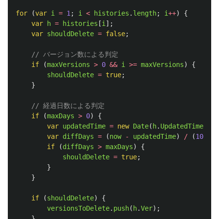
for 
(
var
i
=
1
;
i
<
histories
.
length
;
i
++
)
{
var
h
=
histories
[
i
];
var
shouldDelete
=
false
;
// バージョン数による判定
if 
(
maxVersions
>
0
&&
i
>=
maxVersions
)
{
shouldDelete
=
true
;
}
// 経過日数による判定
if 
(
maxDays
>
0
)
{
var
updatedTime
=
new
Date
(
h
.
UpdatedTime
);
var
diffDays
=
(
now
-
updatedTime
)
/
(
1000
*
if 
(
diffDays
>
maxDays
)
{
shouldDelete
=
true
;
}
}
if 
(
shouldDelete
)
{
versionsToDelete
.
push
(
h
.
Ver
);
}