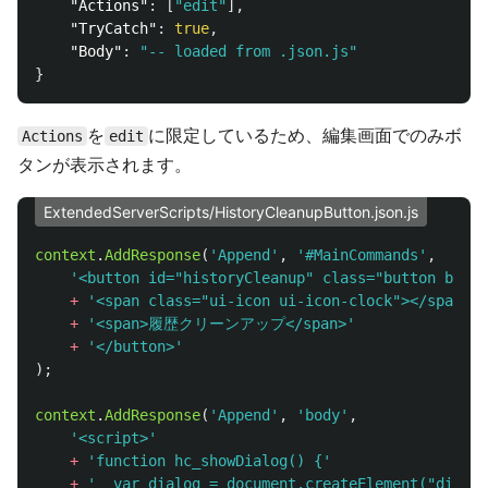
"Actions"
:
[
"edit"
],
"TryCatch"
:
true
,
"Body"
:
"-- loaded from .json.js"
}
を
に限定しているため、編集画面でのみボ
Actions
edit
タンが表示されます。
ExtendedServerScripts/HistoryCleanupButton.json.js
context
.
AddResponse
(
'
Append
'
,
'
#MainCommands
'
,
'
<button id="historyCleanup" class="button butto
+
'
<span class="ui-icon ui-icon-clock"></span>
'
+
'
<span>履歴クリーンアップ</span>
'
+
'
</button>
'
);
context
.
AddResponse
(
'
Append
'
,
'
body
'
,
'
<script>
'
+
'
function hc_showDialog() {
'
+
'
  var dialog = document.createElement("dialog