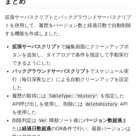
まとめ
拡張サーバスクリプトとバックグラウンドサーバスクリプ
トを併用して、履歴をバージョン数と経過日数で自動削除
する機能を作成しました。
拡張サーバスクリプト
で編集画面にクリーンアップボ
タンを追加し、ダイアログで条件を指定して手動実行
できるようにした
バックグラウンドサーバスクリプト
でスケジュール実
行（毎日深夜など）による自動クリーンアップを設定
した
履歴の取得には
を指定した
TableType: 'History'
API呼び出しを使用し、削除には
API
deletehistory
を使用した
削除判定は
降順ソート後に
バージョン数超過
ま
Ver
たは
経過日数超過
のOR条件で行い、最新バージョンは