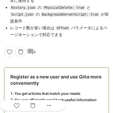
常に保持する
の
と
History.json
PhysicalDelete: true
の
が前
Script.json
BackgroundServerScript: true
提条件
レコード数が多い場合は
パラメータによるペ
Offset
ージネーションで対応できる
comment
0
Register as a new user and use Qiita more
conveniently
You get articles that match your needs
You can efficiently read back useful information
more_horiz
You can use dark theme