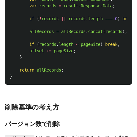
var
records
=
result
.
Response
.
Data
;
if 
(
!
records
||
records
.
length
===
0
)
break
;
allRecords
=
allRecords
.
concat
(
records
);
if 
(
records
.
length
<
pageSize
)
break
;
offset
+=
pageSize
;
}
return
allRecords
;
}
削除基準の考え方
バージョン数で削除