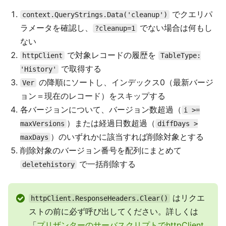
でクエリパ
context.QueryStrings.Data('cleanup')
ラメータを確認し、
でない場合は何もし
?cleanup=1
ない
で対象レコードの履歴を
httpClient
TableType:
で取得する
'History'
の降順にソートし、インデックス0（最新バージ
Ver
ョン＝現在のレコード）をスキップする
各バージョンについて、バージョン数超過（
i >=
）または経過日数超過（
maxVersions
diffDays >
）のいずれかに該当すれば削除対象とする
maxDays
削除対象のバージョン番号を配列にまとめて
で一括削除する
deletehistory
はリクエ
httpClient.ResponseHeaders.Clear()
ストの前に必ず呼び出してください。詳しくは
「
プリザンターのサーバスクリプトでhttpClient