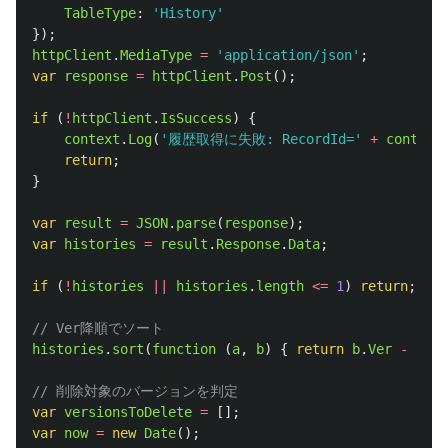
TableType
:
'
History
'
});
httpClient
.
MediaType
=
'
application/json
'
;
var
response
=
httpClient
.
Post
();
if 
(
!
httpClient
.
IsSuccess
)
{
context
.
Log
(
'
履歴取得に失敗: RecordId=
'
+
context
return
;
}
var
result
=
JSON
.
parse
(
response
);
var
histories
=
result
.
Response
.
Data
;
if 
(
!
histories
||
histories
.
length
<=
1
)
return
;
// Ver降順でソート
histories
.
sort
(
function 
(
a
,
b
)
{
return
b
.
Ver
-
a
.
Ve
// 削除対象のバージョンを判定
var
versionsToDelete
=
[];
var
now
=
new
Date
();