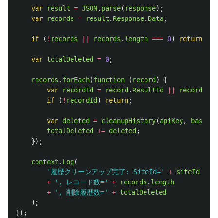
var
result
=
JSON
.
parse
(
response
);
var
records
=
result
.
Response
.
Data
;
if 
(
!
records
||
records
.
length
===
0
)
return
;
var
totalDeleted
=
0
;
records
.
forEach
(
function 
(
record
)
{
var
recordId
=
record
.
ResultId
||
record
.
Iss
if 
(
!
recordId
)
return
;
var
deleted
=
cleanupHistory
(
apiKey
,
baseUrl
totalDeleted
+=
deleted
;
});
context
.
Log
(
'
履歴クリーンアップ完了: SiteId=
'
+
siteId
+
'
, レコード数=
'
+
records
.
length
+
'
, 削除履歴数=
'
+
totalDeleted
);
});