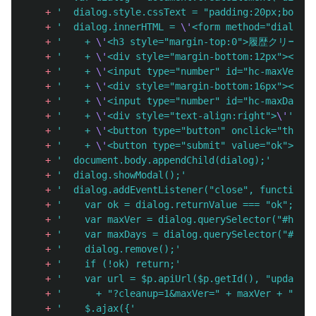
+
'
  dialog.style.cssText = "padding:20px;border
+
'
  dialog.innerHTML = 
\'
<form method="dialog">
+
'
    + 
\'
<h3 style="margin-top:0">履歴クリーン
+
'
    + 
\'
<div style="margin-bottom:12px"
+
'
    + 
\'
<input type="number" id="hc-maxVer" v
+
'
    + 
\'
<div style="margin-bottom:16px">
+
'
    + 
\'
<input type="number" id="hc-maxDays" 
+
'
    + 
\'
<div style="text-align:right">
\'
'
+
'
    + 
\'
<button type="button" onclick="this.c
+
'
    + 
\'
<button type="submit" value="ok">実行<
+
'
  document.body.appendChild(dialog);
'
+
'
  dialog.showModal();
'
+
'
  dialog.addEventListener("close", function()
+
'
    var ok = dialog.returnValue === "ok";
'
+
'
    var maxVer = dialog.querySelector("#hc-ma
+
'
    var maxDays = dialog.querySelector("#hc-m
+
'
    dialog.remove();
'
+
'
    if (!ok) return;
'
+
'
    var url = $p.apiUrl($p.getId(), "update")
+
'
      + "?cleanup=1&maxVer=" + maxVer + "&max
+
'
    $.ajax({
'