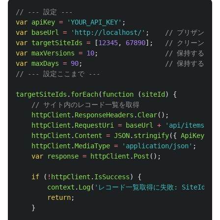
// --- 設定 ---
var
apiKey
=
'
YOUR_API_KEY
'
;
var
baseUrl
=
'
http://localhost/
'
;
// プリザンター
var
targetSiteIds
=
[
12345
,
67890
];
// クリーンアッ
var
maxVersions
=
10
;
// 保持するバ
var
maxDays
=
90
;
// 保持する日
// --- 設定ここまで ---
targetSiteIds
.
forEach
(
function 
(
siteId
)
{
// サイト内のレコード一覧を取得
httpClient
.
ResponseHeaders
.
Clear
();
httpClient
.
RequestUri
=
baseUrl
+
'
api/items/
'
+
httpClient
.
Content
=
JSON
.
stringify
({
ApiKey
:
ap
httpClient
.
MediaType
=
'
application/json
'
;
var
response
=
httpClient
.
Post
();
if 
(
!
httpClient
.
IsSuccess
)
{
context
.
Log
(
'
レコード一覧取得に失敗: SiteId=
'
return
;
}