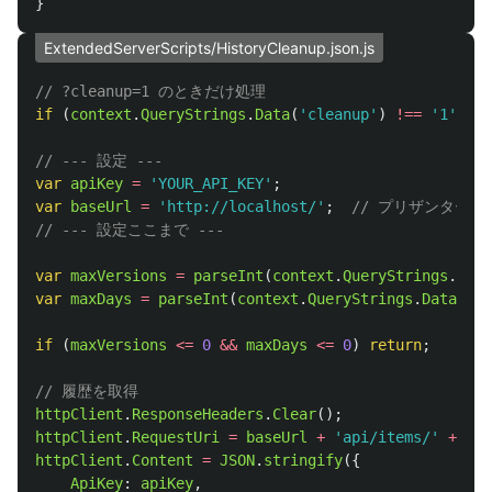
}
ExtendedServerScripts/HistoryCleanup.json.js
// ?cleanup=1 のときだけ処理
if 
(
context
.
QueryStrings
.
Data
(
'
cleanup
'
)
!==
'
1
'
)
re
// --- 設定 ---
var
apiKey
=
'
YOUR_API_KEY
'
;
var
baseUrl
=
'
http://localhost/
'
;
// プリザンターの
// --- 設定ここまで ---
var
maxVersions
=
parseInt
(
context
.
QueryStrings
.
Data
var
maxDays
=
parseInt
(
context
.
QueryStrings
.
Data
(
'
ma
if 
(
maxVersions
<=
0
&&
maxDays
<=
0
)
return
;
// 履歴を取得
httpClient
.
ResponseHeaders
.
Clear
();
httpClient
.
RequestUri
=
baseUrl
+
'
api/items/
'
+
con
httpClient
.
Content
=
JSON
.
stringify
({
ApiKey
:
apiKey
,