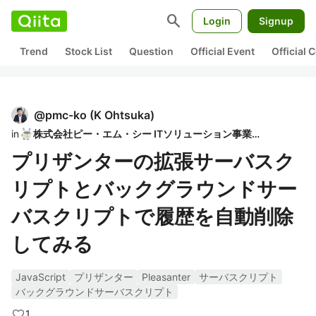
search
Login
Signup
Trend
Stock List
Question
Official Event
Official
@
pmc-ko
(
K Ohtsuka
)
in
株式会社ピー・エム・シー ITソリューション事業部
プリザンターの拡張サーバスク
リプトとバックグラウンドサー
バスクリプトで履歴を自動削除
してみる
JavaScript
プリザンター
Pleasanter
サーバスクリプト
バックグラウンドサーバスクリプト
1