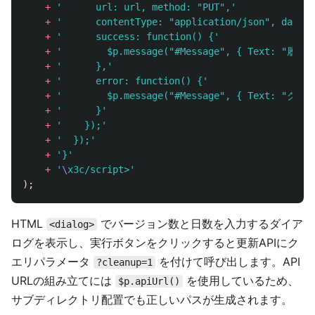
+
'
      url: url, method: "PUT",
'
+
'
      contentType: "application/json", data: 
+
'
      success: function() {
'
+
'
        $p.message("#Message", { Text: 
+
'
      },
'
+
'
      error: function() {
'
+
'
        $p.message("#Message", { Text: 
+
'
      }
'
+
'
    });
'
+
'
  });
'
+
'
}
'
+
'
\
x3c/script>
'
);
HTML
でバージョン数と日数を入力するダイア
<dialog>
ログを表示し、実行ボタンをクリックすると更新APIにク
エリパラメータ
を付けて呼び出します。API
?cleanup=1
URLの組み立てには
を使用しているため、
$p.apiUrl()
サブディレクトリ配置でも正しいパスが生成されます。