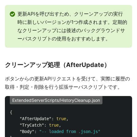
更新APIを呼び出すため、クリーンアップの実行
時に新しいバージョンが1つ作成されます。定期的
なクリーンアップには後述のバックグラウンドサ
ーバスクリプトの使用をおすすめします。
クリーンアップ処理（AfterUpdate）
ボタンからの更新APIリクエストを受けて、実際に履歴の
取得・判定・削除を行う拡張サーバスクリプトです。
ExtendedServerScripts/HistoryCleanup.json
{
"AfterUpdate"
:
true
,
"TryCatch"
:
true
,
"Body"
:
"-- loaded from .json.js"