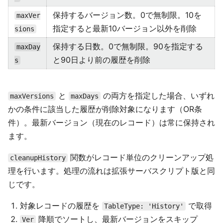
保持するバージョン数。0で無制限。10を
maxVer
指定すると最新10バージョン以外を削除
sions
保持する日数。0で無制限。90を指定する
maxDay
と90日より前の履歴を削除
s
と
の両方を指定した場合、いずれ
maxVersions
maxDays
かの条件に該当した履歴が削除対象になります（OR条
件）。最新バージョン（現在のレコード）は常に保持され
ます。
関数がレコード単位のクリーンアップ処
cleanupHistory
理を行います。処理の流れは拡張サーバスクリプト版と同
じです。
対象レコードの履歴を
で取得
TableType: 'History'
降順でソートし、最新バージョンをスキップ
Ver