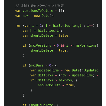
// 削除対象のバージョンを判定
var
versionsToDelete
=
[];
var
now
=
new
Date
();
for 
(
var
i
=
1
;
i
<
histories
.
length
;
i
++
)
{
var
h
=
histories
[
i
];
var
shouldDelete
=
false
;
if 
(
maxVersions
>
0
&&
i
>=
maxVersions
)
{
shouldDelete
=
true
;
}
if 
(
maxDays
>
0
)
{
var
updatedTime
=
new
Date
(
h
.
UpdatedTime
var
diffDays
=
(
now
-
updatedTime
)
/
(
10
if 
(
diffDays
>
maxDays
)
{
shouldDelete
=
true
;
}
}
if 
(
shouldDelete
)
{