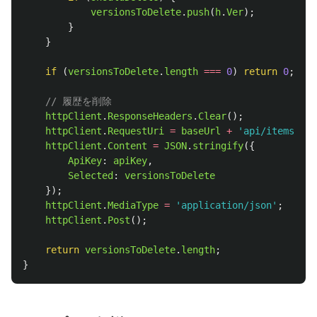
versionsToDelete
.
push
(
h
.
Ver
);
}
}
if 
(
versionsToDelete
.
length
===
0
)
return
0
;
// 履歴を削除
httpClient
.
ResponseHeaders
.
Clear
();
httpClient
.
RequestUri
=
baseUrl
+
'
api/items/
'
+
httpClient
.
Content
=
JSON
.
stringify
({
ApiKey
:
apiKey
,
Selected
:
versionsToDelete
});
httpClient
.
MediaType
=
'
application/json
'
;
httpClient
.
Post
();
return
versionsToDelete
.
length
;
}