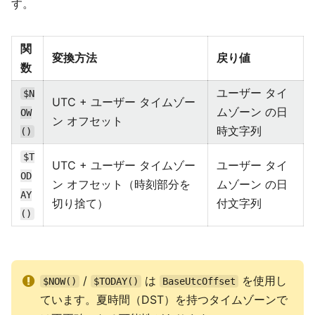
す。
関
変換方法
戻り値
数
ユーザー タイ
$N
UTC + ユーザー タイムゾー
ムゾーン の日
OW
ン オフセット
時文字列
()
$T
UTC + ユーザー タイムゾー
ユーザー タイ
OD
ン オフセット（時刻部分を
ムゾーン の日
AY
切り捨て）
付文字列
()
/
は
を使用し
$NOW()
$TODAY()
BaseUtcOffset
ています。夏時間（DST）を持つタイムゾーンで