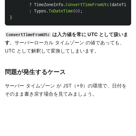
?
TimeZoneInfo
.
ConvertTimeFromUtc
(
dateTime
,
:
Types
.
ToDateTime
(
0
);
}
は入力値を常に UTC として扱いま
ConvertTimeFromUtc
す
。サーバーローカル タイムゾーン の値であっても、
UTC として解釈して変換してしまいます。
問題が発生するケース
サーバー タイムゾーン が JST（+9）の環境で、日付を
そのまま書き戻す場合を見てみましょう。