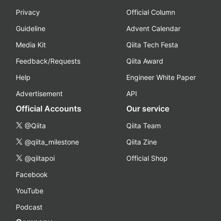
Privacy
Official Column
Guideline
Advent Calendar
Media Kit
Qiita Tech Festa
Feedback/Requests
Qiita Award
Help
Engineer White Paper
Advertisement
API
Official Accounts
Our service
@Qiita
Qiita Team
@qiita_milestone
Qiita Zine
@qiitapoi
Official Shop
Facebook
YouTube
Podcast