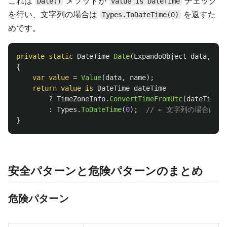
これは
メソッドが
チェック
Date()
value is DateTime
を行い、文字列の場合は
を返すた
Types.ToDateTime(0)
めです。
private
static
DateTime
Date
(
ExpandoObject
data
,
str
{
var
value
=
Value
(
data
,
name
);
return
value
is
DateTime
dateTime
?
TimeZoneInfo
.
ConvertTimeFromUtc
(
dateTime
,
:
Types
.
ToDateTime
(
0
);
// ← 文字列の場合は
}
安全パターンと危険パターンのまとめ
危険パターン