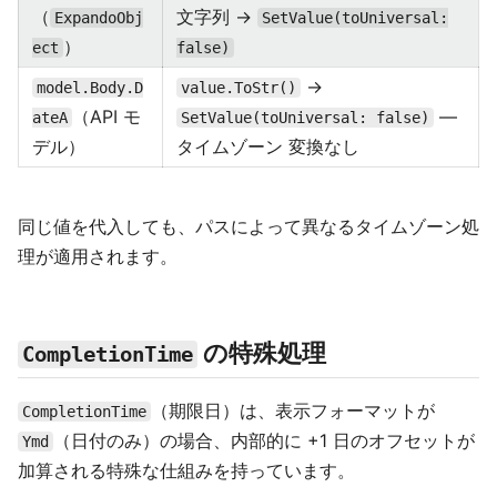
（
文字列 →
ExpandoObj
SetValue(toUniversal:
）
ect
false)
→
model.Body.D
value.ToStr()
（API モ
—
ateA
SetValue(toUniversal: false)
デル）
タイムゾーン 変換なし
同じ値を代入しても、パスによって異なるタイムゾーン処
理が適用されます。
の特殊処理
CompletionTime
（期限日）は、表示フォーマットが
CompletionTime
（日付のみ）の場合、内部的に +1 日のオフセットが
Ymd
加算される特殊な仕組みを持っています。