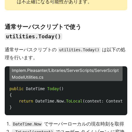
は不正確になる可能性があります。
通常サーバスクリプトで使う
utilities.Today()
通常サーバスクリプトの
は以下の処
utilities.Today()
理を行います。
Implem.Pleasanter/Libraries/ServerScripts/ServerScript
ModelUtilities.cs
public
DateTime
Today
()
{
return
DateTime
.
Now
.
ToLocal
(
context
:
Context
).
Da
}
でサーバーローカルの現在時刻を取得
DateTime.Now
でユーザー タイムゾーン に変換