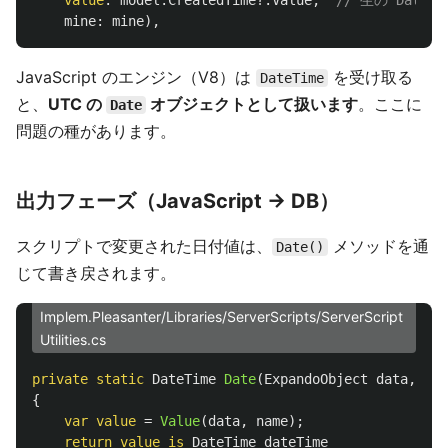
value
:
model
.
CreatedTime
?.
Value
,
// 生の Dat
mine
:
mine
),
JavaScript のエンジン（V8）は
を受け取る
DateTime
と、
UTC の
オブジェクトとして扱います
。ここに
Date
問題の種があります。
出力フェーズ（JavaScript → DB）
スクリプトで変更された日付値は、
メソッドを通
Date()
じて書き戻されます。
Implem.Pleasanter/Libraries/ServerScripts/ServerScript
Utilities.cs
private
static
DateTime
Date
(
ExpandoObject
data
,
str
{
var
value
=
Value
(
data
,
name
);
return
value
is
DateTime
dateTime