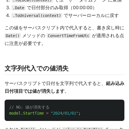
.ToLocal(context)
で日付部分のみ取得（00:00:00）
.Date
でサーバーローカルに戻す
.ToUniversal(context)
この値をサーバスクリプト内で代入すると、書き戻し時に
メソッドの
が適用される点
Date()
ConvertTimeFromUtc
に注意が必要です。
文字列代入での値消失
サーバスクリプトで日付を文字列で代入すると、
組み込み
日付項目では値が消失します
。
// NG: 値が消失する
model
.
StartTime
=
"
2024/01/01
"
;