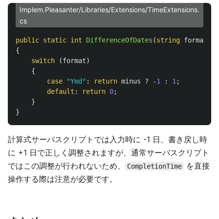
Implem.Pleasanter/Libraries/Extensions/TimeExtensions.
cs
public
static
int
DifferenceOfDates
(
string
format
,
b
{
switch
(
format
)
{
case
"Ymd"
:
return
minus
?
-
1
:
1
;
default
:
return
0
;
}
}
計算式サーバスクリプトでは入力時に -1 日、書き戻し時
に +1 日で正しく調整されますが、通常サーバスクリプト
ではこの調整が行われないため、
を直接
CompletionTime
操作する際は注意が必要です。