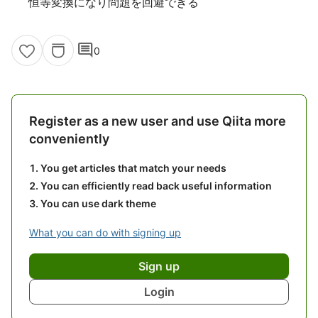
恒等変換になり問題を回避できる
comment
0
Register as a new user and use Qiita more
conveniently
You get articles that match your needs
You can efficiently read back useful information
You can use dark theme
What you can do with signing up
Sign up
Login