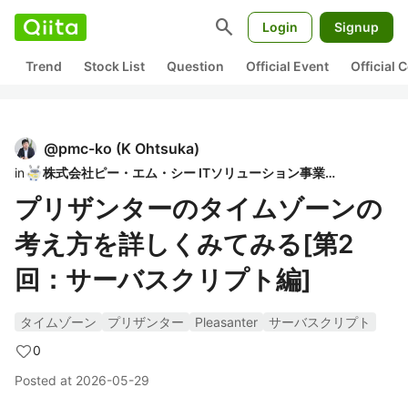
search
Login
Signup
Trend
Stock List
Question
Official Event
Official
@
pmc-ko
(
K Ohtsuka
)
in
株式会社ピー・エム・シー ITソリューション事業部
プリザンターのタイムゾーンの
考え方を詳しくみてみる[第2
回：サーバスクリプト編]
タイムゾーン
プリザンター
Pleasanter
サーバスクリプト
0
Posted at
2026-05-29