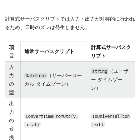
計算式サーバスクリプトでは入力・出力が対称的に行われ
るため、日時のズレは発生しません。
項
計算式サーバスク
通常サーバスクリプト
目
リプト
入
（ユーザ
string
力
（サーバーロー
DateTime
ー タイムゾー
の
カル タイムゾーン）
ン）
型
出
力
ConvertTimeFromUtc(v,
ToUniversal(con
の
Local)
text)
変
換