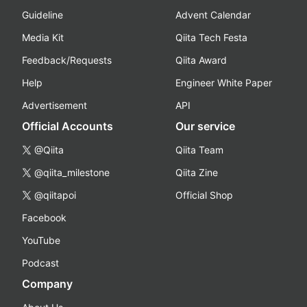
Guideline
Advent Calendar
Media Kit
Qiita Tech Festa
Feedback/Requests
Qiita Award
Help
Engineer White Paper
Advertisement
API
Official Accounts
Our service
@Qiita
Qiita Team
@qiita_milestone
Qiita Zine
@qiitapoi
Official Shop
Facebook
YouTube
Podcast
Company