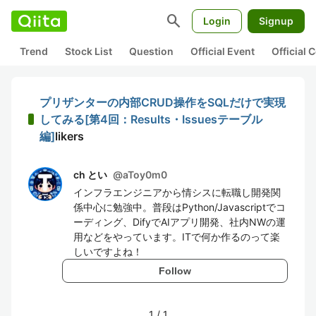
search
Login
Signup
Trend
Stock List
Question
Official Event
Official
プリザンターの内部CRUD操作をSQLだけで実現
してみる[第4回：Results・Issuesテーブル
編]
likers
ch とい
@
aToy0m0
インフラエンジニアから情シスに転職し開発関
係中心に勉強中。普段はPython/Javascriptでコ
ーディング、DifyでAIアプリ開発、社内NWの運
用などをやっています。ITで何か作るのって楽
しいですよね！
Follow
1
/
1