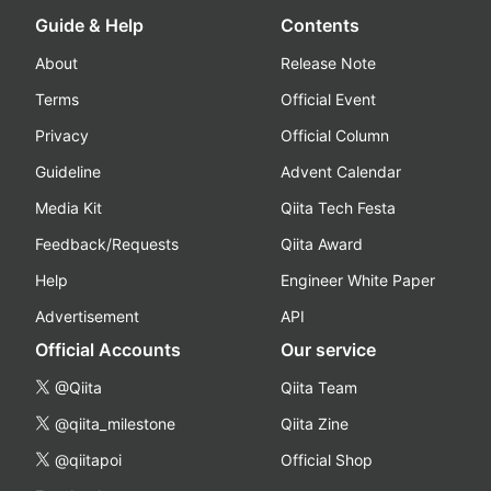
Guide & Help
Contents
About
Release Note
Terms
Official Event
Privacy
Official Column
Guideline
Advent Calendar
Media Kit
Qiita Tech Festa
Feedback/Requests
Qiita Award
Help
Engineer White Paper
Advertisement
API
Official Accounts
Our service
@Qiita
Qiita Team
@qiita_milestone
Qiita Zine
@qiitapoi
Official Shop