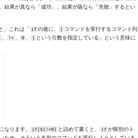
、結果が真なら「成功」、結果が偽なら「失敗」するとい
と、これは「
の後に、
コマンドを実行するコマンド列
if
[
、
、
、
という引数を指定している」という意味に
i
!=
0
]
になります。
と詰めて書くと、
が個別のト
if[$i!=0]
if
いため、そういう名前のコマンドを実行しようとしている