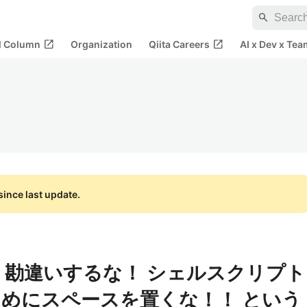
search
open_in_new
open_in_new
al Column
Organization
Qiita Careers
AI x Dev x Tea
ince last update.
 勘違いするな！ シェルスクリプト
めにスペースを置くな！！ という