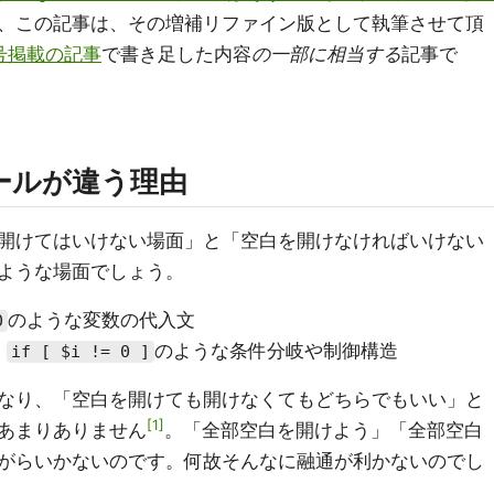
、この記事は、その増補リファイン版として執筆させて頂
年1月号掲載の記事
で書き足した内容
の一部に相当する
記事で
ールが違う理由
開けてはいけない場面」と「空白を開けなければいけない
ような場面でしょう。
のような変数の代入文
0
：
のような条件分岐や制御構造
if [ $i != 0 ]
なり、「空白を開けても開けなくてもどちらでもいい」と
1
あまりありません
。「全部空白を開けよう」「全部空白
がらいかないのです。何故そんなに融通が利かないのでし