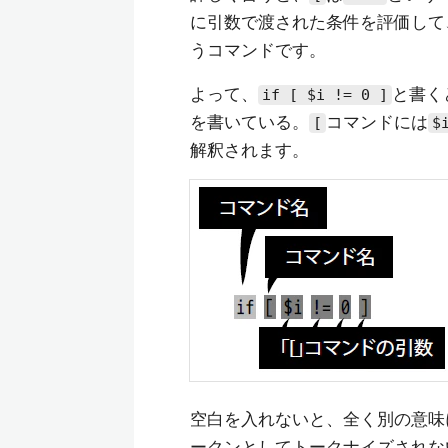
に引数で渡された条件を評価して
うコマンドです。
よって、
と書く
if [ $i != 0 ]
を書いている。
コマンドには
[
$
解釈されます。
空白を入れないと、全く別の意味
ークンとしてトークナイズされな