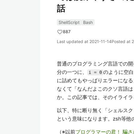
話
ShellScript
Bash
887
Last updated at
2021-11-14
Posted at
2
普通のプログラミング言語での開
分の一つに、
のように空白
i = 0
に詰めてもやっぱりエラーになる
なくて「なんだよこのクソ言語は
か。この記事では、そのイライラ
以下、特に断り無く「シェルスク
という意味になります。zsh等
（※以前
プログラマーの君！ 騙さ