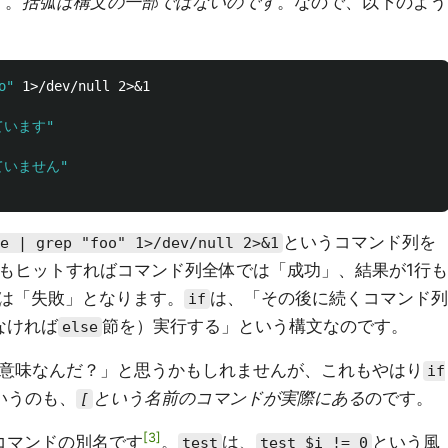
す。
括弧は構文の一部ではないのです
。なので、以下のよう
o"
ています"
ていません"
というコマンド列を
e | grep "foo" 1>/dev/null 2>&1
でもヒットすればコマンド列全体では「成功」、結果が1行も
は「失敗」となります。
は、「その後に続くコマンド列
if
なければ
節を）実行する」という構文なのです。
else
意味なんだ？」と思うかもしれませんが、これもやはり
if
いうのも、
という名前のコマンドが実際にある
のです。
[
3
コマンドの別名です
。
は、
という風
test
test $i != 0