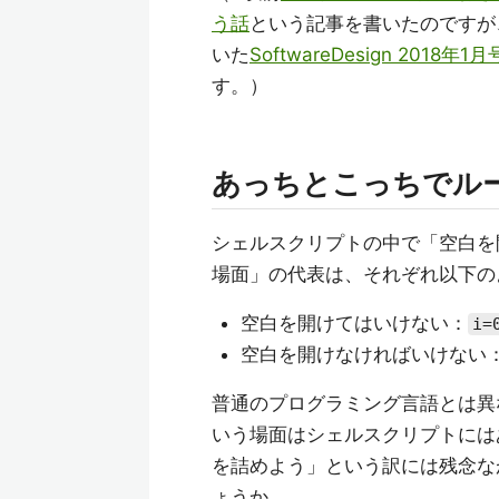
う話
という記事を書いたのですが
いた
SoftwareDesign 2018
す。）
あっちとこっちでル
シェルスクリプトの中で「空白を
場面」の代表は、それぞれ以下の
空白を開けてはいけない：
i=
空白を開けなければいけない
普通のプログラミング言語とは異
いう場面はシェルスクリプトには
を詰めよう」という訳には残念な
ょうか。