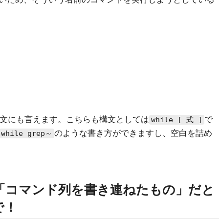
文にも言えます。こちらも構文としては
で
while [ 式 ]
のような書き方ができますし、空白を詰め
while grep～
「コマンド列を書き連ねたもの」だと
で！