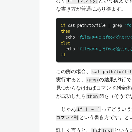
なく
という構文で
if コマンド列
な書き方が普通にあり得ます。
if 
cat 
path/to/file | 
grep
"fo
then

echo
"fileの中にはfooが含まれ
else

echo
"fileの中にはfooが含まれ
fi
この例の場合、
cat path/to/fil
実行すると、
の結果が1行
grep
見つからなければコマンド列全体
が成功したら
節を（そうで
then
「じゃあ
ってどういう
if [ ～ ]
という書き方です。と
コマンド列
詳しく言うと、
は
という
[
test