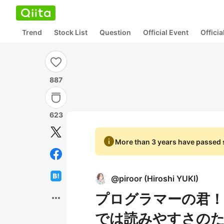
Trend
Stock List
Question
Official Event
Offici
887
623
info
More than 3 years have passed s
@
piroor
(
Hiroshi YUKI
)
プログラマーの君！
more_horiz
では読みやすさのた