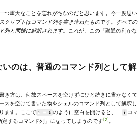
一つ重大なことを忘れがちなのだと思います。今一度思い
スクリプトはコマンド列を書き連ねたもの
です。
すべての
ド列と同様に解釈されます
。これが、この「融通の利かな
ないのは、普通のコマンド列として解
書き方は、何故スペースを空けずにひと続きに書かなくて
ースを空けて書いた物をシェルのコマンド列として解釈し
ります。ここで
のように空白を開けると、「
コマ
i = 0
i
2
指定するコマンド列」になってしまうのです
。