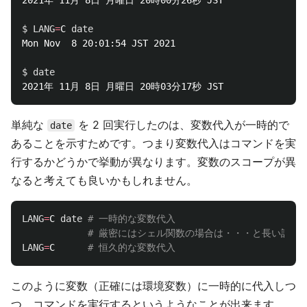
2021年 11月 8日 月曜日 20時00分26秒 JST

$ LANG
=
C 
Mon Nov  8 20:01:54 JST 2021

$ 
単純な
を 2 回実行したのは、変数代入が一時的で
date
あることを示すためです。つまり変数代入はコマンドを実
行するかどうかで挙動が異なります。変数のスコープが異
なると考えても良いかもしれません。
LANG
=
C 
date
# 一時的な変数代入
# 厳密にはシェル関数の場合は・・・と長い話が
LANG
=
C      
# 恒久的な変数代入
このように変数（正確には環境変数）に一時的に代入しつ
つ、コマンドを実行するというようなことが出来ます。