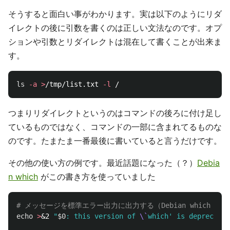
そうすると面白い事がわかります。実は以下のようにリダ
イレクトの後に引数を書くのは正しい文法なのです。オプ
ションや引数とリダイレクトは混在して書くことが出来ま
す。
ls
-a
>
/tmp/list.txt 
-l
つまりリダイレクトというのはコマンドの後ろに付け足し
ているものではなく、コマンドの一部に含まれてるものな
のです。たまたま一番最後に書いていると言うだけです。
その他の使い方の例です。最近話題になった（？）
Debia
n which
がこの書き方を使っていました
# メッセージを標準エラー出力に出力する（Debian which 
echo
>
&2 
"
$0
: this version of 
\`
which' is deprecated