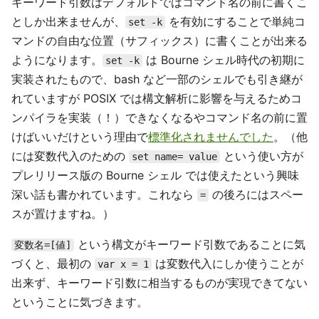
キーワード引数はデフォルトではコマンド名の前に書くこ
としか出来ませんが、
を有効にすることで単純コ
set -k
マンドの自由な位置（サフィックス）に書くことが出来る
ようになります。
は Bourne シェル時代の初期に
set -k
実装されたもので、bash など一部のシェルでも引き継が
れていますが POSIX では構文解析に影響を与えるためコ
ンパイラを実装（！）できなくなるやコマンド名の前に置
けばいいだけという理由で
標準化されませんでした
。（他
には変数代入のための
という使い方が
set name= value
プレリリース版の Bourne シェル では使えたという興味
深い話も書かれています。これなら
の後ろにはスペー
=
スが置けますね。）
という構文がキーワード引数であることに気
変数名=[値]
づくと、最初の
は変数代入にしか使うことが
var x = 1
出来ず、キーワード引数に相当するものが実現できてない
ということに気づきます。