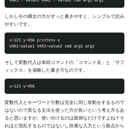
VAR1 
=
 value1 VAR2 
=
しかし今の構文の方がずっと書きやすく、シンプルで読み
やすいです。
x
=
123 
y
=
456 
printenv 
VAR1
=
value1 
VAR2
=
そして変数代入は単純コマンドの「コマンド名」と「サフ
ィックス」を省略した書き方なのです。
x
=
123 
y
=
変数代入とキーワード引数は完全に同じ挙動をするもので
はないので異なる文法を使った方が良いという考え方もあ
ると思いますが、使い分けるのは面倒なだけですよね？そ
れほど混乱するものではないし快適な入力という観点から