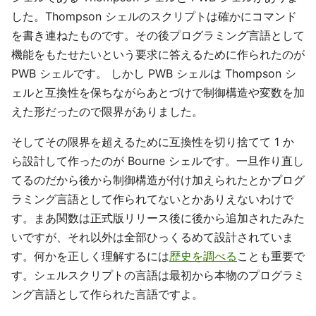
した。Thompson シェルのスクリプトは確かにコマンド
を書き連ねたものです。その後プログラミング言語として
機能をもたせたいという要求に答えるために作られたのが
PWB シェルです。 しかし PWB シェルは Thompson シ
ェルと互換性を保ちながらあとづけで制御構造や変数を加
えた形だったので限界がありました。
そしてその限界を超えるために互換性を切り捨てて 1 か
ら設計して作ったのが Bourne シェルです。一旦作り直し
てるのだから後から制御構造が付け加えられたとかプログ
ラミング言語として作られてないとかありえないわけで
す。まあ関数は正式版リリース後に後から追加されたみた
いですが、それ以外は全部ひっくるめて設計されていま
す。何かを正しく理解するには
歴史を調べる
ことも重要で
す。シェルスクリプトの言語は最初から本物のプログラミ
ング言語として作られた言語ですよ。