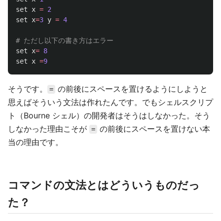
set
x
=
2
set
x
=
3
y
=
4
set
x
=
8
set
x
=
9
そうです。
の前後にスペースを置けるようにしようと
=
思えばそういう文法は作れたんです。でもシェルスクリプ
ト（Bourne シェル）の開発者はそうはしなかった。そう
しなかった理由こそが
の前後にスペースを置けない本
=
当の理由です。
コマンドの文法とはどういうものだっ
た？