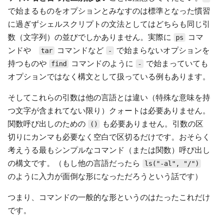
で始まるものをオプションとみなすのは標準となった慣習
に過ぎずシェルスクリプトの文法としてはどちらも同じ引
数（文字列）の並びでしかありません。実際に
コマ
ps
ンドや
コマンドなど
で始まらないオプションを
tar
-
持つものや
コマンドのように
で始まっていても
find
-
オプションではなく構文として扱っている例もあります。
そしてこれらの引数は他の言語とは違い（特殊な意味を持
つ文字が含まれてない限り）クォートは必要ありません。
関数呼び出しのための
も必要ありません。引数の区
()
切りにカンマも必要なく空白で区切るだけです。おそらく
考えうる最もシンプルなコマンド（または関数）呼び出し
の構文です。（もし他の言語だったら
ls("-al", "/")
のように入力が面倒な形になっただろうという話です）
つまり、コマンドの一般的な形というのはたったこれだけ
です。