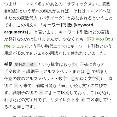
つまり「コマンド名」のあとの「サフィックス」に
変数
という形式の構文があれば、それはコマンドへ渡
名=[値]
すための変数代入（パラメータ）とみなされるということ
です。この構文を
「キーワード引数 (keyword
arguments)」
と言います。キーワード引数はどの言語
が発祥なのかは知りませんが、少なくとも
1979 年の Bou
rne シェル
という早い時代にすでにキーワード引数という
用語が Bourne シェルの用語として使われていました。
補足
という構文はもう少し正確に言うと
変数名=[値]
「変数名 = 識別子（アルファベットまたは
で始まり、
_
任意の数のアルファベット・数字・
が続く文字列）」直
_
後に
が来て、省略可能な「値」が続く文字の並びで
=
す。識別子の後の
によって区別しており、これがなけ
=
ればただの文字列です。リダイレクトを
で区別してい
>
るのと同じです。