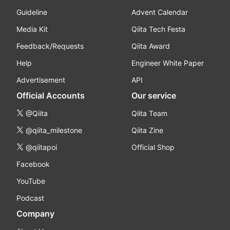
Guideline
Advent Calendar
Media Kit
Qiita Tech Festa
Feedback/Requests
Qiita Award
Help
Engineer White Paper
Advertisement
API
Official Accounts
Our service
@Qiita
Qiita Team
@qiita_milestone
Qiita Zine
@qiitapoi
Official Shop
Facebook
YouTube
Podcast
Company