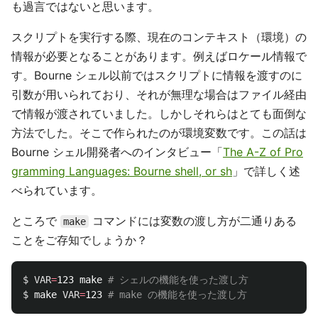
も過言ではないと思います。
スクリプトを実行する際、現在のコンテキスト（環境）の
情報が必要となることがあります。例えばロケール情報で
す。Bourne シェル以前ではスクリプトに情報を渡すのに
引数が用いられており、それが無理な場合はファイル経由
で情報が渡されていました。しかしそれらはとても面倒な
方法でした。そこで作られたのが環境変数です。この話は
Bourne シェル開発者へのインタビュー「
The A-Z of Pro
gramming Languages: Bourne shell, or sh
」で詳しく述
べられています。
ところで
コマンドには変数の渡し方が二通りある
make
ことをご存知でしょうか？
$ VAR
=
123 make 
# シェルの機能を使った渡し方
$ 
make 
VAR
=
123 
# make の機能を使った渡し方