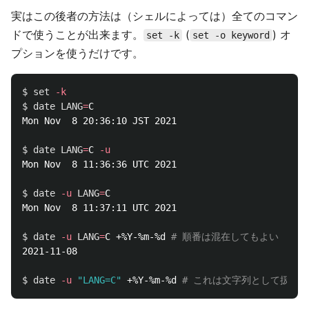
実はこの後者の方法は（シェルによっては）全てのコマン
ドで使うことが出来ます。
(
) オ
set -k
set -o keyword
プションを使うだけです。
$ 
set
-k
$ 
date 
LANG
=
C

Mon Nov  8 20:36:10 JST 2021

$ 
date 
LANG
=
C 
-u
Mon Nov  8 11:36:36 UTC 2021

$ 
date
-u
LANG
=
C 

Mon Nov  8 11:37:11 UTC 2021

$ 
date
-u
LANG
=
C +%Y-%m-%d 
# 順番は混在してもよい
2021-11-08

$ 
date
-u
"LANG=C"
 +%Y-%m-%d 
# これは文字列として扱わ