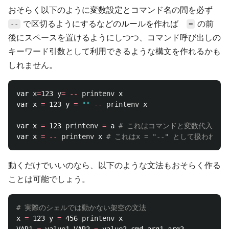
おそらく以下のように変数設定とコマンド名の間を必ず
で区切るようにするなどのルールを作れば
の前
--
=
後にスペースを置けるようにしつつ、コマンド呼び出しの
キーワード引数として利用できるような構文を作れるかも
しれません。
var 
x
=
123 
y
=
--
printenv 
x

var x 
=
 123 y 
=
""
--
printenv 
x

var x 
=
 123 
printenv
=
 a 
# これはコマンドと変数代入の区
var x 
=
--
printenv 
x 
# これはx = "--" として扱われる 
動くだけでいいのなら、以下のような文法もおそらく作る
ことは可能でしょう。
# 実際のシェルでは動かない架空の文法
x 
=
 123 y 
=
 456 
printenv 
x
