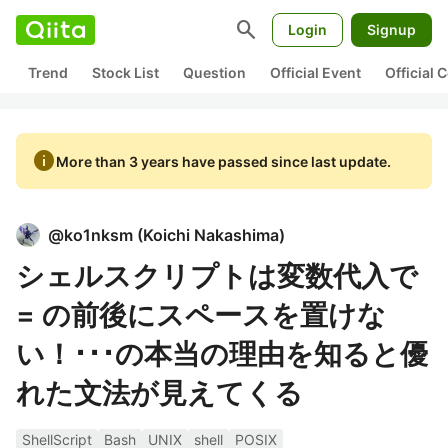
search
Login
Signup
Trend
Stock List
Question
Official Event
Official
info
More than 3 years have passed since last update.
@
ko1nksm
(
Koichi Nakashima
)
シェルスクリプトは変数代入で
= の前後にスペースを置けな
い！･･･の本当の理由を知ると優
れた文法が見えてくる
ShellScript
Bash
UNIX
shell
POSIX