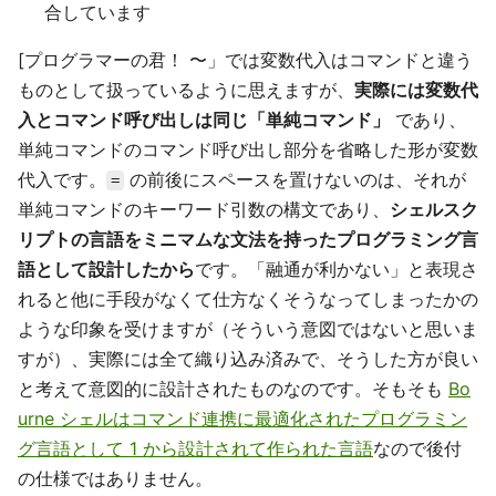
合しています
[プログラマーの君！ 〜」では変数代入はコマンドと違う
ものとして扱っているように思えますが、
実際には変数代
入とコマンド呼び出しは同じ「単純コマンド」
であり、
単純コマンドのコマンド呼び出し部分を省略した形が変数
代入です。
の前後にスペースを置けないのは、それが
=
単純コマンドのキーワード引数の構文であり、
シェルスク
リプトの言語をミニマムな文法を持ったプログラミング言
語として設計したから
です。「融通が利かない」と表現さ
れると他に手段がなくて仕方なくそうなってしまったかの
ような印象を受けますが（そういう意図ではないと思いま
すが）、実際には全て織り込み済みで、そうした方が良い
と考えて意図的に設計されたものなのです。そもそも
Bo
urne シェルはコマンド連携に最適化されたプログラミン
グ言語として 1 から設計されて作られた言語
なので後付
の仕様ではありません。