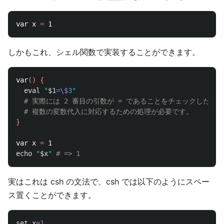
var x 
=
しかもこれ、シェル関数で実装することができます。
var
()
{
eval
"
$1
=
\$
3"
# 実際には 2 番目の引数が = であることをチェックしたり
# 複数の変数代入に対応するための処理が必要です。
}
var x 
=
echo
"
$x
"
# => 1
実はこれは csh の文法で、csh では以下のようにスペー
ス置くことができます。
set
x
=
1