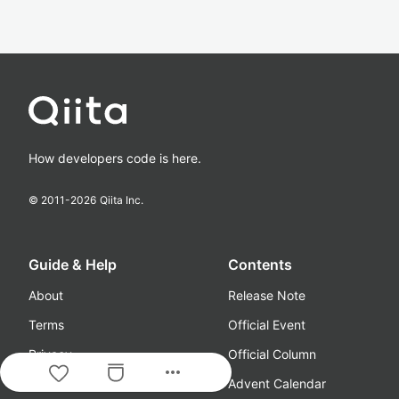
How developers code is here.
© 2011-
2026
Qiita Inc.
Guide & Help
Contents
About
Release Note
Terms
Official Event
Privacy
Official Column
more_horiz
Guideline
Advent Calendar