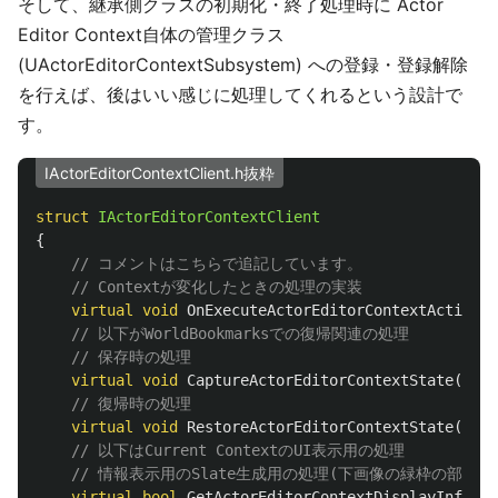
そして、継承側クラスの初期化・終了処理時に Actor
Editor Context自体の管理クラス
(UActorEditorContextSubsystem) への登録・登録解除
を行えば、後はいい感じに処理してくれるという設計で
す。
IActorEditorContextClient.h抜粋
struct
IActorEditorContextClient
{
// コメントはこちらで追記しています。
// Contextが変化したときの処理の実装
virtual
void
OnExecuteActorEditorContextAction
(
U
// 以下がWorldBookmarksでの復帰関連の処理
// 保存時の処理
virtual
void
CaptureActorEditorContextState
(
UWor
// 復帰時の処理
virtual
void
RestoreActorEditorContextState
(
UWor
// 以下はCurrent ContextのUI表示用の処理
// 情報表示用のSlate生成用の処理(下画像の緑枠の部分を
virtual
bool
GetActorEditorContextDisplayInfo
(
UW