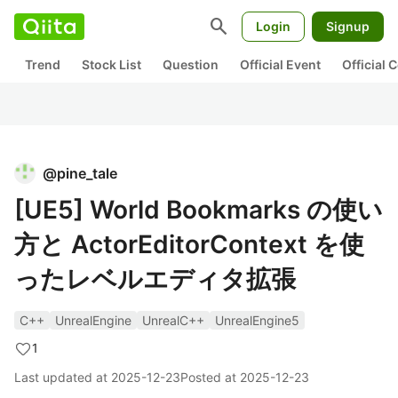
search
Login
Signup
Trend
Stock List
Question
Official Event
Official
@
pine_tale
[UE5] World Bookmarks の使い
方と ActorEditorContext を使
ったレベルエディタ拡張
C++
UnrealEngine
UnrealC++
UnrealEngine5
1
Last updated at
2025-12-23
Posted at
2025-12-23