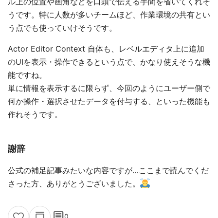
ル上の位置や画角などを口頭で伝える手間を省いてくれそ
うです。特に人数が多いチームほど、作業環境の共有とい
う点でも使っていけそうです。
Actor Editor Context 自体も、レベルエディタ上に追加
のUIを表示・操作できるという点で、かなり使えそうな機
能ですね。
単に情報を表示するに限らず、今回のようにユーザー側で
何か操作・選択させたデータを付与する、といった機能も
作れそうです。
謝辞
公式の補足記事みたいな内容ですが…ここまで読んでくだ
さった方、ありがとうございました。
comment
0