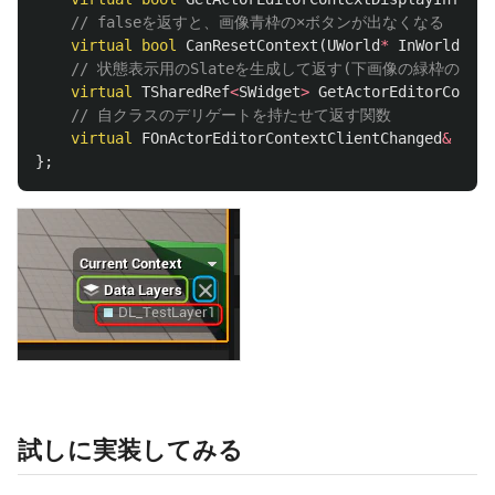
// falseを返すと、画像青枠の×ボタンが出なくなる
virtual
bool
CanResetContext
(
UWorld
*
InWorld
)
co
// 状態表示用のSlateを生成して返す(下画像の緑枠の部分を
virtual
TSharedRef
<
SWidget
>
GetActorEditorContex
// 自クラスのデリゲートを持たせて返す関数
virtual
FOnActorEditorContextClientChanged
&
GetO
};
試しに実装してみる