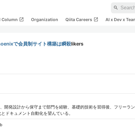
search
open_in_new
open_in_new
al Column
Organization
Qiita Careers
AI x Dev x Tea
r／Phoenixで会員制サイト構築は瞬殺
likers
、開発設計から保守まで部門を経験、基礎的技術を習得後、フリーラン
化とドキュメント自動化を望んている。
ub