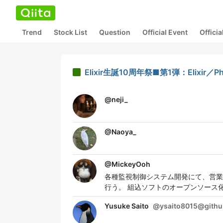
Trend
Stock List
Question
Official Event
Offici
Elixir生誕10周年祭■第1弾：Elixi
@
neji_
@
Naoya_
@
MickeyOoh
各種監視制御システム開発にて、営業
行う。 組込ソフトのオープンソース
Yusuke Saito
@
ysaito8015@gith