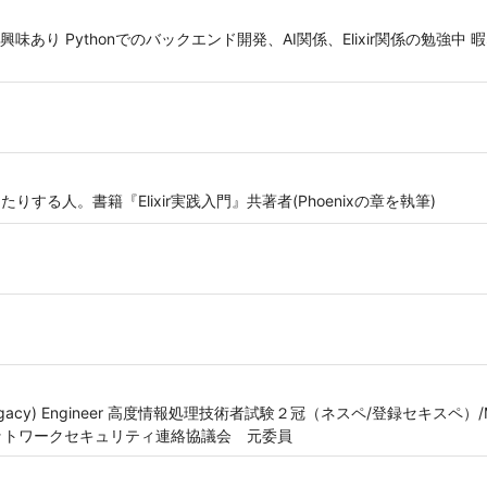
り Pythonでのバックエンド開発、AI関係、Elixir関係の勉強中 暇
する人。書籍『Elixir実践入門』共著者(Phoenixの章を執筆)
ackEnd(Legacy) Engineer 高度情報処理技術者試験２冠（ネスペ/登録セキ
ネットワークセキュリティ連絡協議会 元委員