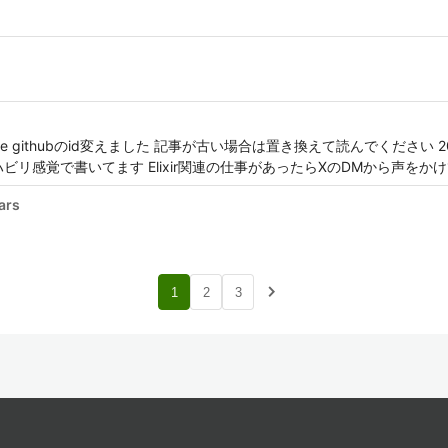
Resonite githubのid変えました 記事が古い場合は置き換えて読んでくださ
ビリ感覚で書いてます Elixir関連の仕事があったらXのDMから声をか
ars
navigate_next
1
2
3