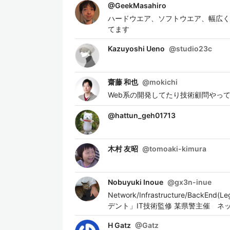
@
GeekMasahiro
ハードウエア、ソフトウエア、幅広く興味あ
てます
Kazuyoshi Ueno
@
studio23c
齋藤 和也
@
mokichi
Web系の開発してたり技術顧問やってたり
@
hattun_geh01713
木村 友昭
@
tomoaki-kimura
Nobuyuki Inoue
@
gx3n-inue
Network/Infrastructure/B
デント」IT技術監修 某県警主催 
H Gatz
@
Gatz