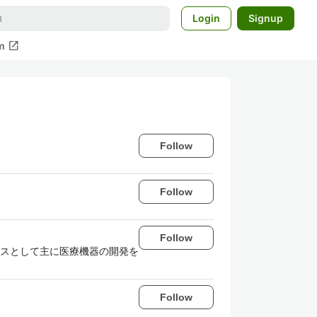
Login
Signup
open_in_new
m
Follow
Follow
Follow
スとして主に医療機器の開発を
Follow