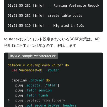
01:51:55.282 [info]  == Running VueSample.Repo.Migra
01:51:55.282 [info]  create table posts

router.exにデフォルト設定されているSCRF対策は、API
利用時に不要かつ邪魔なので、解除します
lib/vue_sample_web/router.ex
defmodule
VueSampleWeb
.
Router
do
use
VueSampleWeb
,
:router
pipeline
:browser
do
plug
:accepts
,
[
"html"
]
plug
:fetch_session
plug
:fetch_flash
#   plug :protect_from_forgery
plug
:put_secure_browser_headers