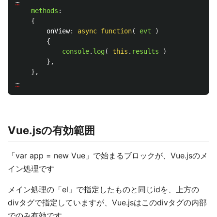
…
methods
:
{
onView
:
async
function
(
evt
)
{
console
.
log
(
this
.
results
)
},
},
…
Vue.jsの有効範囲
「var app = new Vue」で始まるブロックが、Vue.jsのメ
イン処理です
メイン処理の「el」で指定したものと同じidを、上方の
divタグで指定していますが、Vue.jsはこのdivタグの内部
でのみ有効です