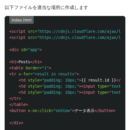
以下ファイルを適当な場所に作成します
index.html
<script 
src=
"https://cdnjs.cloudflare.com/ajax/libs/
<script 
src=
"https://cdnjs.cloudflare.com/ajax/libs/
<div
id=
"app"
>
<h1>
Posts
</h1>
<table
border=
"1"
>
<tr
v-for=
"result in results"
>
<td
style=
"padding: 10px;"
>
{{ result.id }}
</td>
<td
style=
"padding: 10px;"
><input
type=
"text"
v-
<td
style=
"padding: 10px;"
><input
type=
"text"
v-
</tr>
</table>
<button
v-on:click=
"onView"
>
データ表示
</button>
</div>