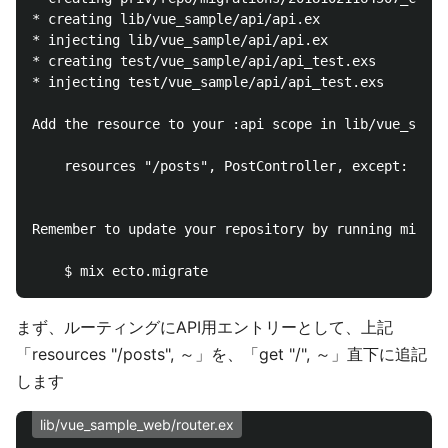
* creating lib/vue_sample/api/api.ex

* injecting lib/vue_sample/api/api.ex

* creating test/vue_sample/api/api_test.exs

* injecting test/vue_sample/api/api_test.exs

Add the resource to your :api scope in lib/vue_sampl
    resources "/posts", PostController, except: [:ne
Remember to update your repository by running migrat
まず、ルーティングにAPI用エントリーとして、上記
「resources "/posts", ～」を、「get "/", ～」直下に追記
します
lib/vue_sample_web/router.ex