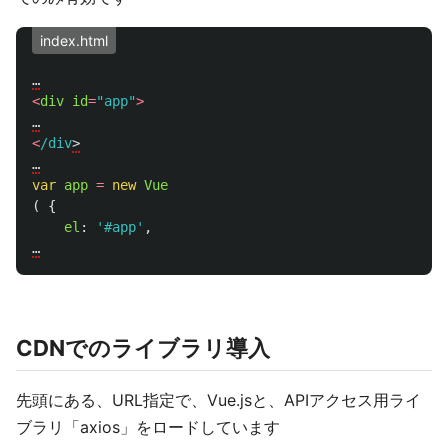
index.html
…
<
div
id
=
"
app
"
>
…
<
/div
>

…
var
app
=
new
Vue
(
{
el
:
'
#app
'
,
…
CDNでのライブラリ導入
先頭にある、URL指定で、Vue.jsと、APIアクセス用ライ
ブラリ「axios」をロードしています