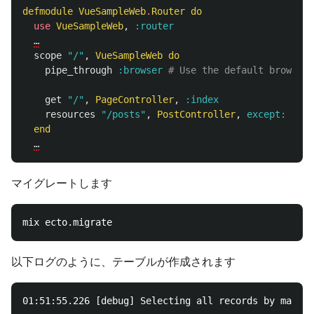
defmodule
VueSampleWeb
.
Router
do
use
VueSampleWeb
,
:router
…
scope
"/"
,
VueSampleWeb
do
pipe_through
:browser
# Use the default browser 
get
"/"
,
PageController
,
:index
resources
"/posts"
,
PostController
,
except:
[
:ne
end
…
マイグレートします
以下ログのように、テーブルが作成されます
01:51:55.226 [debug] Selecting all records by match 