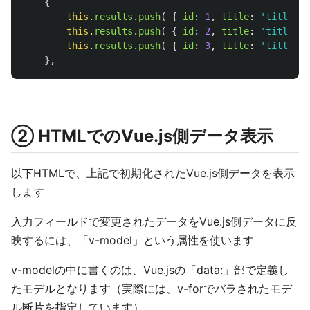
{
this
.
results
.
push
(
{
id
:
1
,
title
:
'
title1
'
,
this
.
results
.
push
(
{
id
:
2
,
title
:
'
title2
'
,
this
.
results
.
push
(
{
id
:
3
,
title
:
'
title3
'
,
},
② HTMLでのVue.js側データ表示
以下HTMLで、上記で初期化されたVue.js側データを表示
します
入力フィールドで変更されたデータをVue.js側データに反
映するには、「v-model」という属性を使います
v-modelの中に書くのは、Vue.jsの「data:」部で定義し
たモデルとなります（実際には、v-forでバラされたモデ
ル断片を指定しています）