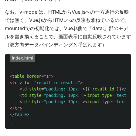
なお、v-modelは、HTMLからVue.jsへの一方通行の反映
では無く、Vue.jsからHTMLへの反映も兼ねているので、
mountedでの初期化では、Vue.js側で「data:」部のモデ
ルを書き換えることで、画面表示に自動反映されています
（双方向データバインディングと呼ばれます）
index.html
…
<
table
border
=
"
1
"
>
<
tr
v
-
for
=
"
result in results
"
>
<
td
style
=
"
padding: 10px;
"
>
{{
result
.
id
}}
<
/td
<
td
style
=
"
padding: 10px;
"
><
input
type
=
"
text
"
v
-
<
td
style
=
"
padding: 10px;
"
><
input
type
=
"
text
"
v
-
<
/tr
<
/table
>

…