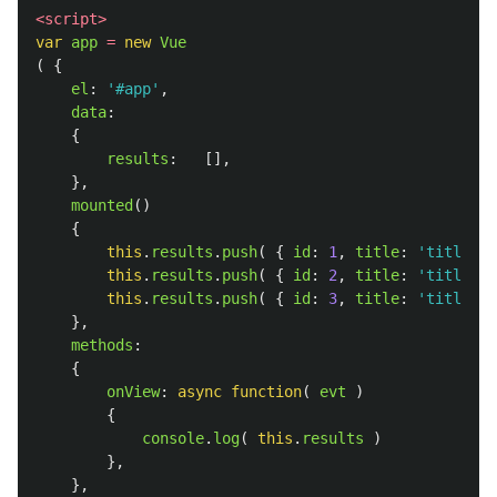
<script>
var
app
=
new
Vue
(
{
el
:
'
#app
'
,
data
:
{
results
:
[],
},
mounted
()
{
this
.
results
.
push
(
{
id
:
1
,
title
:
'
title1
'
,
this
.
results
.
push
(
{
id
:
2
,
title
:
'
title2
'
,
this
.
results
.
push
(
{
id
:
3
,
title
:
'
title3
'
,
},
methods
:
{
onView
:
async
function
(
evt
)
{
console
.
log
(
this
.
results
)
},
},