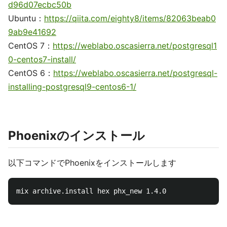
d96d07ecbc50b
Ubuntu：
https://qiita.com/eighty8/items/82063beab0
9ab9e41692
CentOS 7：
https://weblabo.oscasierra.net/postgresql1
0-centos7-install/
CentOS 6：
https://weblabo.oscasierra.net/postgresql-
installing-postgresql9-centos6-1/
Phoenixのインストール
以下コマンドでPhoenixをインストールします