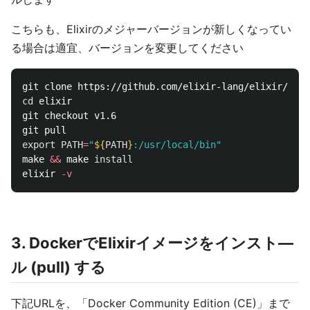
こちらも、Elixirのメジャーバージョンが新しくなってい
る場合は適宜、バージョンを変更してください
cd 
elixir

git checkout v1.6

export 
PATH
=
"
${
PATH
}
:/usr/local/bin"
make 
&&
 make 
elixir 
-v
3. DockerでElixirイメージをインスト―
ル (pull) する
下記URLを、「Docker Community Edition (CE)」まで