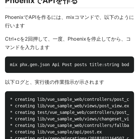
PhoenixでAPIを作る
PhoenixでAPIを作るには、mixコマンドで、以下のように
行います
Ctrl+cを2回押して、一度、Phoenixを停止してから、コ
マンドを入力します
以下ログと、実行後の作業指示が示されます
* creating lib/vue_sample_web/controllers/post_contr
* creating lib/vue_sample_web/views/post_view.ex

* creating test/vue_sample_web/controllers/post_cont
* creating lib/vue_sample_web/views/changeset_view.e
* creating lib/vue_sample_web/controllers/fallback_c
* creating lib/vue_sample/api/post.ex

* creating priv/repo/migrations/20181021164507_creat