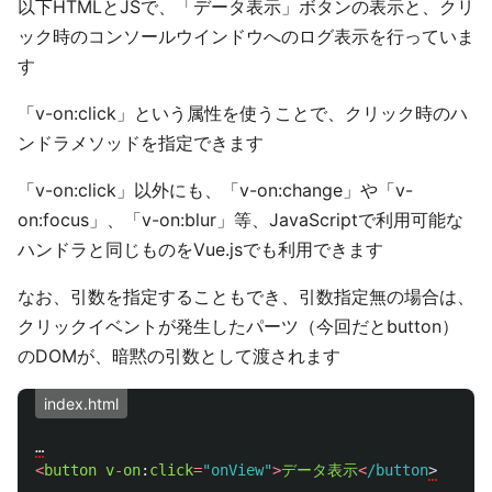
以下HTMLとJSで、「データ表示」ボタンの表示と、クリ
ック時のコンソールウインドウへのログ表示を行っていま
す
「v-on:click」という属性を使うことで、クリック時のハ
ンドラメソッドを指定できます
「v-on:click」以外にも、「v-on:change」や「v-
on:focus」、「v-on:blur」等、JavaScriptで利用可能な
ハンドラと同じものをVue.jsでも利用できます
なお、引数を指定することもでき、引数指定無の場合は、
クリックイベントが発生したパーツ（今回だとbutton）
のDOMが、暗黙の引数として渡されます
index.html
…
<
button
v
-
on
:
click
=
"
onView
"
>
データ表示
<
/button
>
