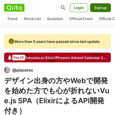
search
Login
Signup
Trend
Stock List
Question
Official Event
Official
info
More than 5 years have passed since last update.
fukuoka.ex Elixir/Phoenix
Advent Calendar
2018
Day 25
@
piacerex
デザイン出身の方やWebで開発
を始めた方でも心が折れないVu
e.js SPA（ElixirによるAPI開発
付き）