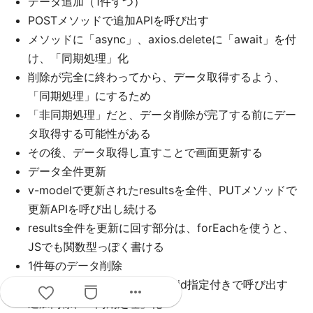
データ追加（1件ずつ）
POSTメソッドで追加APIを呼び出す
メソッドに「async」、axios.deleteに「await」を付
け、「同期処理」化
削除が完全に終わってから、データ取得するよう、
「同期処理」にするため
「非同期処理」だと、データ削除が完了する前にデー
タ取得する可能性がある
その後、データ取得し直すことで画面更新する
データ全件更新
v-modelで更新されたresultsを全件、PUTメソッドで
更新APIを呼び出し続ける
results全件を更新に回す部分は、forEachを使うと、
JSでも関数型っぽく書ける
1件毎のデータ削除
DELETEメソッドで削除APIをid指定付きで呼び出す
more_horiz
追加同様、「同期処理」化