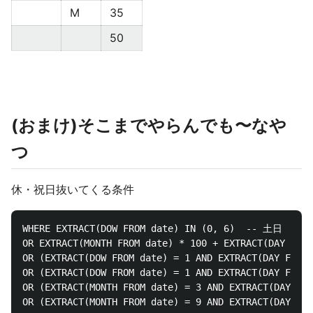
M
35
50
(おまけ)そこまでやらんでも〜なや
つ
休・祝日抜いてくる条件
WHERE EXTRACT(DOW FROM date) IN (0, 6)  -- 土日

OR EXTRACT(MONTH FROM date) * 100 + EXTRACT(DAY FR
OR (EXTRACT(DOW FROM date) = 1 AND EXTRACT(DAY FRO
OR (EXTRACT(DOW FROM date) = 1 AND EXTRACT(DAY FRO
OR (EXTRACT(MONTH FROM date) = 3 AND EXTRACT(DAY FR