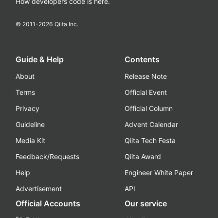
How developers code is here.
© 2011-
2026
Qiita Inc.
Guide & Help
Contents
About
Release Note
Terms
Official Event
Privacy
Official Column
Guideline
Advent Calendar
Media Kit
Qiita Tech Festa
Feedback/Requests
Qiita Award
Help
Engineer White Paper
Advertisement
API
Official Accounts
Our service