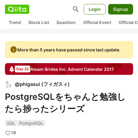
search
Login
Signup
Trend
Stock List
Question
Official Event
Official
info
More than 5 years have passed since last update.
Ateam Brides Inc.
Advent Calendar
2017
Day 22
@
phigasui
(
フィガスィ
)
PostgreSQLをちゃんと勉強し
たら捗ったシリーズ
SQL
PostgreSQL
19