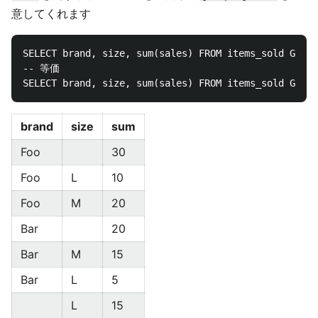
意してくれます
SELECT brand, size, sum(sales) FROM items_sold GROUP
-- 等価

brand
size
sum
Foo
30
Foo
L
10
Foo
M
20
Bar
20
Bar
M
15
Bar
L
5
L
15