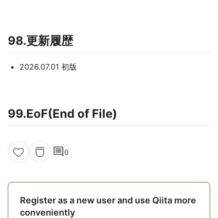
98.更新履歴
2026.07.01 初版
99.EoF(End of File)
comment
0
Register as a new user and use Qiita more
conveniently