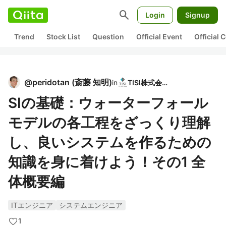
search
Login
Signup
Trend
Stock List
Question
Official Event
Official
@
peridotan
(
斎藤 知明
)
in
TISI株式会社
SIの基礎：ウォーターフォール
モデルの各工程をざっくり理解
し、良いシステムを作るための
知識を身に着けよう！その1 全
体概要編
ITエンジニア
システムエンジニア
1