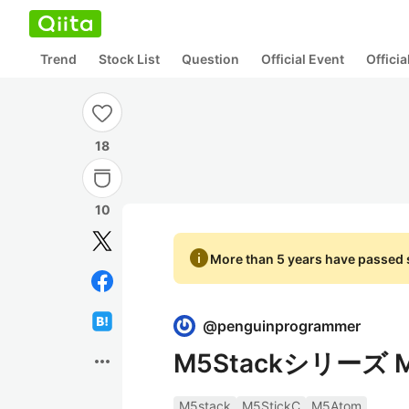
Trend
Stock List
Question
Official Event
Offici
18
10
info
More than 5 years have passed s
@
penguinprogrammer
M5Stackシリーズ M
more_horiz
M5stack
M5StickC
M5Atom