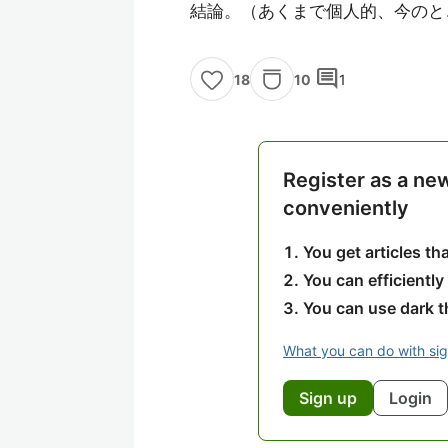
結論。（あくまで個人的、今のと
comment
10
1
18
Register as a ne
conveniently
You get articles t
You can efficiently
You can use dark 
What you can do with si
Sign up
Login