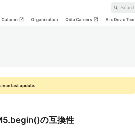
search
open_in_new
open_in_new
al Column
Organization
Qiita Careers
AI x Dev x Tea
ince last update.
5.begin()の互換性