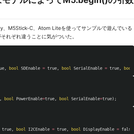
はモデルによってM5.begin()の引数
ray、M5Stick-C、Atom Liteを使ってサンプルで遊んでいる
数がそれぞれ違うことに気がついた。
ue
,
bool
SDEnable
=
true
,
bool
SerialEnable
=
true
,
bool
,
bool
PowerEnable
=
true
,
bool
SerialEnable
=
true
);
true
,
bool
I2CEnable
=
true
,
bool
DisplayEnable
=
false