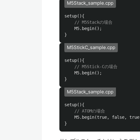
M5Stack_sample.cpp
setup
(){
// M5Stackの場合
M5
.
begin
();
}
M5StickC_sample.cpp
setup
(){
// M5Stick-Cの場合
M5
.
begin
();
}
M5Stack_sample.cpp
setup
(){
// ATOMの場合
M5
.
begin
(
true
,
false
,
true
}