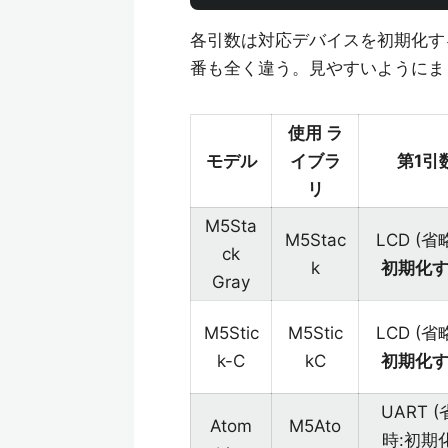
各引数は対応デバイスを初期化す
番も全く違う。見やすいようにま
使用 ラ
モデル
イブラ
第1引
リ
M5Sta
M5Stac
LCD (省
ck
k
初期化
Gray
M5Stic
M5Stic
LCD (省
k-C
kC
初期化
UART 
Atom
M5Ato
時:初期