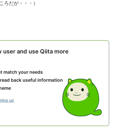
ころだが・・・）
w user and use Qiita more
hat match your needs
 read back useful information
theme
gning up