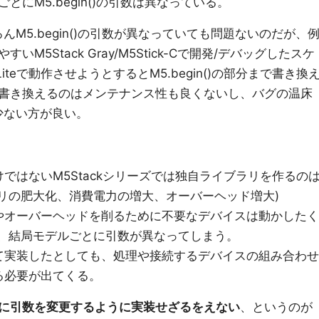
にM5.begin()の引数は異なっている。
M5.begin()の引数が異なっていても問題ないのだが、
5Stack Gray/M5Stick-Cで開発/デバッグしたスケ
iteで動作させようとするとM5.begin()の部分まで書き換
書き換えるのはメンテナンス性も良くないし、バグの温床
少ない方が良い。
ではないM5Stackシリーズでは独自ライブラリを作るの
リの肥大化、消費電力の増大、オーバーヘッド増大)
やオーバーヘッドを削るために不要なデバイスは動かしたく
で、結局モデルごとに引数が異なってしまう。
て実装したとしても、処理や接続するデバイスの組み合わせ
る必要が出てくる。
に引数を変更するように実装せざるをえない
、というのが