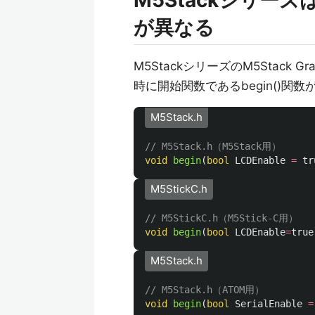
M5Stackシリーズ
が異なる
M5StackシリーズのM5Stack G
時に開始関数であるbegin()関
M5Stack.h
// M5Stack.h（M5Stack用）
void
begin
(
bool
LCDEnable
=
tr
M5StickC.h
// M5StickC.h（M5Stick-C用）
void
begin
(
bool
LCDEnable
=
true
M5Stack.h
// M5Stack.h（ATOM用）
void
begin
(
bool
SerialEnable
=