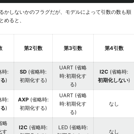
るかしないかのフラグだが、モデルによって引数の数も順
とめると、
数
第2引数
第3引数
第4引数
UART (省略
略時:
SD
(省略時:
I2C
(省略時:
時:初期化す
する
)
初期化する)
初期化しない
)
る)
UART (省略
略時:
AXP
(省略時:
時:初期化す
なし
する
)
初期化する)
る)
(省略
I2C
(省略時:
LED (省略時:
化す
なし