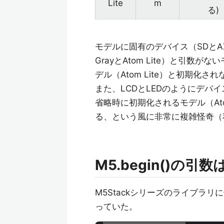
Lite
m
る)
モデルに固有のデバイス（SDとAX
GrayとAtom Lite）と引数が
デル（Atom Lite）と初期化され
また、LCDとLEDのようにデバ
省略時に初期化されるモデル（Atom
る、という風に非常に複雑怪奇（
M5.begin()の
M5Stackシリーズのライブラ
っていた。