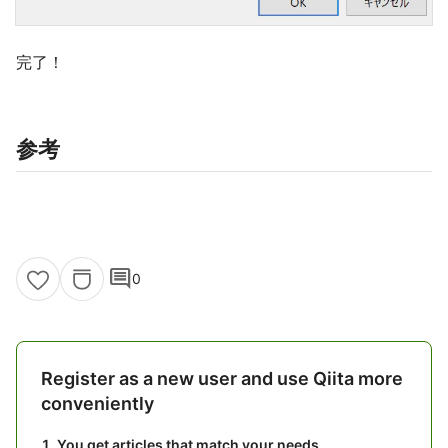
完了！
参考
comment
0
Register as a new user and use Qiita more
conveniently
You get articles that match your needs