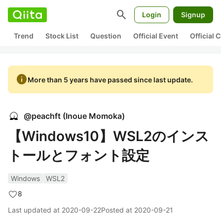
search
Login
Signup
Trend
Stock List
Question
Official Event
Official
info
More than 5 years have passed since last update.
@
peachft
(
Inoue Momoka
)
【Windows10】WSL2のインス
トールとフォント設定
Windows
WSL2
8
Last updated at
2020-09-22
Posted at
2020-09-21