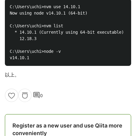
C:\Users\uchi>nvm use 14.10.1

Now using node v14.10.1 (64-bit)

C:\Users\uchi>nvm list

  * 14.10.1 (Currently using 64-bit executable)

    12.18.3

C:\Users\uchi>node -v

以上。
comment
0
Register as a new user and use Qiita more
conveniently