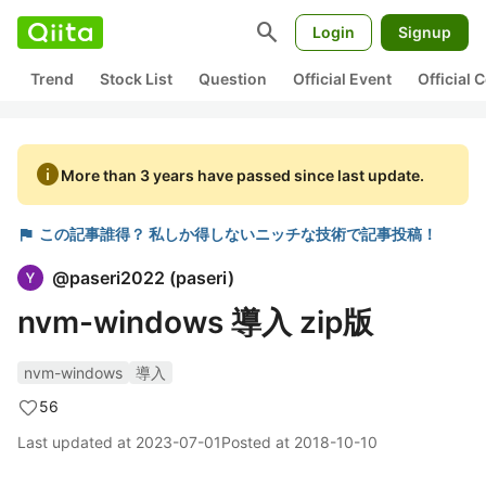
search
Login
Signup
Trend
Stock List
Question
Official Event
Official
info
More than 3 years have passed since last update.
flag
この記事誰得？ 私しか得しないニッチな技術で記事投稿！
@
paseri2022
(
paseri
)
nvm-windows 導入 zip版
nvm-windows
導入
56
Last updated at
2023-07-01
Posted at
2018-10-10