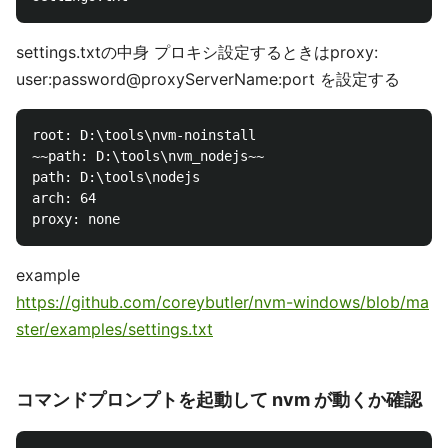
settings.txtの中身 プロキシ設定するときはproxy:
user:password@proxyServerName:port を設定する
root: D:\tools\nvm-noinstall

~~path: D:\tools\nvm_nodejs~~

path: D:\tools\nodejs

arch: 64

example
https://github.com/coreybutler/nvm-windows/blob/ma
ster/examples/settings.txt
コマンドプロンプトを起動して nvm が動くか確認