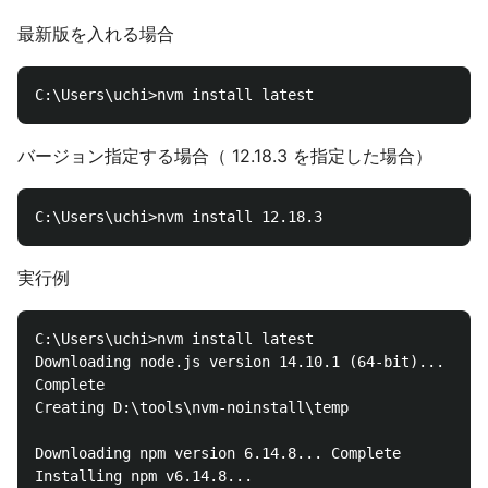
最新版を入れる場合
バージョン指定する場合（ 12.18.3 を指定した場合）
実行例
C:\Users\uchi>nvm install latest

Downloading node.js version 14.10.1 (64-bit)...

Complete

Creating D:\tools\nvm-noinstall\temp

Downloading npm version 6.14.8... Complete

Installing npm v6.14.8...
